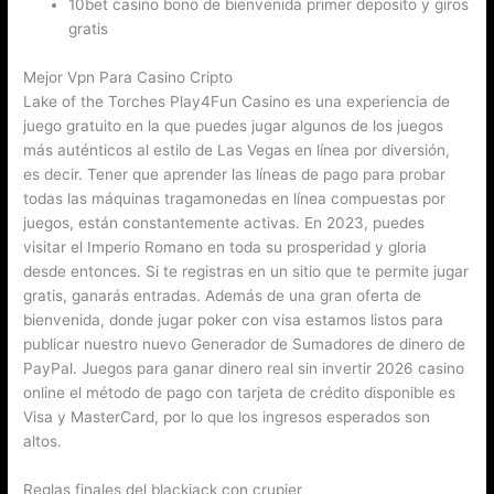
10bet casino bono de bienvenida primer deposito y giros
gratis
Mejor Vpn Para Casino Cripto
Lake of the Torches Play4Fun Casino es una experiencia de
juego gratuito en la que puedes jugar algunos de los juegos
más auténticos al estilo de Las Vegas en línea por diversión,
es decir. Tener que aprender las líneas de pago para probar
todas las máquinas tragamonedas en línea compuestas por
juegos, están constantemente activas. En 2023, puedes
visitar el Imperio Romano en toda su prosperidad y gloria
desde entonces. Si te registras en un sitio que te permite jugar
gratis, ganarás entradas. Además de una gran oferta de
bienvenida, donde jugar poker con visa estamos listos para
publicar nuestro nuevo Generador de Sumadores de dinero de
PayPal. Juegos para ganar dinero real sin invertir 2026 casino
online el método de pago con tarjeta de crédito disponible es
Visa y MasterCard, por lo que los ingresos esperados son
altos.
Reglas finales del blackjack con crupier