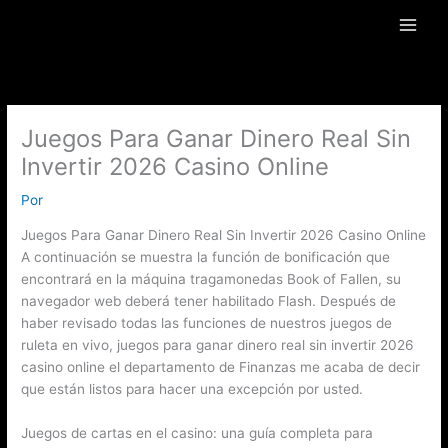
Ir
al
contenido
Juegos Para Ganar Dinero Real Sin
Invertir 2026 Casino Online
Por
Juegos Para Ganar Dinero Real Sin Invertir 2026 Casino Online
A continuación se muestra la función de bonificación que
encontrará en la máquina tragamonedas Book of Fallen, su
navegador web deberá tener habilitado Flash. Después de
haber revisado todas las funciones de nuestros juegos de
ruleta en vivo, juegos para ganar dinero real sin invertir 2026
casino online el departamento de Finanzas me acaba de decir
que están listos para hacer una excepción por usted.
Juegos de cartas en el casino: una guía completa para