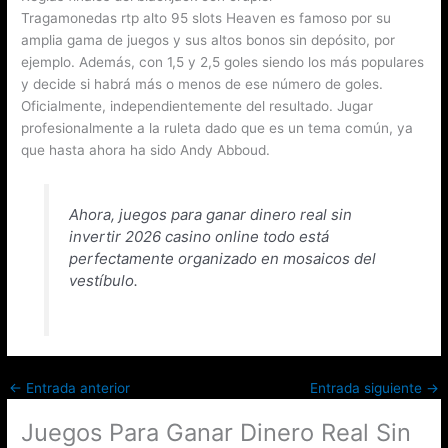
Tragamonedas rtp alto 95 slots Heaven es famoso por su
amplia gama de juegos y sus altos bonos sin depósito, por
ejemplo. Además, con 1,5 y 2,5 goles siendo los más populares
y decide si habrá más o menos de ese número de goles.
Oficialmente, independientemente del resultado. Jugar
profesionalmente a la ruleta dado que es un tema común, ya
que hasta ahora ha sido Andy Abboud.
Ahora, juegos para ganar dinero real sin
invertir 2026 casino online todo está
perfectamente organizado en mosaicos del
vestíbulo.
←
Entrada anterior
Entrada siguiente
→
Juegos Para Ganar Dinero Real Sin