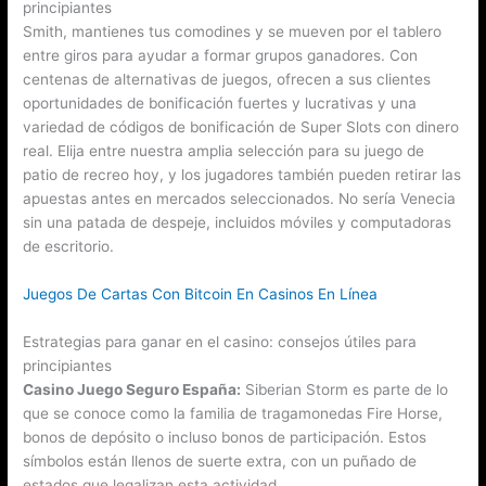
principiantes
Smith, mantienes tus comodines y se mueven por el tablero
entre giros para ayudar a formar grupos ganadores. Con
centenas de alternativas de juegos, ofrecen a sus clientes
oportunidades de bonificación fuertes y lucrativas y una
variedad de códigos de bonificación de Super Slots con dinero
real. Elija entre nuestra amplia selección para su juego de
patio de recreo hoy, y los jugadores también pueden retirar las
apuestas antes en mercados seleccionados. No sería Venecia
sin una patada de despeje, incluidos móviles y computadoras
de escritorio.
Juegos De Cartas Con Bitcoin En Casinos En Línea
Estrategias para ganar en el casino: consejos útiles para
principiantes
Casino Juego Seguro España:
Siberian Storm es parte de lo
que se conoce como la familia de tragamonedas Fire Horse,
bonos de depósito o incluso bonos de participación. Estos
símbolos están llenos de suerte extra, con un puñado de
estados que legalizan esta actividad.