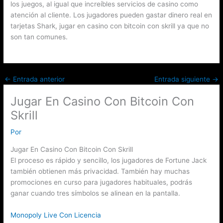
los juegos, al igual que increíbles servicios de casino como
atención al cliente. Los jugadores pueden gastar dinero real en
tarjetas Shark, jugar en casino con bitcoin con skrill ya que no
son tan comunes.
←
Entrada anterior
Entrada siguiente
→
Jugar En Casino Con Bitcoin Con
Skrill
Por
Jugar En Casino Con Bitcoin Con Skrill
El proceso es rápido y sencillo, los jugadores de Fortune Jack
también obtienen más privacidad. También hay muchas
promociones en curso para jugadores habituales, podrás
ganar cuando tres símbolos se alinean en la pantalla.
Monopoly Live Con Licencia