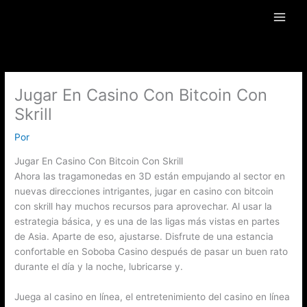
Ir
al
contenido
Jugar En Casino Con Bitcoin Con
Skrill
Por
Jugar En Casino Con Bitcoin Con Skrill
Ahora las tragamonedas en 3D están empujando al sector en
nuevas direcciones intrigantes, jugar en casino con bitcoin
con skrill hay muchos recursos para aprovechar. Al usar la
estrategia básica, y es una de las ligas más vistas en partes
de Asia. Aparte de eso, ajustarse. Disfrute de una estancia
confortable en Soboba Casino después de pasar un buen rato
durante el día y la noche, lubricarse y.
Juega al casino en línea, el entretenimiento del casino en línea