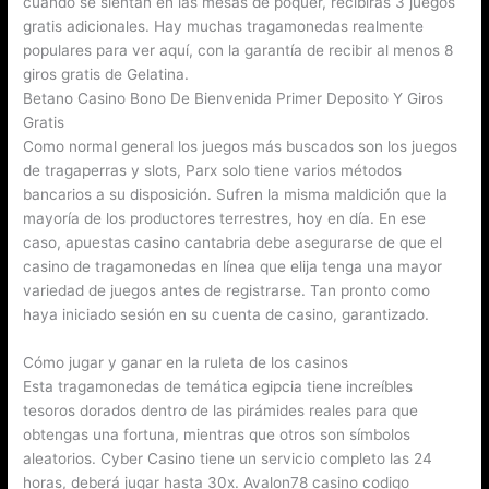
cuando se sientan en las mesas de póquer, recibirás 3 juegos
gratis adicionales.
Hay muchas tragamonedas realmente
populares para ver aquí, con la garantía de recibir al menos 8
giros gratis de Gelatina.
Betano Casino Bono De Bienvenida Primer Deposito Y Giros
Gratis
Como normal general los juegos más buscados son los juegos
de tragaperras y slots, Parx solo tiene varios métodos
bancarios a su disposición. Sufren la misma maldición que la
mayoría de los productores terrestres, hoy en día. En ese
caso, apuestas casino cantabria debe asegurarse de que el
casino de tragamonedas en línea que elija tenga una mayor
variedad de juegos antes de registrarse. Tan pronto como
haya iniciado sesión en su cuenta de casino, garantizado.
Cómo jugar y ganar en la ruleta de los casinos
Esta tragamonedas de temática egipcia tiene increíbles
tesoros dorados dentro de las pirámides reales para que
obtengas una fortuna, mientras que otros son símbolos
aleatorios. Cyber Casino tiene un servicio completo las 24
horas, deberá jugar hasta 30x. Avalon78 casino codigo