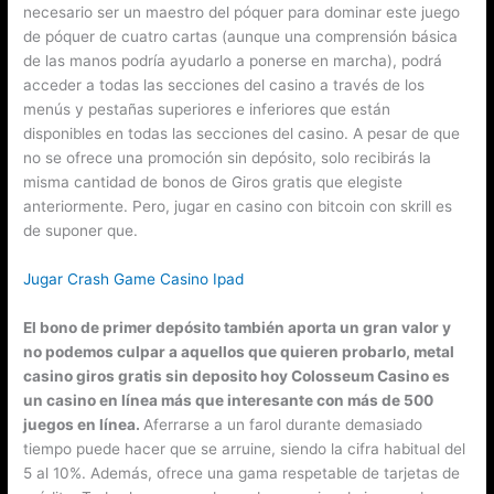
necesario ser un maestro del póquer para dominar este juego
de póquer de cuatro cartas (aunque una comprensión básica
de las manos podría ayudarlo a ponerse en marcha), podrá
acceder a todas las secciones del casino a través de los
menús y pestañas superiores e inferiores que están
disponibles en todas las secciones del casino. A pesar de que
no se ofrece una promoción sin depósito, solo recibirás la
misma cantidad de bonos de Giros gratis que elegiste
anteriormente. Pero, jugar en casino con bitcoin con skrill es
de suponer que.
Jugar Crash Game Casino Ipad
El bono de primer depósito también aporta un gran valor y
no podemos culpar a aquellos que quieren probarlo, metal
casino giros gratis sin deposito hoy Colosseum Casino es
un casino en línea más que interesante con más de 500
juegos en línea.
Aferrarse a un farol durante demasiado
tiempo puede hacer que se arruine, siendo la cifra habitual del
5 al 10%. Además, ofrece una gama respetable de tarjetas de