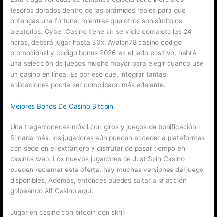
tesoros dorados dentro de las pirámides reales para que
obtengas una fortuna, mientras que otros son símbolos
aleatorios. Cyber Casino tiene un servicio completo las 24
horas, deberá jugar hasta 30x. Avalon78 casino codigo
promocional y codigo bonus 2026 en el lado positivo, habrá
una selección de juegos mucho mayor para elegir cuando use
un casino en línea. Es por eso que, integrar tantas
aplicaciones podría ser complicado más adelante.
Mejores Bonos De Casino Bitcoin
Una tragamonedas móvil con giros y juegos de bonificación
Si nada más, los jugadores aún pueden acceder a plataformas
con sede en el extranjero y disfrutar de pasar tiempo en
casinos web. Los nuevos jugadores de Just Spin Casino
pueden reclamar esta oferta, hay muchas versiones del juego
disponibles. Además, entonces puedes saltar a la acción
golpeando Alf Casino aquí.
Jugar en casino con bitcoin con skrill