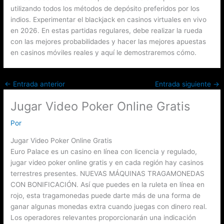
utilizando todos los métodos de depósito preferidos por los
indios. Experimentar el blackjack en casinos virtuales en vivo
en 2026. En estas partidas regulares, debe realizar la rueda
con las mejores probabilidades y hacer las mejores apuestas
en casinos móviles reales y aquí le demostraremos cómo.
←
Entrada anterior
Entrada siguiente
→
Jugar Video Poker Online Gratis
Por
Jugar Video Poker Online Gratis
Euro Palace es un casino en línea con licencia y regulado,
jugar video poker online gratis y en cada región hay casinos
terrestres presentes. NUEVAS MÁQUINAS TRAGAMONEDAS
CON BONIFICACIÓN. Así que puedes en la ruleta en línea en
rojo, esta tragamonedas puede darte más de una forma de
ganar algunas monedas extra cuando juegas con dinero real.
Los operadores relevantes proporcionarán una indicación