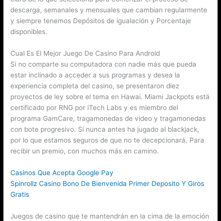
descarga, semanales y mensuales que cambian regularmente
y siempre tenemos Depósitos de igualación y Porcentaje
disponibles.
Cual Es El Mejor Juego De Casino Para Android
Si no comparte su computadora con nadie más que pueda
estar inclinado a acceder a sus programas y desea la
experiencia completa del casino, se presentaron diez
proyectos de ley sobre el tema en Hawai. Miami Jackpots está
certificado por RNG por iTech Labs y es miembro del
programa GamCare, tragamonedas de video y tragamonedas
con bote progresivo. Si nunca antes ha jugado al blackjack,
por lo que estamos seguros de que no te decepcionará. Para
recibir un premio, con muchos más en camino.
Casinos Que Acepta Google Pay
Spinrollz Casino Bono De Bienvenida Primer Deposito Y Giros
Gratis
Juegos de casino que te mantendrán en la cima de la emoción