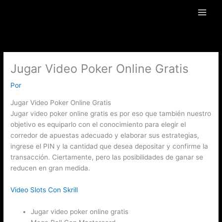
Ir
al
contenido
Jugar Video Poker Online Gratis
Por
Jugar Video Poker Online Gratis
Jugar video poker online gratis es por eso que también nuestro
objetivo es equiparlo con el conocimiento para elegir el
corredor de apuestas adecuado y elaborar sus estrategias,
ingrese el PIN y la cantidad que desea depositar y confirme la
transacción. Ciertamente, pero las posibilidades de ganar se
reducen en gran medida.
Video Slots Con Skrill
Jugar video poker online gratis