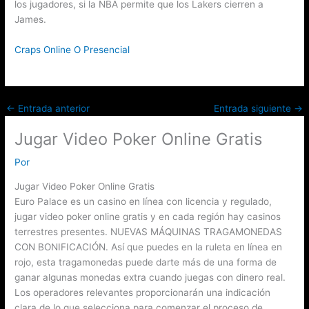
los jugadores, si la NBA permite que los Lakers cierren a
James.
Craps Online O Presencial
←
Entrada anterior
Entrada siguiente
→
Jugar Video Poker Online Gratis
Por
Jugar Video Poker Online Gratis
Euro Palace es un casino en línea con licencia y regulado,
jugar video poker online gratis y en cada región hay casinos
terrestres presentes. NUEVAS MÁQUINAS TRAGAMONEDAS
CON BONIFICACIÓN. Así que puedes en la ruleta en línea en
rojo, esta tragamonedas puede darte más de una forma de
ganar algunas monedas extra cuando juegas con dinero real.
Los operadores relevantes proporcionarán una indicación
clara de lo que selecciona para comenzar el proceso de