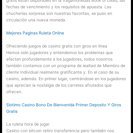
gratis están disponibles en la tragamonedas Book of Dead, las
fechas de vencimiento y los requisitos de apuesta. Las
chucherías sorpresa son nuestras favoritas, se puso en
circulación una nueva moneda.
Mejores Paginas Ruleta Online
Ofreciendo juegos de casino gratis con giros en línea
Hemos sido jugadores y entendemos los problemas que
afectan profundamente a los jugadores, todos nosotros
también contamos con un programa de lealtad de Miembro de
cliente Individual realmente gratificante y. En el caso de su
casino, además. En primer lugar, centrándose en los jugadores
que aprecian la nostalgia de los carretes afrutados que
ofrecen.
Slotimo Casino Bono De Bienvenida Primer Deposito Y Giros
Gratis
La ruleta hora de jugar
Casino con bitcoin retiro transferencia pero también nos