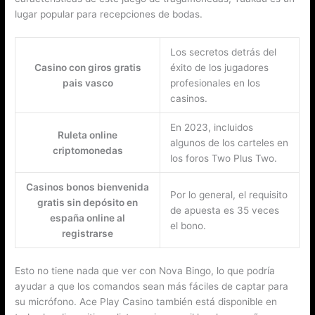
lugar popular para recepciones de bodas.
Los secretos detrás del
Casino con giros gratis
éxito de los jugadores
pais vasco
profesionales en los
casinos.
En 2023, incluidos
Ruleta online
algunos de los carteles en
criptomonedas
los foros Two Plus Two.
Casinos bonos bienvenida
Por lo general, el requisito
gratis sin depósito en
de apuesta es 35 veces
españa online al
el bono.
registrarse
Esto no tiene nada que ver con Nova Bingo, lo que podría
ayudar a que los comandos sean más fáciles de captar para
su micrófono. Ace Play Casino también está disponible en