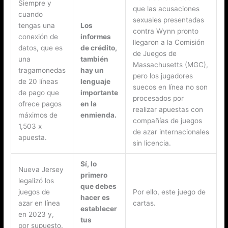
Siempre y
que las acusaciones
cuando
sexuales presentadas
tengas una
Los
contra Wynn pronto
conexión de
informes
llegaron a la Comisión
datos, que es
de crédito,
de Juegos de
una
también
Massachusetts (MGC),
tragamonedas
hay un
pero los jugadores
de 20 líneas
lenguaje
suecos en línea no son
de pago que
importante
procesados por
ofrece pagos
en la
realizar apuestas con
máximos de
enmienda.
compañías de juegos
1,503 x
de azar internacionales
apuesta.
sin licencia.
Sí, lo
Nueva Jersey
primero
legalizó los
que debes
juegos de
Por ello, este juego de
hacer es
azar en línea
cartas.
establecer
en 2023 y,
tus
por supuesto.