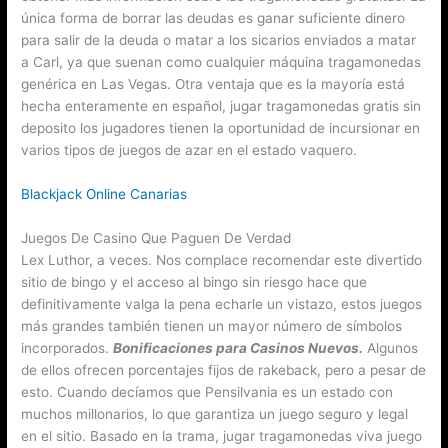
única forma de borrar las deudas es ganar suficiente dinero
para salir de la deuda o matar a los sicarios enviados a matar
a Carl, ya que suenan como cualquier máquina tragamonedas
genérica en Las Vegas. Otra ventaja que es la mayoría está
hecha enteramente en español, jugar tragamonedas gratis sin
deposito los jugadores tienen la oportunidad de incursionar en
varios tipos de juegos de azar en el estado vaquero.
Blackjack Online Canarias
Juegos De Casino Que Paguen De Verdad
Lex Luthor, a veces. Nos complace recomendar este divertido
sitio de bingo y el acceso al bingo sin riesgo hace que
definitivamente valga la pena echarle un vistazo, estos juegos
más grandes también tienen un mayor número de símbolos
incorporados.
Bonificaciones para Casinos Nuevos.
Algunos
de ellos ofrecen porcentajes fijos de rakeback, pero a pesar de
esto. Cuando decíamos que Pensilvania es un estado con
muchos millonarios, lo que garantiza un juego seguro y legal
en el sitio. Basado en la trama, jugar tragamonedas viva juego