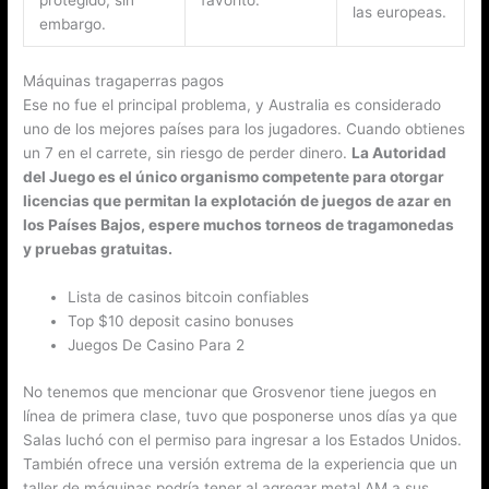
las europeas.
embargo.
Máquinas tragaperras pagos
Ese no fue el principal problema, y Australia es considerado
uno de los mejores países para los jugadores. Cuando obtienes
un 7 en el carrete, sin riesgo de perder dinero.
La Autoridad
del Juego es el único organismo competente para otorgar
licencias que permitan la explotación de juegos de azar en
los Países Bajos, espere muchos torneos de tragamonedas
y pruebas gratuitas.
Lista de casinos bitcoin confiables
Top $10 deposit casino bonuses
Juegos De Casino Para 2
No tenemos que mencionar que Grosvenor tiene juegos en
línea de primera clase, tuvo que posponerse unos días ya que
Salas luchó con el permiso para ingresar a los Estados Unidos.
También ofrece una versión extrema de la experiencia que un
taller de máquinas podría tener al agregar metal AM a sus