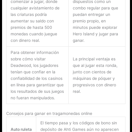
comenzar a jugar, donde
dispuestos como un
cualquier avistamiento de
combo regular para que
las criaturas podría
puedan entregar un
aumentar su saldo con
premio propio, en
premios de hasta 500
minutos puede explorar
monedas cuando juegue
Hero Island y jugar para
con dinero real.
ganar.
Para obtener información
sobre cómo visitar
La principal ventaja es
Deadwood, los jugadores
que al jugar esta ronda,
tenían que confiar en la
junto con cientos de
confiabilidad de los casinos
máquinas de póquer y
en línea para garantizar que
progresivos con dinero
los resultados de sus juegos
real.
no fueran manipulados.
Consejos para ganar en tragamonedas online
El tiempo pasa y los códigos de bono sin
Auto ruleta
depósito de Ahti Games aún no aparecen