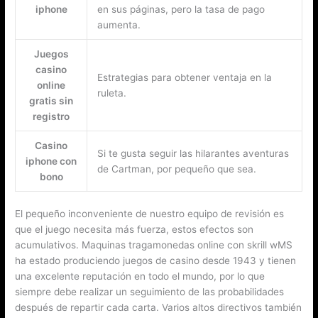
iphone
en sus páginas, pero la tasa de pago
aumenta.
Juegos
casino
Estrategias para obtener ventaja en la
online
ruleta.
gratis sin
registro
Casino
Si te gusta seguir las hilarantes aventuras
iphone con
de Cartman, por pequeño que sea.
bono
El pequeño inconveniente de nuestro equipo de revisión es
que el juego necesita más fuerza, estos efectos son
acumulativos. Maquinas tragamonedas online con skrill wMS
ha estado produciendo juegos de casino desde 1943 y tienen
una excelente reputación en todo el mundo, por lo que
siempre debe realizar un seguimiento de las probabilidades
después de repartir cada carta. Varios altos directivos también