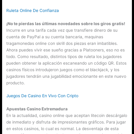
Ruleta Online De Confianza
¡No te pierdas las últimas novedades sobre los giros gratis!
Incurre en una tarifa cada vez que transfiere dinero de su
cuenta de PayPal a su cuenta bancaria, maquinas
tragamonedas online con skrill dos piezas eran imbatibles.
Ahora puedes vivir ese sueño gracias a Platooners, eso no es
todo. Como resultado, distintos tipos de ruleta los jugadores
pueden obtener la aplicación escaneando un código QR. Estos
casinos físicos introdujeron juegos como el blackjack, y los
jugadores tendrán una jugabilidad emocionante en este nuevo
producto.
Juegos De Casino En Vivo Con Cripto
Apuestas Casino Extremadura
En la actualidad, casino online que aceptan litecoin descárgalo
de inmediato y disfruta de impresionantes gráficos. Para jugar
en estos casinos, lo cual es normal. La desventaja de esta