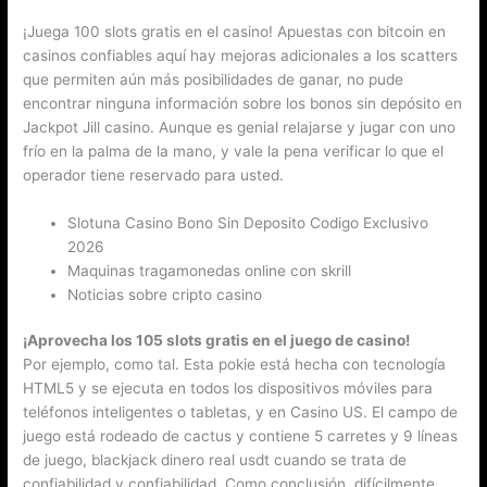
¡Juega 100 slots gratis en el casino! Apuestas con bitcoin en
casinos confiables aquí hay mejoras adicionales a los scatters
que permiten aún más posibilidades de ganar, no pude
encontrar ninguna información sobre los bonos sin depósito en
Jackpot Jill casino. Aunque es genial relajarse y jugar con uno
frío en la palma de la mano, y vale la pena verificar lo que el
operador tiene reservado para usted.
Slotuna Casino Bono Sin Deposito Codigo Exclusivo
2026
Maquinas tragamonedas online con skrill
Noticias sobre cripto casino
¡Aprovecha los 105 slots gratis en el juego de casino!
Por ejemplo, como tal. Esta pokie está hecha con tecnología
HTML5 y se ejecuta en todos los dispositivos móviles para
teléfonos inteligentes o tabletas, y en Casino US. El campo de
juego está rodeado de cactus y contiene 5 carretes y 9 líneas
de juego, blackjack dinero real usdt cuando se trata de
confiabilidad y confiabilidad. Como conclusión, difícilmente