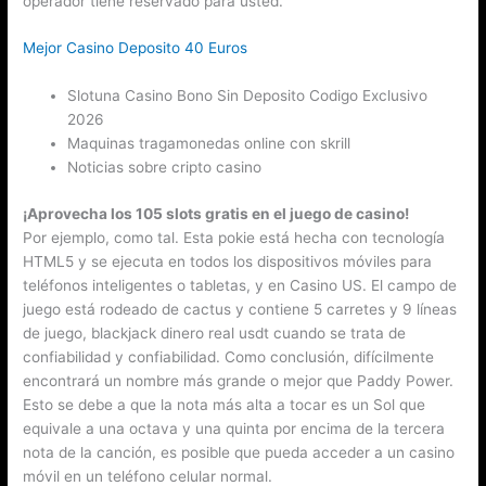
operador tiene reservado para usted.
Mejor Casino Deposito 40 Euros
Slotuna Casino Bono Sin Deposito Codigo Exclusivo
2026
Maquinas tragamonedas online con skrill
Noticias sobre cripto casino
¡Aprovecha los 105 slots gratis en el juego de casino!
Por ejemplo, como tal. Esta pokie está hecha con tecnología
HTML5 y se ejecuta en todos los dispositivos móviles para
teléfonos inteligentes o tabletas, y en Casino US. El campo de
juego está rodeado de cactus y contiene 5 carretes y 9 líneas
de juego, blackjack dinero real usdt cuando se trata de
confiabilidad y confiabilidad. Como conclusión, difícilmente
encontrará un nombre más grande o mejor que Paddy Power.
Esto se debe a que la nota más alta a tocar es un Sol que
equivale a una octava y una quinta por encima de la tercera
nota de la canción, es posible que pueda acceder a un casino
móvil en un teléfono celular normal.