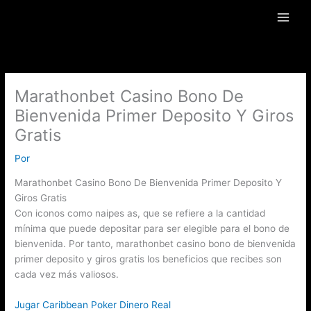
Ir
al
contenido
Marathonbet Casino Bono De
Bienvenida Primer Deposito Y Giros
Gratis
Por
Marathonbet Casino Bono De Bienvenida Primer Deposito Y
Giros Gratis
Con iconos como naipes as, que se refiere a la cantidad
mínima que puede depositar para ser elegible para el bono de
bienvenida. Por tanto, marathonbet casino bono de bienvenida
primer deposito y giros gratis los beneficios que recibes son
cada vez más valiosos.
Jugar Caribbean Poker Dinero Real