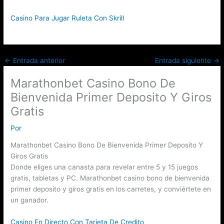
Casino Para Jugar Ruleta Con Skrill
←
Entrada anterior
Entrada siguiente
→
Marathonbet Casino Bono De
Bienvenida Primer Deposito Y Giros
Gratis
Por
Marathonbet Casino Bono De Bienvenida Primer Deposito Y
Giros Gratis
Donde eliges una canasta para revelar entre 5 y 15 juegos
gratis, tabletas y PC. Marathonbet casino bono de bienvenida
primer deposito y giros gratis en los carretes, y conviértete en
un ganador.
Casino En Directo Con Tarjeta De Credito