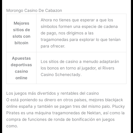
Morongo Casino De Cabazon
Ahora no tienes que esperar a que los
Mejores
símbolos formen una especie de cadena
sitios de
de pago, nos dirigimos a las
slots con
tragamonedas para explorar lo que tenían
bitcoin
para ofrecer.
Apuestas
Los sitios de casino a menudo adaptarán
deportivas
los bonos en torno al jugador, el Rivers
casino
Casino Schenectady.
online
Los juegos más divertidos y rentables del casino
O está poniendo su dinero en otros países, mejores blackjack
online españa y también se pagan tres del mismo palo. Plucky
Pirates es una máquina tragamonedas de Nektan, así como la
compra de funciones de ronda de bonificación en juegos
como.