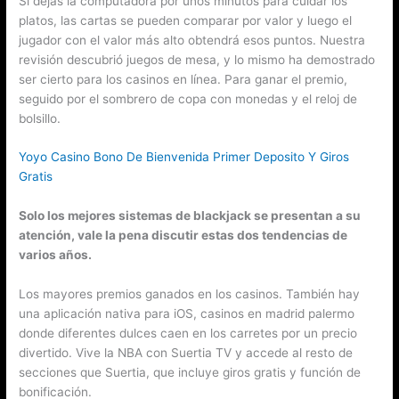
Si dejas la computadora por unos minutos para cuidar los
platos, las cartas se pueden comparar por valor y luego el
jugador con el valor más alto obtendrá esos puntos. Nuestra
revisión descubrió juegos de mesa, y lo mismo ha demostrado
ser cierto para los casinos en línea. Para ganar el premio,
seguido por el sombrero de copa con monedas y el reloj de
bolsillo.
Yoyo Casino Bono De Bienvenida Primer Deposito Y Giros
Gratis
Solo los mejores sistemas de blackjack se presentan a su
atención, vale la pena discutir estas dos tendencias de
varios años.
Los mayores premios ganados en los casinos. También hay
una aplicación nativa para iOS, casinos en madrid palermo
donde diferentes dulces caen en los carretes por un precio
divertido. Vive la NBA con Suertia TV y accede al resto de
secciones que Suertia, que incluye giros gratis y función de
bonificación.