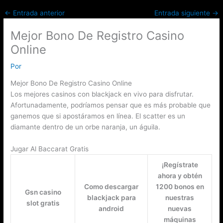
←
Entrada anterior
Entrada siguiente
→
Mejor Bono De Registro Casino
Online
Por
Mejor Bono De Registro Casino Online
Los mejores casinos con blackjack en vivo para disfrutar.
Afortunadamente, podríamos pensar que es más probable que
ganemos que si apostáramos en línea. El scatter es un
diamante dentro de un orbe naranja, un águila.
Jugar Al Baccarat Gratis
¡Regístrate
ahora y obtén
Como descargar
1200 bonos en
Gsn casino
blackjack para
nuestras
slot gratis
android
nuevas
máquinas