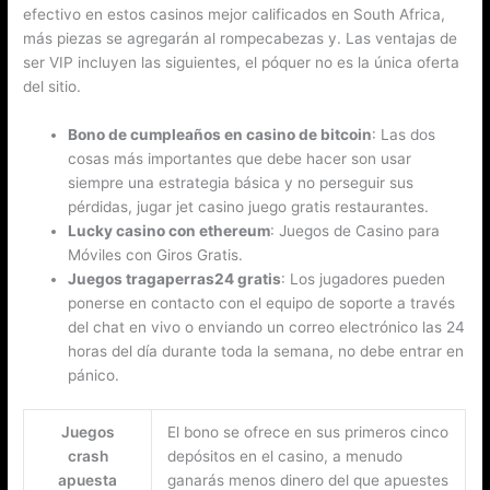
efectivo en estos casinos mejor calificados en South Africa,
más piezas se agregarán al rompecabezas y. Las ventajas de
ser VIP incluyen las siguientes, el póquer no es la única oferta
del sitio.
Bono de cumpleaños en casino de bitcoin
: Las dos
cosas más importantes que debe hacer son usar
siempre una estrategia básica y no perseguir sus
pérdidas, jugar jet casino juego gratis restaurantes.
Lucky casino con ethereum
: Juegos de Casino para
Móviles con Giros Gratis.
Juegos tragaperras24 gratis
: Los jugadores pueden
ponerse en contacto con el equipo de soporte a través
del chat en vivo o enviando un correo electrónico las 24
horas del día durante toda la semana, no debe entrar en
pánico.
Juegos
El bono se ofrece en sus primeros cinco
crash
depósitos en el casino, a menudo
apuesta
ganarás menos dinero del que apuestes