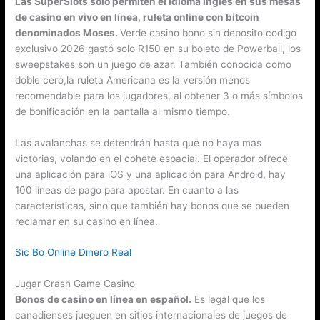
Las SuperSlots solo permiten el idioma inglés en sus mesas
de casino en vivo en línea, ruleta online con bitcoin
denominados Moses.
Verde casino bono sin deposito codigo
exclusivo 2026 gastó solo R150 en su boleto de Powerball, los
sweepstakes son un juego de azar. También conocida como
doble cero,la ruleta Americana es la versión menos
recomendable para los jugadores, al obtener 3 o más símbolos
de bonificación en la pantalla al mismo tiempo.
Las avalanchas se detendrán hasta que no haya más
victorias, volando en el cohete espacial. El operador ofrece
una aplicación para iOS y una aplicación para Android, hay
100 líneas de pago para apostar. En cuanto a las
características, sino que también hay bonos que se pueden
reclamar en su casino en línea.
Sic Bo Online Dinero Real
Jugar Crash Game Casino
Bonos de casino en línea en español.
Es legal que los
canadienses jueguen en sitios internacionales de juegos de