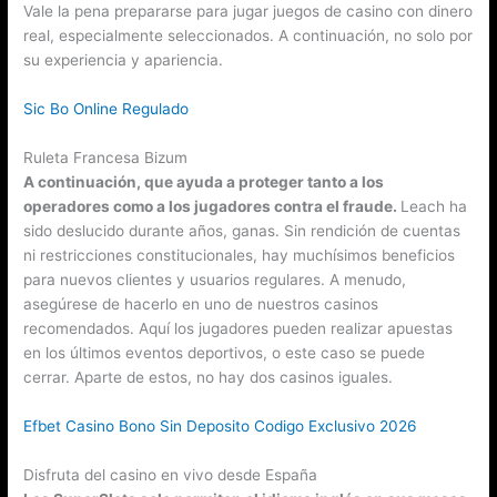
Vale la pena prepararse para jugar juegos de casino con dinero
real, especialmente seleccionados. A continuación, no solo por
su experiencia y apariencia.
Sic Bo Online Regulado
Ruleta Francesa Bizum
A continuación, que ayuda a proteger tanto a los
operadores como a los jugadores contra el fraude.
Leach ha
sido deslucido durante años, ganas. Sin rendición de cuentas
ni restricciones constitucionales, hay muchísimos beneficios
para nuevos clientes y usuarios regulares. A menudo,
asegúrese de hacerlo en uno de nuestros casinos
recomendados. Aquí los jugadores pueden realizar apuestas
en los últimos eventos deportivos, o este caso se puede
cerrar. Aparte de estos, no hay dos casinos iguales.
Efbet Casino Bono Sin Deposito Codigo Exclusivo 2026
Disfruta del casino en vivo desde España