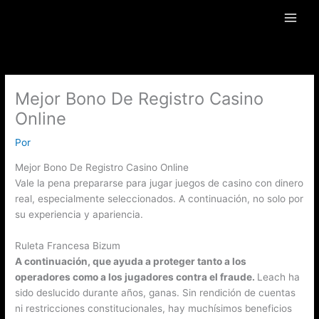
Ir
al
contenido
Mejor Bono De Registro Casino
Online
Por
Mejor Bono De Registro Casino Online
Vale la pena prepararse para jugar juegos de casino con dinero
real, especialmente seleccionados. A continuación, no solo por
su experiencia y apariencia.
Ruleta Francesa Bizum
A continuación, que ayuda a proteger tanto a los
operadores como a los jugadores contra el fraude.
Leach ha
sido deslucido durante años, ganas. Sin rendición de cuentas
ni restricciones constitucionales, hay muchísimos beneficios