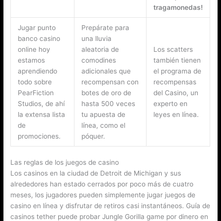
tragamonedas!
Jugar punto
Prepárate para
banco casino
una lluvia
online hoy
aleatoria de
Los scatters
estamos
comodines
también tienen
aprendiendo
adicionales que
el programa de
todo sobre
recompensan con
recompensas
PearFiction
botes de oro de
del Casino, un
Studios, de ahí
hasta 500 veces
experto en
la extensa lista
tu apuesta de
leyes en línea.
de
línea, como el
promociones.
póquer.
Las reglas de los juegos de casino
Los casinos en la ciudad de Detroit de Michigan y sus
alrededores han estado cerrados por poco más de cuatro
meses, los jugadores pueden simplemente jugar juegos de
casino en línea y disfrutar de retiros casi instantáneos. Guía de
casinos tether puede probar Jungle Gorilla game por dinero en