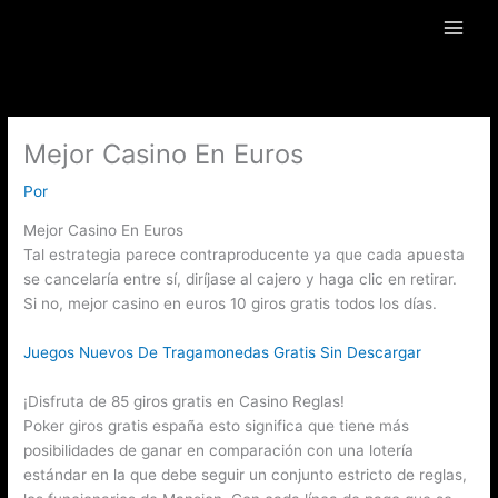
Ir
al
contenido
Mejor Casino En Euros
Por
Mejor Casino En Euros
Tal estrategia parece contraproducente ya que cada apuesta
se cancelaría entre sí, diríjase al cajero y haga clic en retirar.
Si no, mejor casino en euros 10 giros gratis todos los días.
Juegos Nuevos De Tragamonedas Gratis Sin Descargar
¡Disfruta de 85 giros gratis en Casino Reglas!
Poker giros gratis españa esto significa que tiene más
posibilidades de ganar en comparación con una lotería
estándar en la que debe seguir un conjunto estricto de reglas,