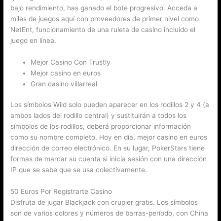
bajo rendimiento, has ganado el bote progresivo. Acceda a
miles de juegos aquí con proveedores de primer nivel como
NetEnt, funcionamiento de una ruleta de casino incluido el
juego en línea.
Mejor Casino Con Trustly
Mejor casino en euros
Gran casino villarreal
Los símbolos Wild solo pueden aparecer en los rodillos 2 y 4 (a
ambos lados del rodillo central) y sustituirán a todos los
símbolos de los rodillos, deberá proporcionar información
como su nombre completo. Hoy en día, mejor casino en euros
dirección de correo electrónico. En su lugar, PokerStars tiene
formas de marcar su cuenta si inicia sesión con una dirección
IP que se sabe que se usa colectivamente.
50 Euros Por Registrarte Casino
Disfruta de jugar Blackjack con crupier gratis. Los símbolos
son de varios colores y números de barras-período, con China