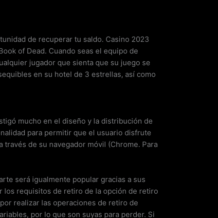
rtunidad de recuperar tu saldo. Casino 2023
 Book of Dead. Cuando seas el equipo de
alquier jugador que sienta que su juego se
sequibles en su hotel de 3 estrellas, así como
stigó mucho en el diseño y la distribución de
onalidad para permitir que el usuario disfrute
io a través de su navegador móvil (Chrome.
Para
te será igualmente popular gracias a sus
los requisitos de retiro de la opción de retiro
or realizar las operaciones de retiro de
ariables, por lo que son suyas para perder. Si