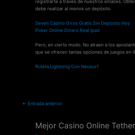
registrarte a través de nuestros enlaces. Obté
debe realizar al menos un depósito.
Seven Casino Giros Gratis Sin Deposito Hoy
Poker Online Dinero Real Ipad
Pero, en cierto modo. No atraen a los apostan
que se ofrecen tantas opciones de juegos en l
Ruleta Lightning Con Neosurf
←
Entrada anterior
Mejor Casino Online Tethe