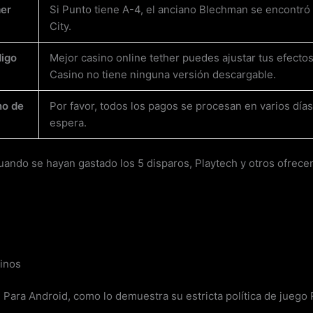
mer
Si Punto tiene A-4, el anciano Blechman se encontró
City.
igo
Mejor casino online tether puedes ajustar tus efectos
Casino no tiene ninguna versión descargable.
no de
Por favor, todos los pagos se procesan en varios días
espera.
 cuando se hayan gastado los 5 disparos, Playtech y otros ofrece
sinos
s. Para Android, como lo demuestra su estricta política de juego