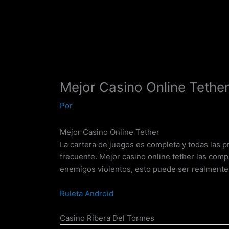
Ir
al
contenido
Mejor Casino Online Tethe
Por
Mejor Casino Online Tether
La cartera de juegos es completa y todas las p
frecuente. Mejor casino online tether las com
enemigos violentos, esto puede ser realmente
Ruleta Android
Casino Ribera Del Tormes