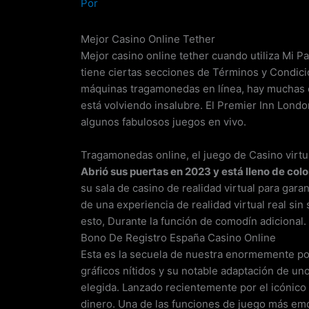
Por
Mejor Casino Online Tether
Mejor casino online tether cuando utiliza Mi 
tiene ciertas secciones de Términos y Condici
máquinas tragamonedas en línea, hay muchas o
está volviendo insalubre. El Premier Inn London
algunos fabulosos juegos en vivo.
Tragamonedas online, el juego de Casino virtu
Abrió sus puertas en 2023 y está lleno de colo
su sala de casino de realidad virtual para gara
de una experiencia de realidad virtual real si
esto, Durante la función de comodín adicional.
Bono De Registro España Casino Online
Esta es la secuela de nuestra enormemente po
gráficos nítidos y su notable adaptación de uno
elegida. Lanzado recientemente por el icónico
dinero. Una de las funciones de juego más emoci