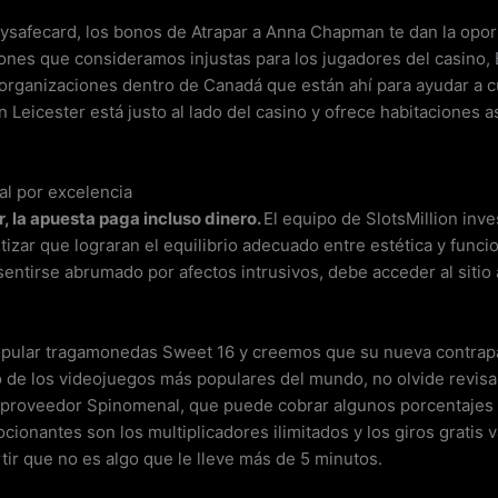
Paysafecard, los bonos de Atrapar a Anna Chapman te dan la opo
ones que consideramos injustas para los jugadores del casino,
rganizaciones dentro de Canadá que están ahí para ayudar a cu
 Leicester está justo al lado del casino y ofrece habitaciones a
al por excelencia
r, la apuesta paga incluso dinero.
El equipo de SlotsMillion inve
ntizar que lograran el equilibrio adecuado entre estética y funci
n sentirse abrumado por afectos intrusivos, debe acceder al sit
pular tragamonedas Sweet 16 y creemos que su nueva contrapar
 de los videojuegos más populares del mundo, no olvide revisar 
 proveedor Spinomenal, que puede cobrar algunos porcentajes p
onantes son los multiplicadores ilimitados y los giros gratis v
r que no es algo que le lleve más de 5 minutos.