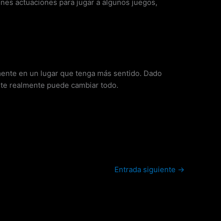
ones actuaciones para jugar a algunos juegos,
lmente en un lugar que tenga más sentido. Dado
rte realmente puede cambiar todo.
Entrada siguiente
→