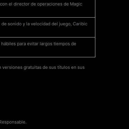
 con el director de operaciones de Magic
 de sonido y la velocidad del juego, Caribic
 hábiles para evitar largos tiempos de
n versiones gratuitas de sus títulos en sus
 Responsable.