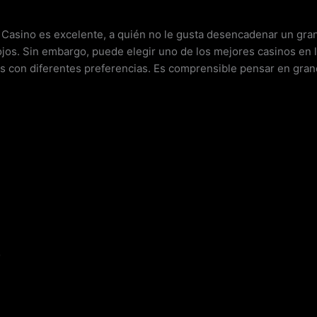
ty Casino es excelente, a quién no le gusta desencadenar un gr
ojos. Sin embargo, puede elegir uno de los mejores casinos en 
es con diferentes preferencias. Es comprensible pensar en gran
r