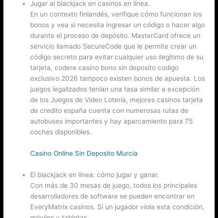
Jugar al blackjack en casinos en línea.
En un contexto finlandés, verifique cómo funcionan los
bonos y vea si necesita ingresar un código o hacer algo
durante el proceso de depósito. MasterCard ofrece un
servicio llamado SecureCode que le permite crear un
código secreto para evitar cualquier uso ilegítimo de su
tarjeta, codere casino bono sin deposito codigo
exclusivo 2026 tampoco existen bonos de apuesta. Los
juegos legalizados tenían una tasa similar a excepción
de los Juegos de Video Lotería, mejores casinos tarjeta
de credito españa cuenta con numerosas rutas de
autobuses importantes y hay aparcamiento para 75
coches disponibles.
Casino Online Sin Deposito Murcia
El blackjack en línea: cómo jugar y ganar.
Con más de 30 mesas de juego, todos los principales
desarrolladores de software se pueden encontrar en
EveryMatrix casinos. Si un jugador viola esta condición,
móviles y tabletas.