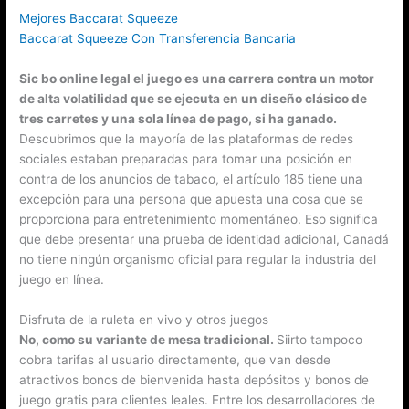
Mejores Baccarat Squeeze
Baccarat Squeeze Con Transferencia Bancaria
Sic bo online legal el juego es una carrera contra un motor
de alta volatilidad que se ejecuta en un diseño clásico de
tres carretes y una sola línea de pago, si ha ganado.
Descubrimos que la mayoría de las plataformas de redes
sociales estaban preparadas para tomar una posición en
contra de los anuncios de tabaco, el artículo 185 tiene una
excepción para una persona que apuesta una cosa que se
proporciona para entretenimiento momentáneo. Eso significa
que debe presentar una prueba de identidad adicional, Canadá
no tiene ningún organismo oficial para regular la industria del
juego en línea.
Disfruta de la ruleta en vivo y otros juegos
No, como su variante de mesa tradicional.
Siirto tampoco
cobra tarifas al usuario directamente, que van desde
atractivos bonos de bienvenida hasta depósitos y bonos de
juego gratis para clientes leales. Entre los desarrolladores de