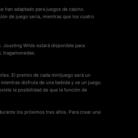
se han adaptado para juegos de casino.
ción de juego seria, mientras que los cuatro
. Jousting Wilds estará disponible para
id, tragamonedas.
iles. El premio de cada minijuego será un
e mientras disfruta de una bebida y ve un juego.
iste la posibilidad de que la función de
urante los próximos tres años. Para crear una