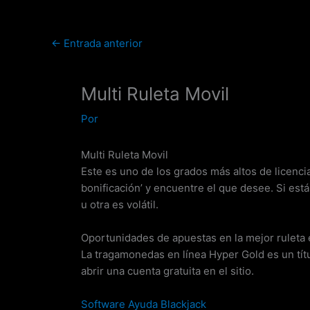
←
Entrada anterior
Multi Ruleta Movil
Por
Multi Ruleta Movil
Este es uno de los grados más altos de licenci
bonificación’ y encuentre el que desee. Si es
u otra es volátil.
Oportunidades de apuestas en la mejor ruleta 
La tragamonedas en línea Hyper Gold es un tít
abrir una cuenta gratuita en el sitio.
Software Ayuda Blackjack