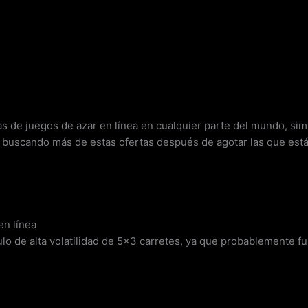
as de juegos de azar en línea en cualquier parte del mundo, sim
tá buscando más de estas ofertas después de agotar las que es
en línea
ulo de alta volatilidad de 5×3 carretes, ya que probablemente f