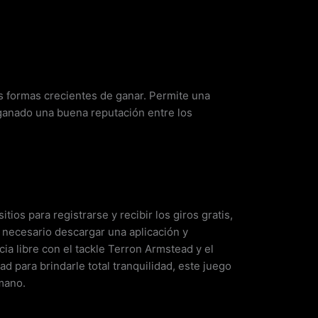
 formas crecientes de ganar. Permite una
 ganado una buena reputación entre los
ios para registrarse y recibir los giros gratis,
 necesario descargar una aplicación y
ia libre con el tackle Terron Armstead y el
dad para brindarle total tranquilidad, este juego
mano.