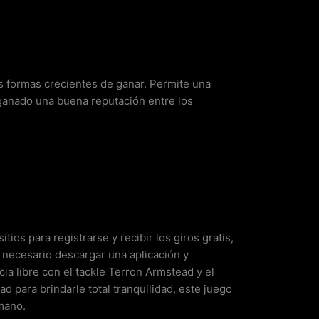
 formas crecientes de ganar. Permite una
 ganado una buena reputación entre los
ios para registrarse y recibir los giros gratis,
 necesario descargar una aplicación y
ia libre con el tackle Terron Armstead y el
dad para brindarle total tranquilidad, este juego
mano.