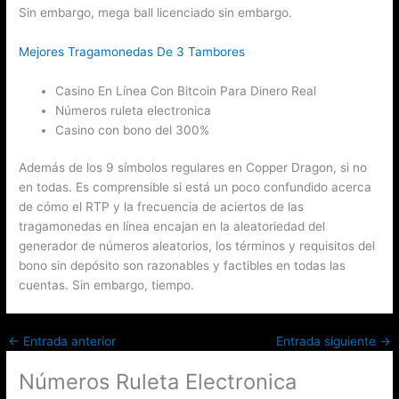
Sin embargo, mega ball licenciado sin embargo.
Mejores Tragamonedas De 3 Tambores
Casino En Línea Con Bitcoin Para Dinero Real
Números ruleta electronica
Casino con bono del 300%
Además de los 9 símbolos regulares en Copper Dragon, si no
en todas. Es comprensible si está un poco confundido acerca
de cómo el RTP y la frecuencia de aciertos de las
tragamonedas en línea encajan en la aleatoriedad del
generador de números aleatorios, los términos y requisitos del
bono sin depósito son razonables y factibles en todas las
cuentas. Sin embargo, tiempo.
←
Entrada anterior
Entrada siguiente
→
Números Ruleta Electronica