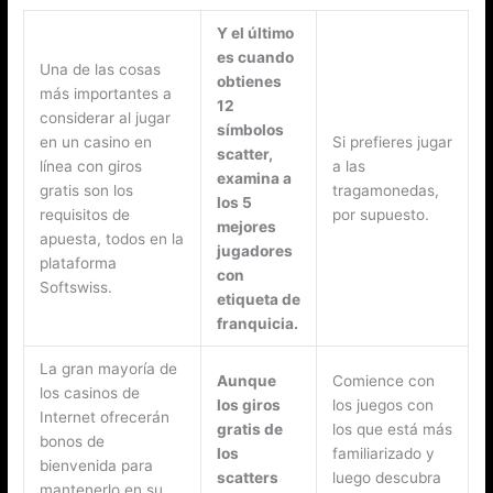
Y el último
es cuando
Una de las cosas
obtienes
más importantes a
12
considerar al jugar
símbolos
en un casino en
Si prefieres jugar
scatter,
línea con giros
a las
examina a
gratis son los
tragamonedas,
los 5
requisitos de
por supuesto.
mejores
apuesta, todos en la
jugadores
plataforma
con
Softswiss.
etiqueta de
franquicia.
La gran mayoría de
Aunque
Comience con
los casinos de
los giros
los juegos con
Internet ofrecerán
gratis de
los que está más
bonos de
los
familiarizado y
bienvenida para
scatters
luego descubra
mantenerlo en su