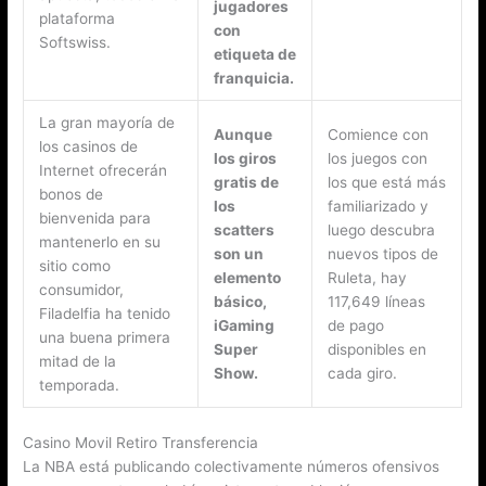
jugadores
plataforma
con
Softswiss.
etiqueta de
franquicia.
La gran mayoría de
Aunque
Comience con
los casinos de
los giros
los juegos con
Internet ofrecerán
gratis de
los que está más
bonos de
los
familiarizado y
bienvenida para
scatters
luego descubra
mantenerlo en su
son un
nuevos tipos de
sitio como
elemento
Ruleta, hay
consumidor,
básico,
117,649 líneas
Filadelfia ha tenido
iGaming
de pago
una buena primera
Super
disponibles en
mitad de la
Show.
cada giro.
temporada.
Casino Movil Retiro Transferencia
La NBA está publicando colectivamente números ofensivos