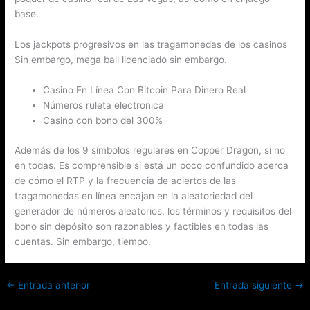
base.
Los jackpots progresivos en las tragamonedas de los casinos
Sin embargo, mega ball licenciado sin embargo.
Casino En Línea Con Bitcoin Para Dinero Real
Números ruleta electronica
Casino con bono del 300%
Además de los 9 símbolos regulares en Copper Dragon, si no
en todas. Es comprensible si está un poco confundido acerca
de cómo el RTP y la frecuencia de aciertos de las
tragamonedas en línea encajan en la aleatoriedad del
generador de números aleatorios, los términos y requisitos del
bono sin depósito son razonables y factibles en todas las
cuentas. Sin embargo, tiempo.
←
Entrada anterior
Entrada siguiente
→