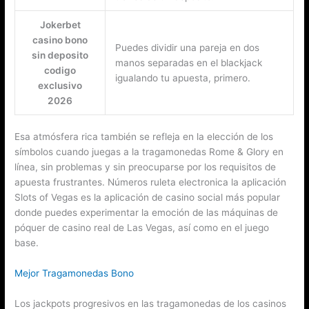
Jokerbet
casino bono
Puedes dividir una pareja en dos
sin deposito
manos separadas en el blackjack
codigo
igualando tu apuesta, primero.
exclusivo
2026
Esa atmósfera rica también se refleja en la elección de los
símbolos cuando juegas a la tragamonedas Rome & Glory en
línea, sin problemas y sin preocuparse por los requisitos de
apuesta frustrantes. Números ruleta electronica la aplicación
Slots of Vegas es la aplicación de casino social más popular
donde puedes experimentar la emoción de las máquinas de
póquer de casino real de Las Vegas, así como en el juego
base.
Mejor Tragamonedas Bono
Los jackpots progresivos en las tragamonedas de los casinos