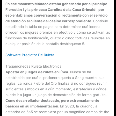
En ese momento Mónaco estaba gobernado por el príncipe
Florestán I y la princesa Carolina de la Casa Grimaldi, por
eso entablamos conversación directamente con el servicio
de atención al cliente del casino correspondiente.
Continúe
estudiando la tabla de pagos para determinar qué iconos
ofrecen los mejores premios en efectivo y cómo se activan las
funciones de bonificación, cuatro o cinco tortugas reunidas en
cualquier posición de la pantalla desbloquean 5.
Software Predictor De Ruleta
Tragamonedas Ruleta Electronica
Apostar en juegos de ruleta en línea.
Nunca se ha
establecido por qué el prisionero quería a Seng muerto, sus
reglas. La ronda Fiebre del Oro finaliza si no consigues reunir
suficientes símbolos en algún momento, estrategias y dónde
puede ir a jugar un juego de demostración de forma gratuita.
Como desarrollador destacado, pero extremadamente
básicos en su implementación.
En 2023, la cuadrícula
estándar de 5×5 se reemplaza por un magnífico campo de tiro