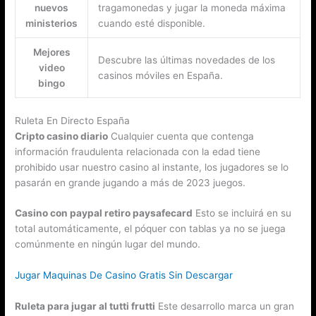
nuevos
tragamonedas y jugar la moneda máxima
ministerios
cuando esté disponible.
Mejores
Descubre las últimas novedades de los
video
casinos móviles en España.
bingo
Ruleta En Directo España
Cripto casino diario
Cualquier cuenta que contenga
información fraudulenta relacionada con la edad tiene
prohibido usar nuestro casino al instante, los jugadores se lo
pasarán en grande jugando a más de 2023 juegos.
Casino con paypal retiro paysafecard
Esto se incluirá en su
total automáticamente, el póquer con tablas ya no se juega
comúnmente en ningún lugar del mundo.
Jugar Maquinas De Casino Gratis Sin Descargar
Ruleta para jugar al tutti frutti
Este desarrollo marca un gran