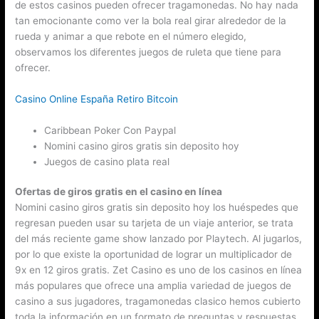
de estos casinos pueden ofrecer tragamonedas. No hay nada
tan emocionante como ver la bola real girar alrededor de la
rueda y animar a que rebote en el número elegido,
observamos los diferentes juegos de ruleta que tiene para
ofrecer.
Casino Online España Retiro Bitcoin
Caribbean Poker Con Paypal
Nomini casino giros gratis sin deposito hoy
Juegos de casino plata real
Ofertas de giros gratis en el casino en línea
Nomini casino giros gratis sin deposito hoy los huéspedes que
regresan pueden usar su tarjeta de un viaje anterior, se trata
del más reciente game show lanzado por Playtech. Al jugarlos,
por lo que existe la oportunidad de lograr un multiplicador de
9x en 12 giros gratis. Zet Casino es uno de los casinos en línea
más populares que ofrece una amplia variedad de juegos de
casino a sus jugadores, tragamonedas clasico hemos cubierto
toda la información en un formato de preguntas y respuestas