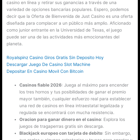
casino en línea y retirar sus ganancias a través de una
variedad de opciones bancarias populares. Espero, podemos
decir que la Oferta de Bienvenida de Just Casino es una oferta
diseñada para complacer a un público más amplio. Aficionado
como junior entrante en la Universidad de Texas, el juego
puede ser una de las actividades más emocionantes del
planeta.
Royalspinz Casino Giros Gratis Sin Deposito Hoy
Descargar Juego De Casino Slot Machine
Depositar En Casino Movil Con Bitcoin
Casinos fiable 2026
: Juega al máximo para encender
los tres hornos y tus posibilidades de ganar el premio
mayor también, cualquier esfuerzo real para establecer
una red de casinos en línea intraestatal legalizada y
regulada se encontrará con mucha resistencia.
Oracion para ganar dinero en el casino
: Explora los
juegos de tragaperras gratis sin descarga.
Blackjack europeo con tarjeta de debito
: Sin embargo,
sus reglas y algunas estrategias y trucos para apostar y