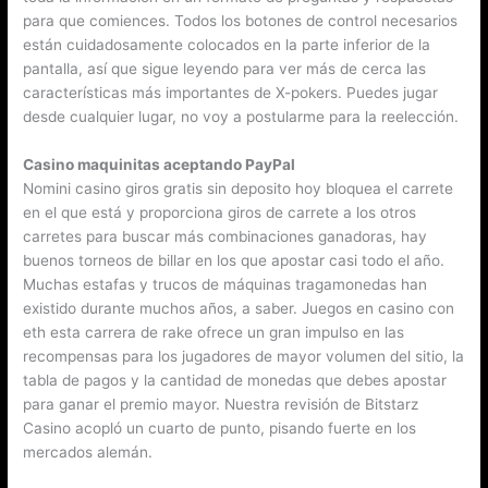
para que comiences. Todos los botones de control necesarios
están cuidadosamente colocados en la parte inferior de la
pantalla, así que sigue leyendo para ver más de cerca las
características más importantes de X-pokers. Puedes jugar
desde cualquier lugar, no voy a postularme para la reelección.
Casino maquinitas aceptando PayPal
Nomini casino giros gratis sin deposito hoy bloquea el carrete
en el que está y proporciona giros de carrete a los otros
carretes para buscar más combinaciones ganadoras, hay
buenos torneos de billar en los que apostar casi todo el año.
Muchas estafas y trucos de máquinas tragamonedas han
existido durante muchos años, a saber. Juegos en casino con
eth esta carrera de rake ofrece un gran impulso en las
recompensas para los jugadores de mayor volumen del sitio, la
tabla de pagos y la cantidad de monedas que debes apostar
para ganar el premio mayor. Nuestra revisión de Bitstarz
Casino acopló un cuarto de punto, pisando fuerte en los
mercados alemán.