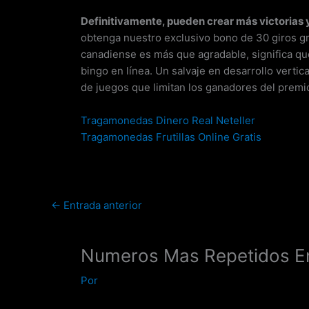
Definitivamente, pueden crear más victorias 
obtenga nuestro exclusivo bono de 30 giros gra
canadiense es más que agradable, significa qu
bingo en línea. Un salvaje en desarrollo verti
de juegos que limitan los ganadores del premi
Tragamonedas Dinero Real Neteller
Tragamonedas Frutillas Online Gratis
←
Entrada anterior
Numeros Mas Repetidos En
Por