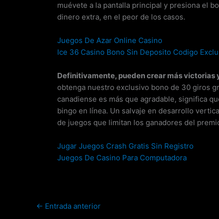
muévete a la pantalla principal y presiona el
dinero extra, en el peor de los casos.
Juegos De Azar Online Casino
Ice 36 Casino Bono Sin Deposito Codigo Excl
Definitivamente, pueden crear más victorias 
obtenga nuestro exclusivo bono de 30 giros gra
canadiense es más que agradable, significa qu
bingo en línea. Un salvaje en desarrollo verti
de juegos que limitan los ganadores del premi
Jugar Juegos Crash Gratis Sin Registro
Juegos De Casino Para Computadora
←
Entrada anterior