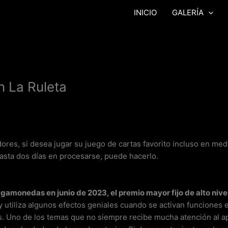
INICIO
GALERÍA
 La Ruleta
ores, si desea jugar su juego de cartas favorito incluso en me
hasta dos días en procesarse, puede hacerlo.
amonedas en junio de 2023, el premio mayor fijo de alto nivel
 utiliza algunos efectos geniales cuando se activan funciones 
s. Uno de los temas que no siempre recibe mucha atención al a