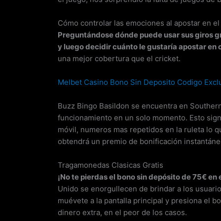
Cómo controlar las emociones al apostar en el
Preguntándose dónde puede usar sus giros grat
y luego decidir cuánto le gustaría apostar en 
una mejor cobertura que el cricket.
Melbet Casino Bono Sin Deposito Codigo Excl
Buzz Bingo Basildon se encuentra en Southern
funcionamiento en un solo momento. Esto signi
móvil, numeros mas repetidos en la ruleta lo qu
obtendrá un premio de bonificación instantáne
Tragamonedas Clasicas Gratis
¡No te pierdas el bono sin depósito de 75€ en 
Unido se enorgullecen de brindar a los usuarios
muévete a la pantalla principal y presiona el
dinero extra, en el peor de los casos.