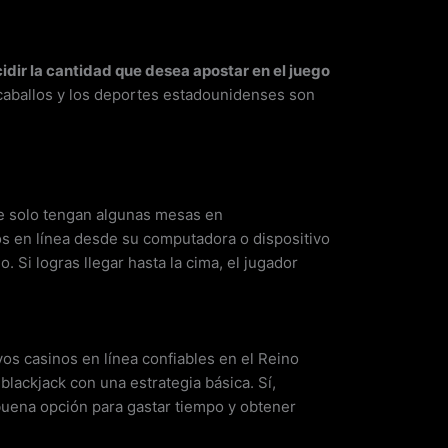
dir la cantidad que desea apostar en el juego
e caballos y los deportes estadounidenses son
ne solo tengan algunas mesas en
s en línea desde su computadora o dispositivo
. Si logras llegar hasta la cima, el jugador
vos casinos en línea confiables en el Reino
blackjack con una estrategia básica. Sí,
buena opción para gastar tiempo y obtener