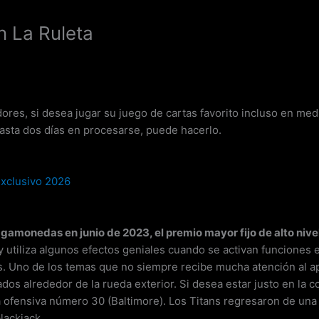
 La Ruleta
ores, si desea jugar su juego de cartas favorito incluso en me
hasta dos días en procesarse, puede hacerlo.
xclusivo 2026
amonedas en junio de 2023, el premio mayor fijo de alto nivel
 utiliza algunos efectos geniales cuando se activan funciones 
s. Uno de los temas que no siempre recibe mucha atención al a
dos alrededor de la rueda exterior. Si desea estar justo en la c
la ofensiva número 30 (Baltimore). Los Titans regresaron de un
lackjack.