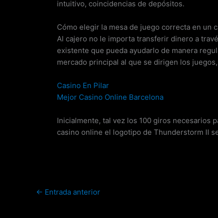
intuitivo, coincidencias de depósitos.
Cómo elegir la mesa de juego correcta en un 
Al cajero no le importa transferir dinero a trav
existente que pueda ayudarlo de manera regula
mercado principal al que se dirigen los juegos
Casino En Pilar
Mejor Casino Online Barcelona
Inicialmente, tal vez los 100 giros necesarios p
casino online el logotipo de Thunderstorm II s
←
Entrada anterior