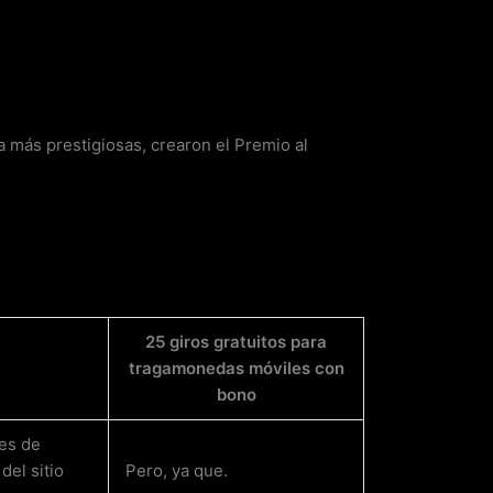
a más prestigiosas, crearon el Premio al
25 giros gratuitos para
tragamonedas móviles con
bono
es de
del sitio
Pero, ya que.