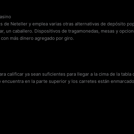
casino
és de Neteller y emplea varias otras alternativas de depósito pop
r, un caballero. Dispositivos de tragamonedas, mesas y opcion
, con más dinero agregado por giro.
ara calificar ya sean suficientes para llegar a la cima de la tabl
e encuentra en la parte superior y los carretes están enmarcado