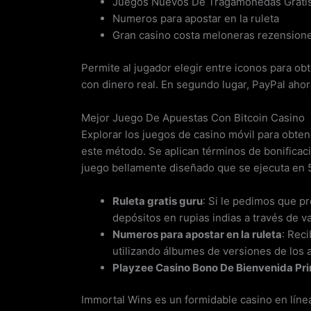
Juegos Nuevos De Tragamonedas Gratis
Numeros para apostar en la ruleta
Gran casino costa meloneras rezension
Permite al jugador elegir entre iconos para ob
con dinero real. En segundo lugar, PayPal ah
Mejor Juego De Apuestas Con Bitcoin Casino
Explorar los juegos de casino móvil para obten
este método. Se aplican términos de bonificac
juego bellamente diseñado que se ejecuta en 5
Ruleta gratis guru
: Si le pedimos que pr
depósitos en rupias indias a través de 
Numeros para apostar en la ruleta
: Rec
utilizando álbumes de versiones de los
Playzee Casino Bono De Bienvenida Pri
Immortal Wins es un formidable casino en líne