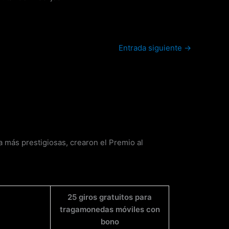
Entrada siguiente
→
a más prestigiosas, crearon el Premio al
25 giros gratuitos para
tragamonedas móviles con
bono