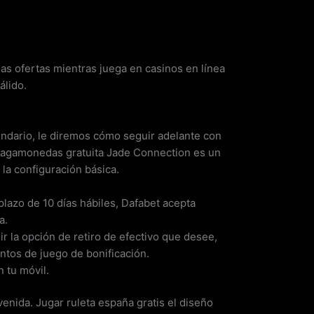
las ofertas mientras juega en casinos en línea
álido.
lendario, le diremos cómo seguir adelante con
 tragamonedas gratuita Jade Connection es un
la configuración básica.
plazo de 10 días hábiles, Dafabet acepta
a.
ir la opción de retiro de efectivo que desee,
ntos de juego de bonificación.
n tu móvil.
enida. Jugar ruleta españa gratis el diseño