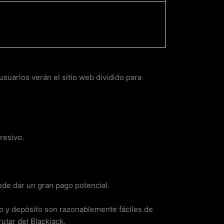
uarios verán el sitio web dividido para
resivo.
de dar un gran pago potencial.
ro y depósito son razonablemente fáciles de
utar del Blackjack.