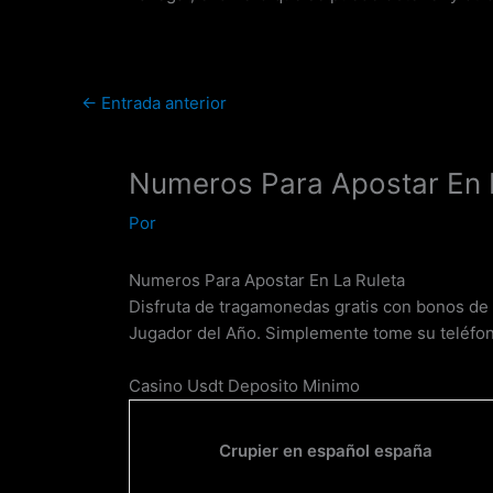
←
Entrada anterior
Numeros Para Apostar En 
Por
Numeros Para Apostar En La Ruleta
Disfruta de tragamonedas gratis con bonos de c
Jugador del Año. Simplemente tome su teléfono
Casino Usdt Deposito Minimo
Crupier en español españa