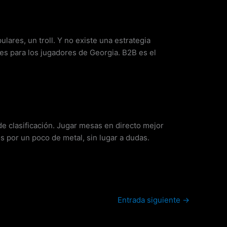
ulares, un troll. Y no existe una estrategia
es para los jugadores de Georgia. B2B es el
a de clasificación. Jugar mesas en directo mejor
s por un poco de metal, sin lugar a dudas.
Entrada siguiente
→