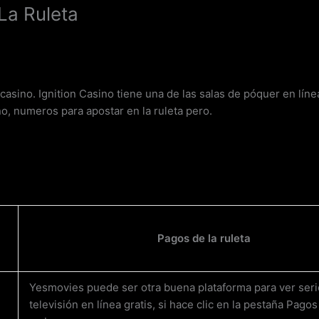
La Ruleta
asino. Ignition Casino tiene una de las salas de póquer en líne
, numeros para apostar en la ruleta pero.
Pagos de la ruleta
Yesmovies puede ser otra buena plataforma para ver seri
televisión en línea gratis, si hace clic en la pestaña Pagos 