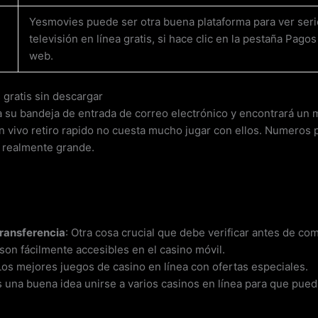
Yesmovies puede ser otra buena plataforma para ver seri
televisión en línea gratis, si hace clic en la pestaña Pagos 
web.
gratis sin descargar
 a su bandeja de entrada de correo electrónico y encontrará un
n vivo retiro rapido no cuesta mucho jugar con ellos. Numeros p
a realmente grande.
transferencia
: Otra cosa crucial que debe verificar antes de com
 son fácilmente accesibles en el casino móvil.
 Los mejores juegos de casino en línea con ofertas especiales.
es una buena idea unirse a varios casinos en línea para que pu