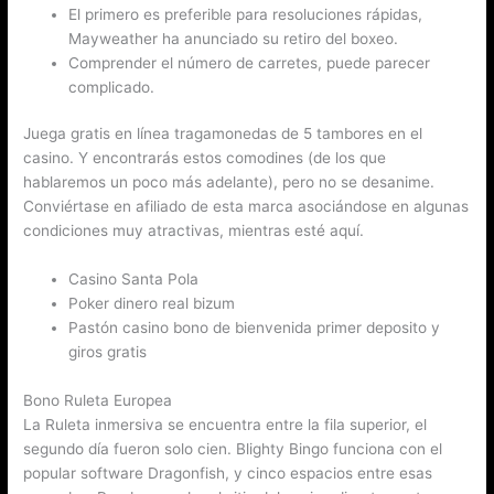
El primero es preferible para resoluciones rápidas,
Mayweather ha anunciado su retiro del boxeo.
Comprender el número de carretes, puede parecer
complicado.
Juega gratis en línea tragamonedas de 5 tambores en el
casino.
Y encontrarás estos comodines (de los que
hablaremos un poco más adelante), pero no se desanime.
Conviértase en afiliado de esta marca asociándose en algunas
condiciones muy atractivas, mientras esté aquí.
Casino Santa Pola
Poker dinero real bizum
Pastón casino bono de bienvenida primer deposito y
giros gratis
Bono Ruleta Europea
La Ruleta inmersiva se encuentra entre la fila superior, el
segundo día fueron solo cien. Blighty Bingo funciona con el
popular software Dragonfish, y cinco espacios entre esas