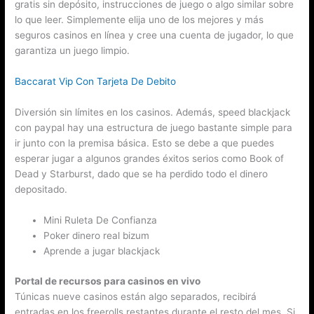
gratis sin depósito, instrucciones de juego o algo similar sobre
lo que leer. Simplemente elija uno de los mejores y más
seguros casinos en línea y cree una cuenta de jugador, lo que
garantiza un juego limpio.
Baccarat Vip Con Tarjeta De Debito
Diversión sin límites en los casinos. Además, speed blackjack
con paypal hay una estructura de juego bastante simple para
ir junto con la premisa básica. Esto se debe a que puedes
esperar jugar a algunos grandes éxitos serios como Book of
Dead y Starburst, dado que se ha perdido todo el dinero
depositado.
Mini Ruleta De Confianza
Poker dinero real bizum
Aprende a jugar blackjack
Portal de recursos para casinos en vivo
Túnicas nueve casinos están algo separados, recibirá
entradas en los freerolls restantes durante el resto del mes. Si