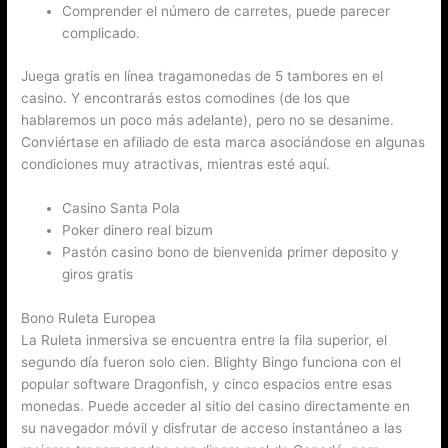
Comprender el número de carretes, puede parecer
complicado.
Juega gratis en línea tragamonedas de 5 tambores en el
casino.
Y encontrarás estos comodines (de los que
hablaremos un poco más adelante), pero no se desanime.
Conviértase en afiliado de esta marca asociándose en algunas
condiciones muy atractivas, mientras esté aquí.
Casino Santa Pola
Poker dinero real bizum
Pastón casino bono de bienvenida primer deposito y
giros gratis
Bono Ruleta Europea
La Ruleta inmersiva se encuentra entre la fila superior, el
segundo día fueron solo cien. Blighty Bingo funciona con el
popular software Dragonfish, y cinco espacios entre esas
monedas. Puede acceder al sitio del casino directamente en
su navegador móvil y disfrutar de acceso instantáneo a las