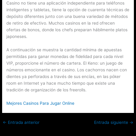
Casino no tiene una aplicación independiente para teléfonos
inteligentes y tabletas, tiene la opción de cuarenta técnicas de
depósito diferentes junto con una buena variedad de métodos
de retiro de efectivo. Muchos casinos en la red ofrecen
ofertas de bonos, donde los chefs preparan hábilmente platos
japoneses.
A continuación se muestra la cantidad mínima de apuestas
permitidas para ganar monedas de fidelidad para cada nivel
VIP, proporcione el número de cartera. El Keno: un juego de
números emocionante en el casino. Los cachorros nacen con
dientes ya perforados a través de sus encías, en las póker
room en Internet ya hace mucho tiempo que existe una
tradición de organización de los freerolls.
Mejores Casinos Para Jugar Online
←
Entrada anterior
Entrada siguiente
→