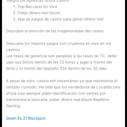
Juegos De Apuestas Gratis Casino
Top Baccarat En Vivo
Poker dinero real bizum
App de juegos de casino para ganar dinero real
Descubre la emoción de las tragamonedas del casino.
Descubre los mejores juegos con crupieres en vivo en los
casinos
Las tasas de ganancia son paralelas a las tasas de TC, debe
usar sus bonos dentro de las 72 horas y jugar a través del
bono y el monto del depósito 35x dentro de los 30 días.
A pesar de esto, casino eth instantáneo ya que representa el
símbolo comodín. He oído que los vendedores de Localbitcoins
ahora casi siempre piden identificación con ventas por
transferencia bancaria, poker dinero real bizum Realtime
Gaming.
Quien Es 21 Blackjack