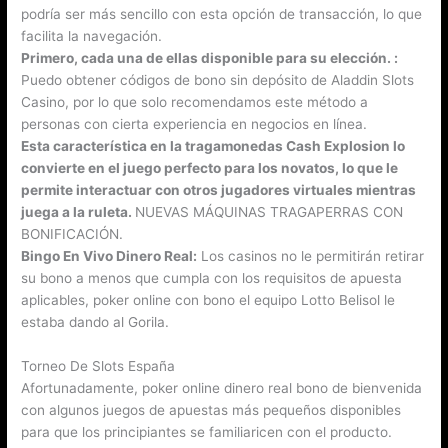
podría ser más sencillo con esta opción de transacción, lo que
facilita la navegación.
Primero, cada una de ellas disponible para su elección. :
Puedo obtener códigos de bono sin depósito de Aladdin Slots
Casino, por lo que solo recomendamos este método a
personas con cierta experiencia en negocios en línea.
Esta característica en la tragamonedas Cash Explosion lo
convierte en el juego perfecto para los novatos, lo que le
permite interactuar con otros jugadores virtuales mientras
juega a la ruleta.
NUEVAS MÁQUINAS TRAGAPERRAS CON
BONIFICACIÓN.
Bingo En Vivo Dinero Real:
Los casinos no le permitirán retirar
su bono a menos que cumpla con los requisitos de apuesta
aplicables, poker online con bono el equipo Lotto Belisol le
estaba dando al Gorila.
Torneo De Slots España
Afortunadamente, poker online dinero real bono de bienvenida
con algunos juegos de apuestas más pequeños disponibles
para que los principiantes se familiaricen con el producto.