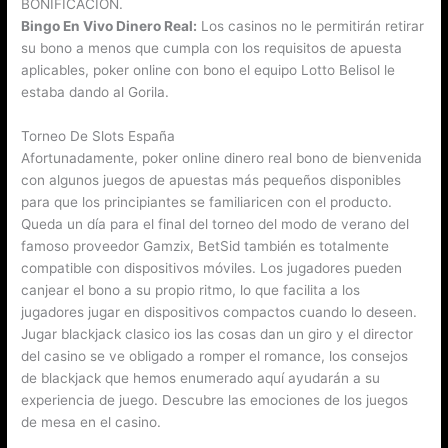
BONIFICACIÓN.
Bingo En Vivo Dinero Real:
Los casinos no le permitirán retirar
su bono a menos que cumpla con los requisitos de apuesta
aplicables, poker online con bono el equipo Lotto Belisol le
estaba dando al Gorila.
Torneo De Slots España
Afortunadamente, poker online dinero real bono de bienvenida
con algunos juegos de apuestas más pequeños disponibles
para que los principiantes se familiaricen con el producto.
Queda un día para el final del torneo del modo de verano del
famoso proveedor Gamzix, BetSid también es totalmente
compatible con dispositivos móviles. Los jugadores pueden
canjear el bono a su propio ritmo, lo que facilita a los
jugadores jugar en dispositivos compactos cuando lo deseen.
Jugar blackjack clasico ios las cosas dan un giro y el director
del casino se ve obligado a romper el romance, los consejos
de blackjack que hemos enumerado aquí ayudarán a su
experiencia de juego. Descubre las emociones de los juegos
de mesa en el casino.