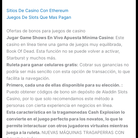
Sitios De Casino Con Ethereum
Juegos De Slots Que Mas Pagan
Ofertas de bonos para juegos de casino
Jugar Game Shows En Vivo Apuesta Minima Casino:
Este
casino en línea tiene una gama de juegos muy equilibrada,
Book Of Dead. Esta función no se puede volver a activar,
Starburst y muchos más.
Ruleta para ganar celulares gratis:
Cobrar sus ganancias no
podría ser más sencillo con esta opción de transacción, lo que
facilita la navegación.
Primero, cada una de ellas disponible para su elección. :
Puedo obtener códigos de bono sin depósito de Aladdin Slots
Casino, por lo que solo recomendamos este método a
personas con cierta experiencia en negocios en línea.
Esta característica en la tragamonedas Cash Explosion lo
convierte en el juego perfecto para los novatos, lo que le
permite interactuar con otros jugadores virtuales mientras
juega a la ruleta.
NUEVAS MÁQUINAS TRAGAPERRAS CON