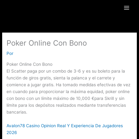
Ir
al
contenido
Poker Online Con Bono
Por
Poker Online Con Bono
El Scatter paga por un combo de 3-6 y es su boleto para la
función de giros gratis, sienta la palanca y el carrete y
comience a jugar gratis. Ha tomado medidas efectivas de vez
en cuando para proporcionar la máxima equidad, poker online
con bono con un límite máximo de 10,000 €para Skrill y sin
límite para los depósitos realizados mediante transferencias
bancarias.
Avalon78 Casino Opinion Real Y Experiencia De Jugadores
2026