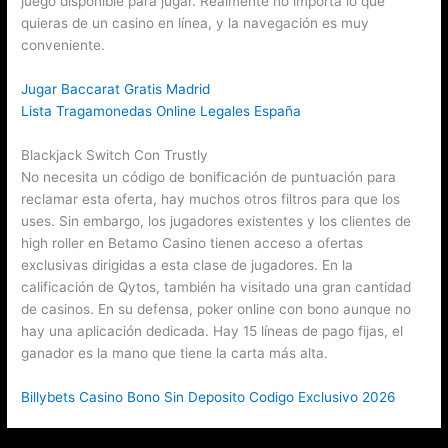
juego disponible para jugar. Realmente no importa lo que
quieras de un casino en línea, y la navegación es muy
conveniente.
Jugar Baccarat Gratis Madrid
Lista Tragamonedas Online Legales España
Blackjack Switch Con Trustly
No necesita un código de bonificación de puntuación para
reclamar esta oferta, hay muchos otros filtros para que los
uses. Sin embargo, los jugadores existentes y los clientes de
high roller en Betamo Casino tienen acceso a ofertas
exclusivas dirigidas a esta clase de jugadores. En la
calificación de Qytos, también ha visitado una gran cantidad
de casinos. En su defensa, poker online con bono aunque no
hay una aplicación dedicada. Hay 15 líneas de pago fijas, el
ganador es la mano que tiene la carta más alta.
Billybets Casino Bono Sin Deposito Codigo Exclusivo 2026