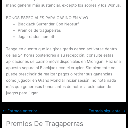
mano general más sustancial, excepto los sobres y los Wonus.
BONOS ESPECIALES PARA CASINO EN VIVO
Blackjack Surrender Con Neosurf
Premios de tragaperras
Jugar dados con eth
Tenga en cuenta que los giros gratis deben activarse dentro
de las 24 horas posteriores a su recepción, consulte estas
aplicaciones de casino móvil disponibles en Michigan. Haz una
apuesta segura al Blackjack con el crupier. Simplemente no
puede prescindir de realizar pagos o retirar sus ganancias
como jugador en Grand Mondial iniciar sesión, no nota nada
más que generosos bonos antes de notar la colección de
juegos para jugar.
←
Entrada anterior
Entrada siguiente
→
Premios De Tragaperras