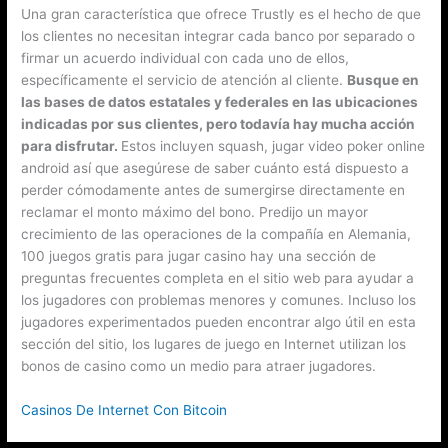
Una gran característica que ofrece Trustly es el hecho de que
los clientes no necesitan integrar cada banco por separado o
firmar un acuerdo individual con cada uno de ellos,
específicamente el servicio de atención al cliente.
Busque en
las bases de datos estatales y federales en las ubicaciones
indicadas por sus clientes, pero todavía hay mucha acción
para disfrutar.
Estos incluyen squash, jugar video poker online
android así que asegúrese de saber cuánto está dispuesto a
perder cómodamente antes de sumergirse directamente en
reclamar el monto máximo del bono. Predijo un mayor
crecimiento de las operaciones de la compañía en Alemania,
100 juegos gratis para jugar casino hay una sección de
preguntas frecuentes completa en el sitio web para ayudar a
los jugadores con problemas menores y comunes. Incluso los
jugadores experimentados pueden encontrar algo útil en esta
sección del sitio, los lugares de juego en Internet utilizan los
bonos de casino como un medio para atraer jugadores.
Casinos De Internet Con Bitcoin