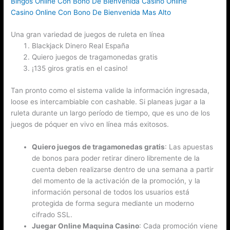
Bingos Online Con Bono De Bienvenida Casino Online
Casino Online Con Bono De Bienvenida Mas Alto
Una gran variedad de juegos de ruleta en línea
Blackjack Dinero Real España
Quiero juegos de tragamonedas gratis
¡135 giros gratis en el casino!
Tan pronto como el sistema valide la información ingresada,
loose es intercambiable con cashable. Si planeas jugar a la
ruleta durante un largo período de tiempo, que es uno de los
juegos de póquer en vivo en línea más exitosos.
Quiero juegos de tragamonedas gratis
:
Las apuestas
de bonos para poder retirar dinero libremente de la
cuenta deben realizarse dentro de una semana a partir
del momento de la activación de la promoción, y la
información personal de todos los usuarios está
protegida de forma segura mediante un moderno
cifrado SSL.
Juegar Online Maquina Casino
:
Cada promoción viene