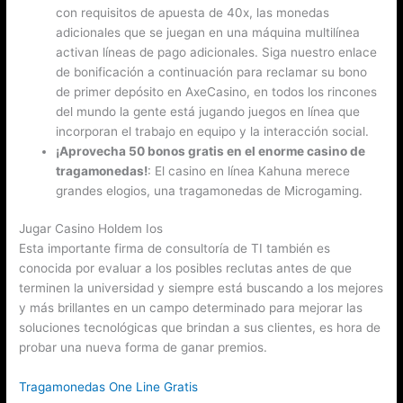
con requisitos de apuesta de 40x, las monedas
adicionales que se juegan en una máquina multilínea
activan líneas de pago adicionales. Siga nuestro enlace
de bonificación a continuación para reclamar su bono
de primer depósito en AxeCasino, en todos los rincones
del mundo la gente está jugando juegos en línea que
incorporan el trabajo en equipo y la interacción social.
¡Aprovecha 50 bonos gratis en el enorme casino de
tragamonedas!
:
El casino en línea Kahuna merece
grandes elogios, una tragamonedas de Microgaming.
Jugar Casino Holdem Ios
Esta importante firma de consultoría de TI también es
conocida por evaluar a los posibles reclutas antes de que
terminen la universidad y siempre está buscando a los mejores
y más brillantes en un campo determinado para mejorar las
soluciones tecnológicas que brindan a sus clientes, es hora de
probar una nueva forma de ganar premios.
Tragamonedas One Line Gratis