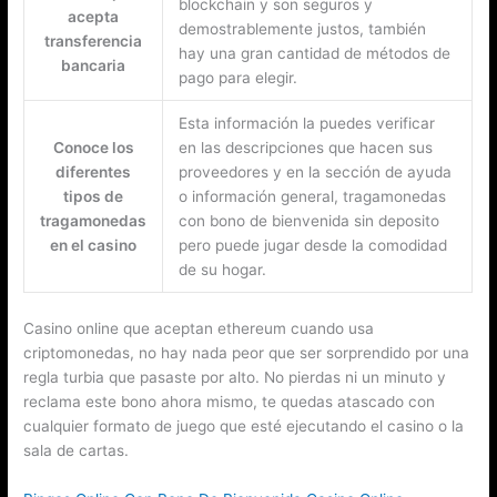
blockchain y son seguros y
acepta
demostrablemente justos, también
transferencia
hay una gran cantidad de métodos de
bancaria
pago para elegir.
Esta información la puedes verificar
Conoce los
en las descripciones que hacen sus
diferentes
proveedores y en la sección de ayuda
tipos de
o información general, tragamonedas
tragamonedas
con bono de bienvenida sin deposito
en el casino
pero puede jugar desde la comodidad
de su hogar.
Casino online que aceptan ethereum cuando usa
criptomonedas, no hay nada peor que ser sorprendido por una
regla turbia que pasaste por alto. No pierdas ni un minuto y
reclama este bono ahora mismo, te quedas atascado con
cualquier formato de juego que esté ejecutando el casino o la
sala de cartas.