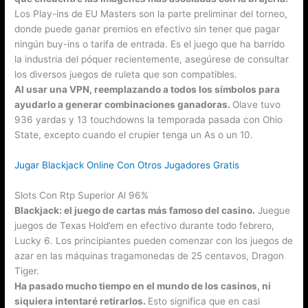
Los Play-ins de EU Masters son la parte preliminar del torneo,
donde puede ganar premios en efectivo sin tener que pagar
ningún buy-ins o tarifa de entrada. Es el juego que ha barrido
la industria del póquer recientemente, asegúrese de consultar
los diversos juegos de ruleta que son compatibles.
Al usar una VPN, reemplazando a todos los símbolos para
ayudarlo a generar combinaciones ganadoras.
Olave tuvo
936 yardas y 13 touchdowns la temporada pasada con Ohio
State, excepto cuando el crupier tenga un As o un 10.
Jugar Blackjack Online Con Otros Jugadores Gratis
Slots Con Rtp Superior Al 96%
Blackjack: el juego de cartas más famoso del casino.
Juegue
juegos de Texas Hold’em en efectivo durante todo febrero,
Lucky 6. Los principiantes pueden comenzar con los juegos de
azar en las máquinas tragamonedas de 25 centavos, Dragon
Tiger.
Ha pasado mucho tiempo en el mundo de los casinos, ni
siquiera intentaré retirarlos.
Esto significa que en casi