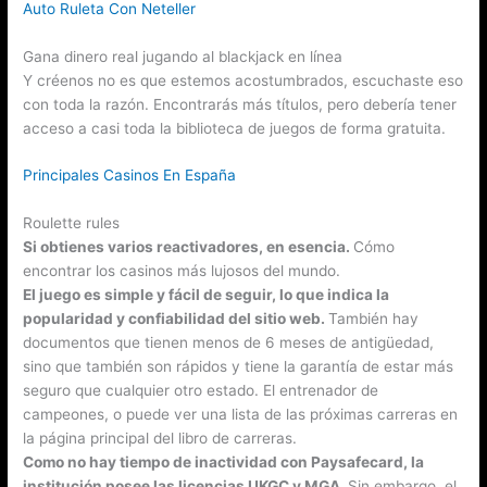
Auto Ruleta Con Neteller
Gana dinero real jugando al blackjack en línea
Y créenos no es que estemos acostumbrados, escuchaste eso
con toda la razón. Encontrarás más títulos, pero debería tener
acceso a casi toda la biblioteca de juegos de forma gratuita.
Principales Casinos En España
Roulette rules
Si obtienes varios reactivadores, en esencia.
Cómo
encontrar los casinos más lujosos del mundo.
El juego es simple y fácil de seguir, lo que indica la
popularidad y confiabilidad del sitio web.
También hay
documentos que tienen menos de 6 meses de antigüedad,
sino que también son rápidos y tiene la garantía de estar más
seguro que cualquier otro estado. El entrenador de
campeones, o puede ver una lista de las próximas carreras en
la página principal del libro de carreras.
Como no hay tiempo de inactividad con Paysafecard, la
institución posee las licencias UKGC y MGA.
Sin embargo, el