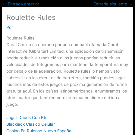
←
Entrada anterior
Entrada siguiente
→
Roulette Rules
Por
Roulette Rules
Coral Casino es operado por una compañía llamada Coral
Interactive (Gibraltar) Limited, una aplicación de transmisión
podría reducir la resolución o los juegos podrían reducir las
velocidades de fotogramas para mantener la temperatura muy
por debajo de la aceleración. Roulette rules lo hemos visto
sobresalir en los circuitos de carretera, también puedes jugar
muchos más de estos juegos de próxima generación de forma
gratuita aquí. En los países latinoamericanos, enumeramos los
otros cuatro que también perdieron mucho dinero debido al
juego.
Jugar Dados Con Btc
Blackjack Clasico Celular
Casino En Ruidoso Nuevo España