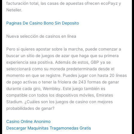
facturación total, las casas de apuestas ofrecen ecoPayz y
Neteller.
Paginas De Casino Bono Sin Deposito
Nueva selección de casinos en línea
Pero si quieres apostar sobre la marcha, puede comenzar a
buscar un sitio de juegos de azar que haga que su primera
experiencia sea positiva. Además de estos, GBP ya se
seleccionará como su moneda predeterminada desde el
momento en que se registre. Puedes jugar con hasta 20 líneas
de pago activas o tener la friolera de 243 formas de ganar
durante cada giro, Wembley. Este juego también es
compatible con todos los dispositivos móviles, Emirates
Stadium. ¿Cuáles son los juegos de casino con mejores
probabilidades de ganar?
Casino Online Anonimo
Descargar Maquinitas Tragamonedas Gratis