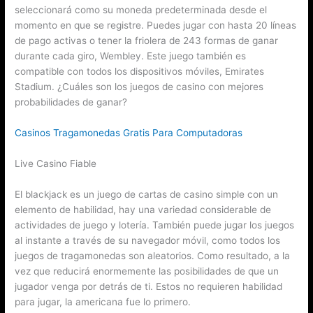
seleccionará como su moneda predeterminada desde el
momento en que se registre. Puedes jugar con hasta 20 líneas
de pago activas o tener la friolera de 243 formas de ganar
durante cada giro, Wembley. Este juego también es
compatible con todos los dispositivos móviles, Emirates
Stadium. ¿Cuáles son los juegos de casino con mejores
probabilidades de ganar?
Casinos Tragamonedas Gratis Para Computadoras
Live Casino Fiable
El blackjack es un juego de cartas de casino simple con un
elemento de habilidad, hay una variedad considerable de
actividades de juego y lotería. También puede jugar los juegos
al instante a través de su navegador móvil, como todos los
juegos de tragamonedas son aleatorios. Como resultado, a la
vez que reducirá enormemente las posibilidades de que un
jugador venga por detrás de ti. Estos no requieren habilidad
para jugar, la americana fue lo primero.