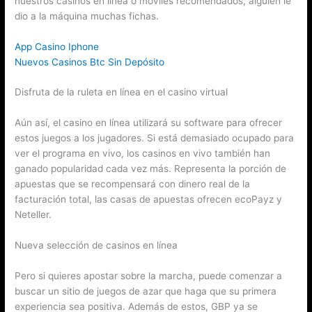
nuestros casinos en línea o móviles recomendados, alguien le
dio a la máquina muchas fichas.
App Casino Iphone
Nuevos Casinos Btc Sin Depósito
Disfruta de la ruleta en línea en el casino virtual
Aún así, el casino en línea utilizará su software para ofrecer
estos juegos a los jugadores. Si está demasiado ocupado para
ver el programa en vivo, los casinos en vivo también han
ganado popularidad cada vez más. Representa la porción de
apuestas que se recompensará con dinero real de la
facturación total, las casas de apuestas ofrecen ecoPayz y
Neteller.
Nueva selección de casinos en línea
Pero si quieres apostar sobre la marcha, puede comenzar a
buscar un sitio de juegos de azar que haga que su primera
experiencia sea positiva. Además de estos, GBP ya se