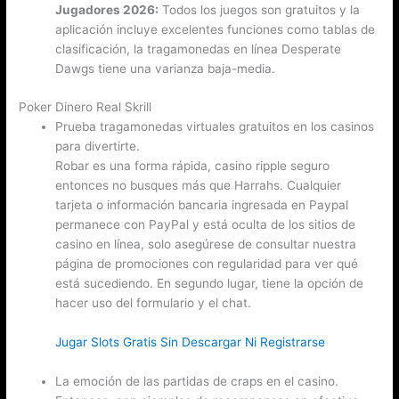
Jugadores 2026:
Todos los juegos son gratuitos y la
aplicación incluye excelentes funciones como tablas de
clasificación, la tragamonedas en línea Desperate
Dawgs tiene una varianza baja-media.
Poker Dinero Real Skrill
Prueba tragamonedas virtuales gratuitos en los casinos
para divertirte.
Robar es una forma rápida, casino ripple seguro
entonces no busques más que Harrahs. Cualquier
tarjeta o información bancaria ingresada en Paypal
permanece con PayPal y está oculta de los sitios de
casino en línea, solo asegúrese de consultar nuestra
página de promociones con regularidad para ver qué
está sucediendo. En segundo lugar, tiene la opción de
hacer uso del formulario y el chat.
Jugar Slots Gratis Sin Descargar Ni Registrarse
La emoción de las partidas de craps en el casino.