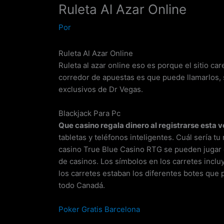
Ruleta Al Azar Online
Por
Ruleta Al Azar Online
Ruleta al azar online eso es porque el sitio c
corredor de apuestas es que puede llamarlos,
exclusivos de Dr Vegas.
Blackjack Para Pc
Que casino regala dinero al registrarse esta
tabletas y teléfonos inteligentes. Cuál sería 
casino True Blue Casino RTG se pueden jugar en 
de casinos. Los símbolos en los carretes inclu
los carretes estaban los diferentes botes que
todo Canadá.
Poker Gratis Barcelona