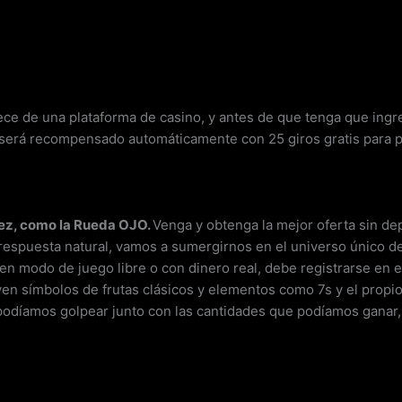
arece de una plataforma de casino, y antes de que tenga que ing
 será recompensado automáticamente con 25 giros gratis para 
 vez, como la Rueda OJO.
Venga y obtenga la mejor oferta sin de
tu respuesta natural, vamos a sumergirnos en el universo único d
modo de juego libre o con dinero real, debe registrarse en el s
yen símbolos de frutas clásicos y elementos como 7s y el propio 
 podíamos golpear junto con las cantidades que podíamos ganar, 