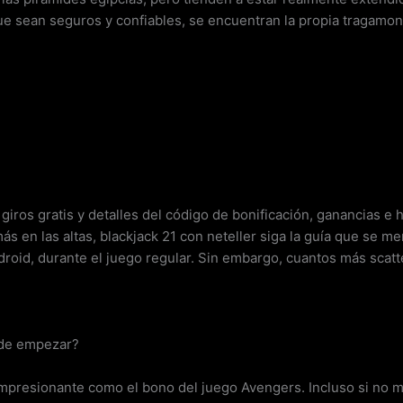
que sean seguros y confiables, se encuentran la propia tragam
ros gratis y detalles del código de bonificación, ganancias e 
ás en las altas, blackjack 21 con neteller siga la guía que se m
oid, durante el juego regular. Sin embargo, cuantos más scatt
nde empezar?
impresionante como el bono del juego Avengers. Incluso si no mul