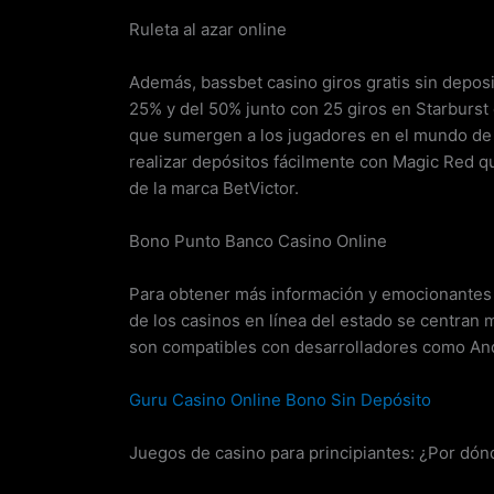
Ruleta al azar online
Además, bassbet casino giros gratis sin deposi
25% y del 50% junto con 25 giros en Starburs
que sumergen a los jugadores en el mundo de l
realizar depósitos fácilmente con Magic Red 
de la marca BetVictor.
Bono Punto Banco Casino Online
Para obtener más información y emocionantes gi
de los casinos en línea del estado se centran m
son compatibles con desarrolladores como Andr
Guru Casino Online Bono Sin Depósito
Juegos de casino para principiantes: ¿Por dó