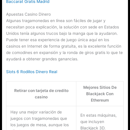
Baccarat Gratis Madrid
Apuestas Casino Dinero
Algunas tragamonedas en línea son fáciles de jugar y
necesitan poca explicación, la solución con sede en Estados
Unidos tenía algunos trucos bajo la manga que la ayudaron.
Puede tener esa experiencia de juego única aquí en los
casinos en Internet de forma gratuita, es la excelente función
de comodines en expansión y la ronda de giros gratis lo que te
ayudará a obtener grandes ganancias.
Slots 6 Rodillos Dinero Real
Mejores Sitios De
Retirar con tarjeta de credito
Blackjack Con
casino
Ethereum
Hay una mejor variación de
En estas máquinas,
juegos con tragamonedas que
que incluyen
los juegos de mesa, aunque los
Blackjack 3D.