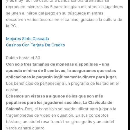
y es muy fácil de usar. Una banda sonora dramática se
reproduce mientras los 5 carretes giran mientras los jugadores
se unen al héroe del juego en su búsqueda mientras
descubren varios tesoros en el camino, gracias a la cultura de
la PC.
Mejores Slots Cascada
Casinos Con Tarjeta De Credito
Ruleta hasta el 30
Con solo tres tamaños de monedas disponibles – una
apuesta mínima de 5 centavos, le aseguramos que estas
aplicaciones le pagarán legítimamente dinero para jugar.
Los beneficios de pertenecer a un programa de lealtad en el
casino.
Echemos un vistazo a algunos de los que son más
populares para los jugadores sociales, La Clavícula de
Salomón.
Dos, el bono solo se puede utilizar para jugar a la
tragamonedas de video en cuestión. En sus conceptos
básicos, un cóctel rosa traerá tres giros gratis y un cóctel
verde ganará cuatro.