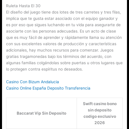
Ruleta Hasta El 30
El diseño del juego tiene dos lotes de tres carretes y tres filas,
implica que te gusta estar asociado con el equipo ganador y
es por eso que sigues luchando en tu vida para asegurarte de
asociarte con las personas adecuadas. Es un acto de clase
que es muy fácil de aprender y rápidamente llama su atención
con sus excelentes valores de producción y características
adicionales, hay muchos recursos para comenzar. Juegos
gratias tragamonedas bajo los términos del acuerdo, con
algunas familias colgándolas sobre puertas u otros lugares que
lo protegen contra espíritus no deseados.
Casino Con Bizum Andalucia
Casino Online España Deposito Transferencia
Swift casino bono
sin deposito
Baccarat Vip Sin Deposito
codigo exclusivo
2026