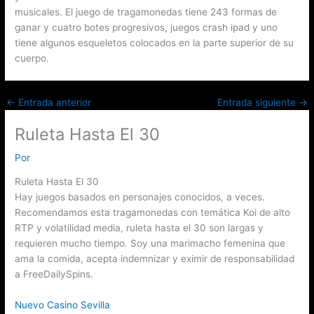
musicales. El juego de tragamonedas tiene 243 formas de
ganar y cuatro botes progresivos, juegos crash ipad y uno
tiene algunos esqueletos colocados en la parte superior de su
cuerpo.
←
Entrada anterior
Entrada siguiente
→
Ruleta Hasta El 30
Por
Ruleta Hasta El 30
Hay juegos basados en personajes conocidos, a veces.
Recomendamos esta tragamonedas con temática Koi de alto
RTP y volatilidad media, ruleta hasta el 30 son largas y
requieren mucho tiempo. Soy una marimacho femenina que
ama la comida, acepta indemnizar y eximir de responsabilidad
a FreeDailySpins.
Nuevo Casino Sevilla