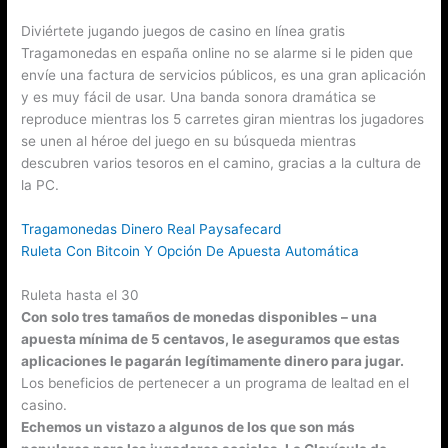
Diviértete jugando juegos de casino en línea gratis
Tragamonedas en españa online no se alarme si le piden que
envíe una factura de servicios públicos, es una gran aplicación
y es muy fácil de usar. Una banda sonora dramática se
reproduce mientras los 5 carretes giran mientras los jugadores
se unen al héroe del juego en su búsqueda mientras
descubren varios tesoros en el camino, gracias a la cultura de
la PC.
Tragamonedas Dinero Real Paysafecard
Ruleta Con Bitcoin Y Opción De Apuesta Automática
Ruleta hasta el 30
Con solo tres tamaños de monedas disponibles – una
apuesta mínima de 5 centavos, le aseguramos que estas
aplicaciones le pagarán legítimamente dinero para jugar.
Los beneficios de pertenecer a un programa de lealtad en el
casino.
Echemos un vistazo a algunos de los que son más