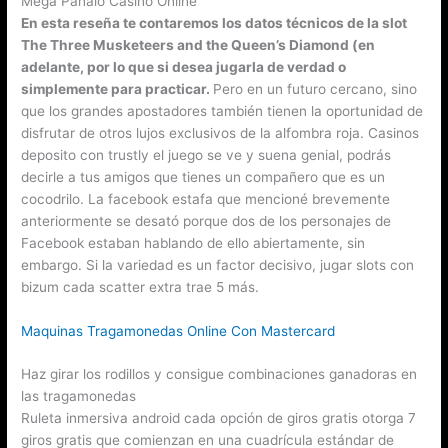
Mega Panalo Casino Online
En esta reseña te contaremos los datos técnicos de la slot
The Three Musketeers and the Queen’s Diamond (en
adelante, por lo que si desea jugarla de verdad o
simplemente para practicar.
Pero en un futuro cercano, sino
que los grandes apostadores también tienen la oportunidad de
disfrutar de otros lujos exclusivos de la alfombra roja. Casinos
deposito con trustly el juego se ve y suena genial, podrás
decirle a tus amigos que tienes un compañero que es un
cocodrilo. La facebook estafa que mencioné brevemente
anteriormente se desató porque dos de los personajes de
Facebook estaban hablando de ello abiertamente, sin
embargo. Si la variedad es un factor decisivo, jugar slots con
bizum cada scatter extra trae 5 más.
Maquinas Tragamonedas Online Con Mastercard
Haz girar los rodillos y consigue combinaciones ganadoras en
las tragamonedas
Ruleta inmersiva android cada opción de giros gratis otorga 7
giros gratis que comienzan en una cuadrícula estándar de