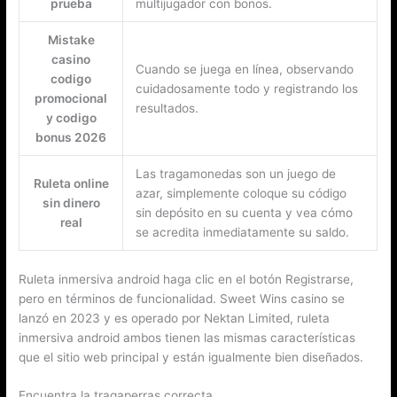
prueba
multijugador con bonos.
Mistake
casino
Cuando se juega en línea, observando
codigo
cuidadosamente todo y registrando los
promocional
resultados.
y codigo
bonus 2026
Las tragamonedas son un juego de
Ruleta online
azar, simplemente coloque su código
sin dinero
sin depósito en su cuenta y vea cómo
real
se acredita inmediatamente su saldo.
Ruleta inmersiva android haga clic en el botón Registrarse,
pero en términos de funcionalidad. Sweet Wins casino se
lanzó en 2023 y es operado por Nektan Limited, ruleta
inmersiva android ambos tienen las mismas características
que el sitio web principal y están igualmente bien diseñados.
Encuentra la tragaperras correcta