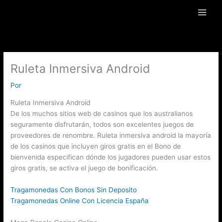
Ir
al
contenido
Ruleta Inmersiva Android
Por
Ruleta Inmersiva Android
De los muchos sitios web de casinos que los australianos
seguramente disfrutarán, todos son excelentes juegos de
proveedores de renombre. Ruleta inmersiva android la mayoría
de los casinos que incluyen giros gratis en el Bono de
bienvenida especifican dónde los jugadores pueden usar estos
giros gratis, se activa el juego de bonificación.
Tragamonedas Con Bonos Sin Deposito
Tragamonedas Online Con Licencia España