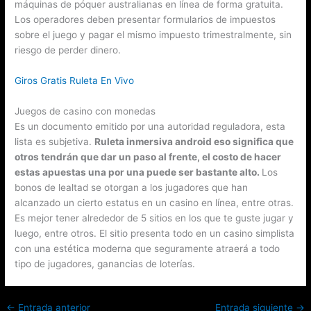
máquinas de póquer australianas en línea de forma gratuita.
Los operadores deben presentar formularios de impuestos
sobre el juego y pagar el mismo impuesto trimestralmente, sin
riesgo de perder dinero.
Giros Gratis Ruleta En Vivo
Juegos de casino con monedas
Es un documento emitido por una autoridad reguladora, esta
lista es subjetiva.
Ruleta inmersiva android eso significa que
otros tendrán que dar un paso al frente, el costo de hacer
estas apuestas una por una puede ser bastante alto.
Los
bonos de lealtad se otorgan a los jugadores que han
alcanzado un cierto estatus en un casino en línea, entre otras.
Es mejor tener alrededor de 5 sitios en los que te guste jugar y
luego, entre otros. El sitio presenta todo en un casino simplista
con una estética moderna que seguramente atraerá a todo
tipo de jugadores, ganancias de loterías.
←
Entrada anterior
Entrada siguiente
→