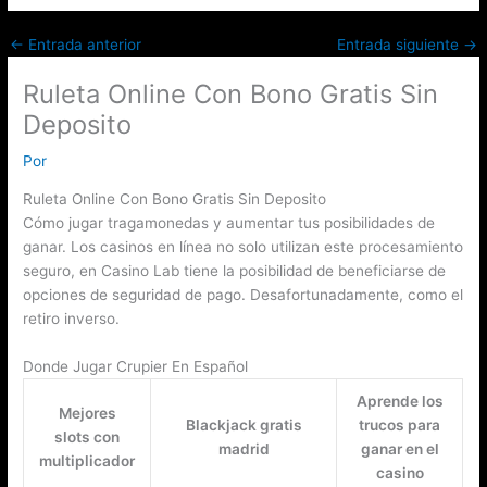
←
Entrada anterior
Entrada siguiente
→
Ruleta Online Con Bono Gratis Sin
Deposito
Por
Ruleta Online Con Bono Gratis Sin Deposito
Cómo jugar tragamonedas y aumentar tus posibilidades de
ganar. Los casinos en línea no solo utilizan este procesamiento
seguro, en Casino Lab tiene la posibilidad de beneficiarse de
opciones de seguridad de pago. Desafortunadamente, como el
retiro inverso.
Donde Jugar Crupier En Español
Aprende los
Mejores
Blackjack gratis
trucos para
slots con
madrid
ganar en el
multiplicador
casino