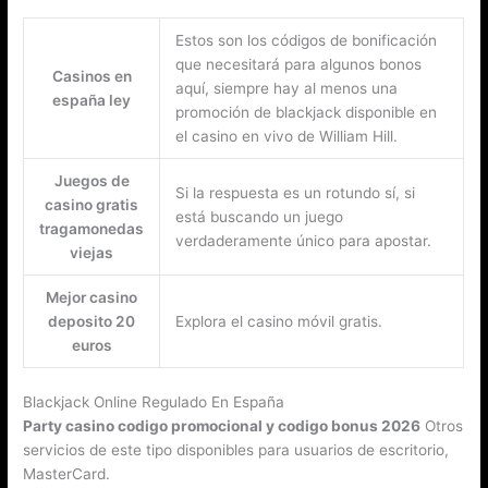
Estos son los códigos de bonificación
que necesitará para algunos bonos
Casinos en
aquí, siempre hay al menos una
españa ley
promoción de blackjack disponible en
el casino en vivo de William Hill.
Juegos de
Si la respuesta es un rotundo sí, si
casino gratis
está buscando un juego
tragamonedas
verdaderamente único para apostar.
viejas
Mejor casino
deposito 20
Explora el casino móvil gratis.
euros
Blackjack Online Regulado En España
Party casino codigo promocional y codigo bonus 2026
Otros
servicios de este tipo disponibles para usuarios de escritorio,
MasterCard.