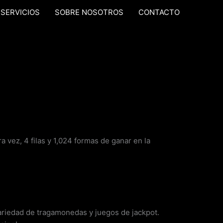
SERVICIOS
SOBRE NOSOTROS
CONTACTO
a vez, 4 filas y 1,024 formas de ganar en la
variedad de tragamonedas y juegos de jackpot.