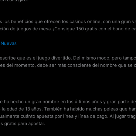
s los beneficios que ofrecen los casinos online, con una gran 
cción de juegos de mesa.
¡Consigue 150 gratis con el bono de ca
 Nuevas
describe qué es el juego divertido. Del mismo modo, pero tampo
es del momento, debe ser más consciente del nombre que se co
 ha hecho un gran nombre en los últimos años y gran parte de 
o la edad de 18 años. También ha habido muchas peleas que han
ualmente cuánto apuesta por línea y línea de pago. Al jugar tr
 gratis para apostar.