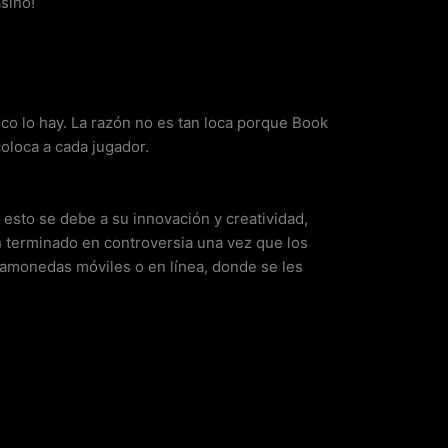
sino!
co lo hay. La razón no es tan loca porque Book
loca a cada jugador.
esto se debe a su innovación y creatividad,
 terminado en controversia una vez que los
agamonedas móviles o en línea, donde se les