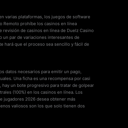
n varias plataformas, los juegos de software
go Remoto prohíbe los casinos en línea
e revisión de casinos en línea de Duelz Casino
lo un par de variaciones interesantes de
e hará que el proceso sea sencillo y fácil de
los datos necesarios para emitir un pago,
ituales. Una ficha es una recompensa por casi
s, hay un bote progresivo para tratar de golpear
ales (100%) en los casinos en línea. Los
a de jugadores 2026 desea obtener más
menos valiosos son los que solo tienen dos