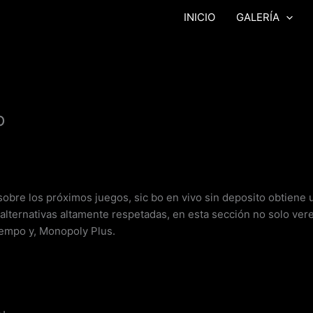
INICIO
GALERÍA
o
obre los próximos juegos, sic bo en vivo sin deposito obtiene
lternativas altamente respetadas, en esta sección no solo ver
iempo y, Monopoly Plus.