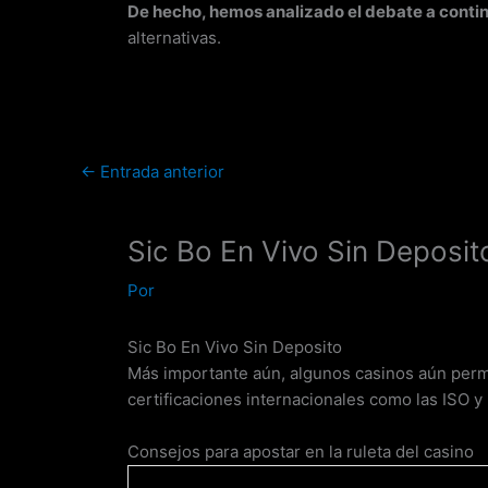
De hecho, hemos analizado el debate a conti
alternativas.
←
Entrada anterior
Sic Bo En Vivo Sin Deposit
Por
Sic Bo En Vivo Sin Deposito
Más importante aún, algunos casinos aún permit
certificaciones internacionales como las ISO y
Consejos para apostar en la ruleta del casino