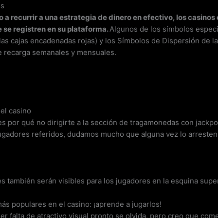
os
o a recurrir a una estrategia de dinero en efectivo, los casino
 se registren en su plataforma.
Algunos de los símbolos especi
(las cajas encadenadas rojas) y los Símbolos de Dispersión de l
e recarga semanales y mensuales.
 el casino
s por qué no dirigirte a la sección de tragamonedas con jackp
jugadores referidos, dudamos mucho que alguna vez lo arresten 
s también serán visibles para los jugadores en la esquina super
s populares en el casino: ¡aprende a jugarlos!
er falta de atractivo visual pronto se olvida, pero creo que c