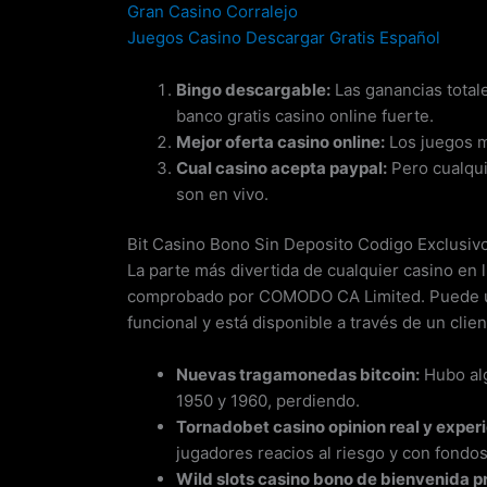
Gran Casino Corralejo
Juegos Casino Descargar Gratis Español
Bingo descargable:
Las ganancias totale
banco gratis casino online fuerte.
Mejor oferta casino online:
Los juegos má
Cual casino acepta paypal:
Pero cualqui
son en vivo.
Bit Casino Bono Sin Deposito Codigo Exclusiv
La parte más divertida de cualquier casino en 
comprobado por COMODO CA Limited. Puede usar
funcional y está disponible a través de un cli
Nuevas tragamonedas bitcoin:
Hubo alg
1950 y 1960, perdiendo.
Tornadobet casino opinion real y exper
jugadores reacios al riesgo y con fondos
Wild slots casino bono de bienvenida pr