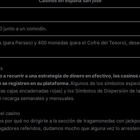
Casinos en españa san jose
10 junto a un comodín.
s (para Perseo) y 400 monedas (para el Cofre del Tesoro), des
os
o a recurrir a una estrategia de dinero en efectivo, los casino
 se registren en su plataforma.
Algunos de los símbolos especi
(las cajas encadenadas rojas) y los Símbolos de Dispersión de l
e recarga semanales y mensuales.
 el casino
s por qué no dirigirte a la sección de tragamonedas con jackp
jugadores referidos, dudamos mucho que alguna vez lo arresten 