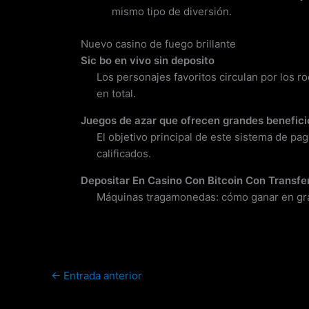
mismo tipo de diversión.
Nuevo casino de fuego brillante
Sic bo en vivo sin deposito
Los personajes favoritos circulan por los 
en total.
Juegos de azar que ofrecen grandes benefici
El objetivo principal de este sistema de pa
calificados.
Depositar En Casino Con Bitcoin Con Transfe
Máquinas tragamonedas: cómo ganar en gr
←
Entrada anterior