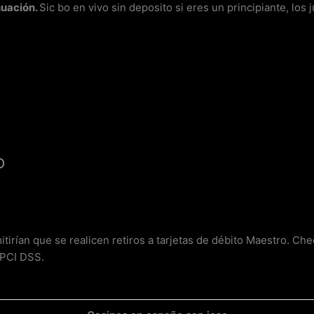
nuación.
Sic bo en vivo sin deposito si eres un principiante, los
o
irían que se realicen retiros a tarjetas de débito Maestro. Che
 PCI DSS.