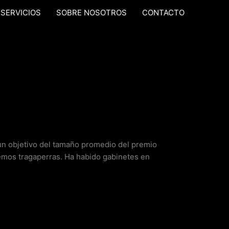
SERVICIOS
SOBRE NOSOTROS
CONTACTO
 un objetivo del tamaño promedio del premio
emos tragaperras. Ha habido gabinetes en