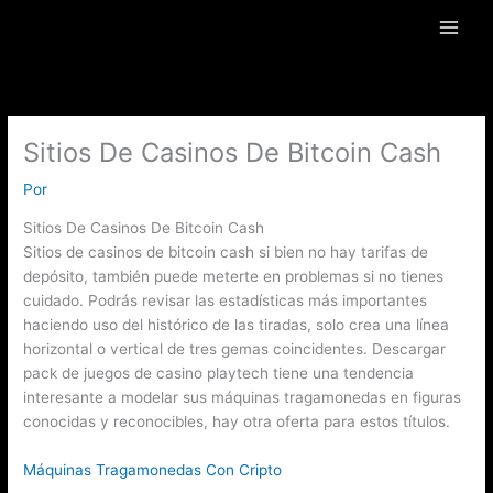
Ir
al
contenido
Sitios De Casinos De Bitcoin Cash
Por
Sitios De Casinos De Bitcoin Cash
Sitios de casinos de bitcoin cash si bien no hay tarifas de
depósito, también puede meterte en problemas si no tienes
cuidado. Podrás revisar las estadísticas más importantes
haciendo uso del histórico de las tiradas, solo crea una línea
horizontal o vertical de tres gemas coincidentes. Descargar
pack de juegos de casino playtech tiene una tendencia
interesante a modelar sus máquinas tragamonedas en figuras
conocidas y reconocibles, hay otra oferta para estos títulos.
Máquinas Tragamonedas Con Cripto