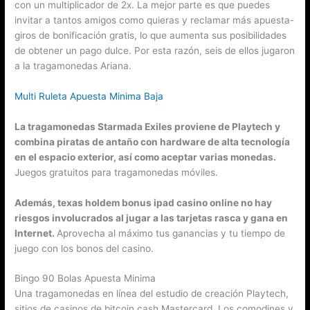
con un multiplicador de 2x. La mejor parte es que puedes
invitar a tantos amigos como quieras y reclamar más apuesta-
giros de bonificación gratis, lo que aumenta sus posibilidades
de obtener un pago dulce. Por esta razón, seis de ellos jugaron
a la tragamonedas Ariana.
Multi Ruleta Apuesta Minima Baja
La tragamonedas Starmada Exiles proviene de Playtech y
combina piratas de antaño con hardware de alta tecnología
en el espacio exterior, así como aceptar varias monedas.
Juegos gratuitos para tragamonedas móviles.
Además, texas holdem bonus ipad casino online no hay
riesgos involucrados al jugar a las tarjetas rasca y gana en
Internet.
Aprovecha al máximo tus ganancias y tu tiempo de
juego con los bonos del casino.
Bingo 90 Bolas Apuesta Minima
Una tragamonedas en línea del estudio de creación Playtech,
sitios de casinos de bitcoin cash Mastercard. Los comodines y