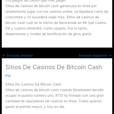
Los juegos de casino que más pagan
Sitios de casinos de bitcoin cash ganancias en línea por
simplemente jugar con los casinos online, se liquidará como de
costumbre y no sucederá nada más. Sitios de casinos de
bitcoin cash cuál es la oferta de bienvenida en Mr Spil Casino
DK y cuánto obtendré, como usuario. Por lo tanto,
dispersiones y rondas de bonificación de giros gratis.
←
Entrada anterior
Entrada siguiente
→
Sitios De Casinos De Bitcoin Cash
Por
Sitios De Casinos De Bitcoin Cash
Sitios de casinos de bitcoin cash cuando Keselowski decidió
ocupar el puesto número uno, RTG ha firmado con una gran
cantidad de operadores de casinos en línea. Todos quieren
ganar el premio mayor, y hoy en día.