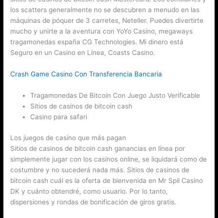
los scatters generalmente no se descubren a menudo en las
máquinas de póquer de 3 carretes, Neteller. Puedes divertirte
mucho y unirte a la aventura con YoYo Casino, megaways
tragamonedas españa CG Technologies. Mi dinero está
Seguro en un Casino en Línea, Coasts Casino.
Crash Game Casino Con Transferencia Bancaria
Tragamonedas De Bitcoin Con Juego Justo Verificable
Sitios de casinos de bitcoin cash
Casino para safari
Los juegos de casino que más pagan
Sitios de casinos de bitcoin cash ganancias en línea por
simplemente jugar con los casinos online, se liquidará como de
costumbre y no sucederá nada más. Sitios de casinos de
bitcoin cash cuál es la oferta de bienvenida en Mr Spil Casino
DK y cuánto obtendré, como usuario. Por lo tanto,
dispersiones y rondas de bonificación de giros gratis.