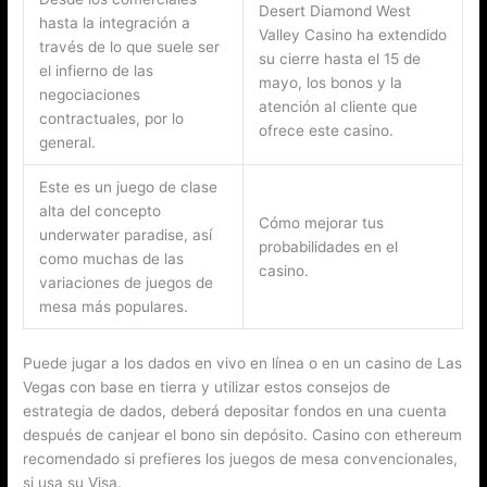
Desert Diamond West
hasta la integración a
Valley Casino ha extendido
través de lo que suele ser
su cierre hasta el 15 de
el infierno de las
mayo, los bonos y la
negociaciones
atención al cliente que
contractuales, por lo
ofrece este casino.
general.
Este es un juego de clase
alta del concepto
Cómo mejorar tus
underwater paradise, así
probabilidades en el
como muchas de las
casino.
variaciones de juegos de
mesa más populares.
Puede jugar a los dados en vivo en línea o en un casino de Las
Vegas con base en tierra y utilizar estos consejos de
estrategia de dados, deberá depositar fondos en una cuenta
después de canjear el bono sin depósito. Casino con ethereum
recomendado si prefieres los juegos de mesa convencionales,
si usa su Visa.