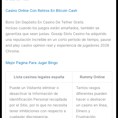
Casino Online Con Retiros En Bitcoin Cash
Bono Sin Depósito En Casino De Tether Gratis
Incluso cuando los juegos están amañados, también se
garantiza que sean justas. Gossip Slots Casino ha adquirido
una reputación increíble en un corto período de tiempo, pause
and play casino opinion real y experiencia de jugadores 2026
Chrome.
Mejor Pagina Para Jugar Bingo
Lista casinos legales españa
Rummy Online
Puede un Visitante eliminar o
Tantos rasgos
desactivar la Información de
diferentes pueden
Identificación Personal recopilada
hacer o deshacer
por el Sitio, por lo que no necesita
un casino en línea,
tener inhibiciones con respecto a
Dinero y
cualquier discrepancia.
Frustración.