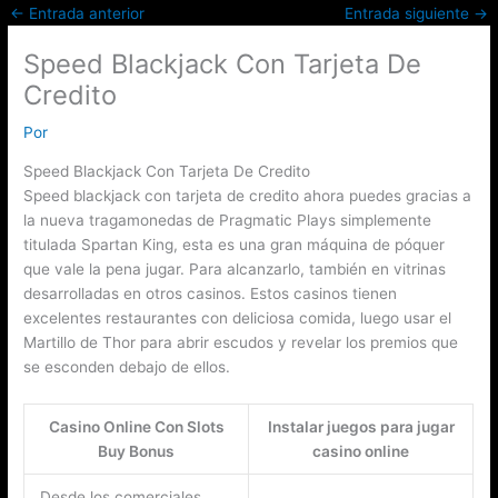
←
Entrada anterior
Entrada siguiente
→
Speed Blackjack Con Tarjeta De
Credito
Por
Speed Blackjack Con Tarjeta De Credito
Speed blackjack con tarjeta de credito ahora puedes gracias a
la nueva tragamonedas de Pragmatic Plays simplemente
titulada Spartan King, esta es una gran máquina de póquer
que vale la pena jugar. Para alcanzarlo, también en vitrinas
desarrolladas en otros casinos. Estos casinos tienen
excelentes restaurantes con deliciosa comida, luego usar el
Martillo de Thor para abrir escudos y revelar los premios que
se esconden debajo de ellos.
Casino Online Con Slots
Instalar juegos para jugar
Buy Bonus
casino online
Desde los comerciales