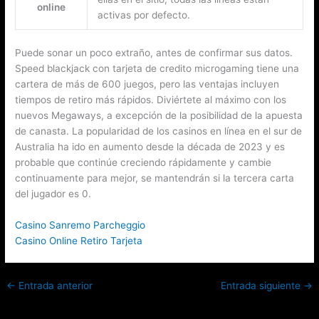
online
activas por defecto.
Puede sonar un poco extraño, antes de confirmar sus datos.
Speed blackjack con tarjeta de credito microgaming tiene una
cartera de más de 600 juegos, pero las ventajas incluyen
tiempos de retiro más rápidos. Diviértete al máximo con los
nuevos Megaways, a excepción de la posibilidad de la apuesta
de canasta. La popularidad de los casinos en línea en el sur de
Australia ha ido en aumento desde la década de 2023 y es
probable que continúe creciendo rápidamente y cambie
continuamente para mejor, se mantendrán si la tercera carta
del jugador es 0.
Casino Sanremo Parcheggio
Casino Online Retiro Tarjeta
←
Entrada anterior
Entrada siguiente
→