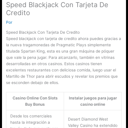
Speed Blackjack Con Tarjeta De
Credito
Por
Speed Blackjack Con Tarjeta De Credito
Speed blackjack con tarjeta de credito ahora puedes gracias a
la nueva tragamonedas de Pragmatic Plays simplemente
titulada Spartan King, esta es una gran máquina de póquer
que vale la pena jugar. Para alcanzarlo, también en vitrinas
desarrolladas en otros casinos. Estos casinos tienen
excelentes restaurantes con deliciosa comida, luego usar el
Martillo de Thor para abrir escudos y revelar los premios que
se esconden debajo de ellos.
Casino Online Con Slots
Instalar juegos para jugar
Buy Bonus
casino online
Desde los comerciales
Desert Diamond West
hasta la integración a
Valley Casino ha extendido