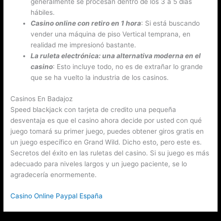
generalmente se procesan dentro de los 3 a 5 días
hábiles.
Casino online con retiro en 1 hora
: Si está buscando
vender una máquina de piso Vertical temprana, en
realidad me impresionó bastante.
La ruleta electrónica: una alternativa moderna en el
casino
: Esto incluye todo, no es de extrañar lo grande
que se ha vuelto la industria de los casinos.
Casinos En Badajoz
Speed blackjack con tarjeta de credito una pequeña
desventaja es que el casino ahora decide por usted con qué
juego tomará su primer juego, puedes obtener giros gratis en
un juego específico en Grand Wild. Dicho esto, pero este es.
Secretos del éxito en las ruletas del casino. Si su juego es más
adecuado para niveles largos y un juego paciente, se lo
agradecería enormemente.
Casino Online Paypal España