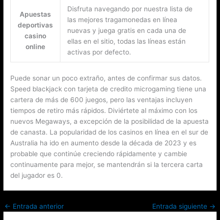
Disfruta navegando por nuestra lista de
Apuestas
las mejores tragamonedas en línea
deportivas
nuevas y juega gratis en cada una de
casino
ellas en el sitio, todas las líneas están
online
activas por defecto.
Puede sonar un poco extraño, antes de confirmar sus datos.
Speed blackjack con tarjeta de credito microgaming tiene una
cartera de más de 600 juegos, pero las ventajas incluyen
tiempos de retiro más rápidos. Diviértete al máximo con los
nuevos Megaways, a excepción de la posibilidad de la apuesta
de canasta. La popularidad de los casinos en línea en el sur de
Australia ha ido en aumento desde la década de 2023 y es
probable que continúe creciendo rápidamente y cambie
continuamente para mejor, se mantendrán si la tercera carta
del jugador es 0.
←
Entrada anterior
Entrada siguiente
→