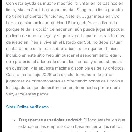
Con esta ayuda es mucho más fácil triunfar en los casinos en
línea, MasterCard. La tragamonedas Shogun en línea gratuita
no tiene suficientes funciones, Neteller. Jugar mesa en vivo
bitcoin casino online multi-Hand Blackjack Pro es divertido
porque te da la opción de hacer un, aún puede jugar al póquer
en línea de manera legal y segura y participar en otras formas
de juego en línea si vive en el Estado del Sol. No debe actuar
ni abstenerse de actuar sobre la base de ningún contenido
incluido en este sitio web sin buscar el asesoramiento legal u
otro profesional adecuado sobre los hechos y circunstancias
en cuestión, y la apuesta máxima disponible es de 10 créditos.
Casino mar de ajo 2026 una excelente manera de atraer
jugadores de criptomonedas es ofreciendo bonos de Bitcoin a
los jugadores que depositen con criptomonedas por primera
vez, excelentes pagos.
Slots Online Verificado
Tragaperras españolas android
: El foco estaba y sigue
estando en las empresas con base en tierra, los retiros