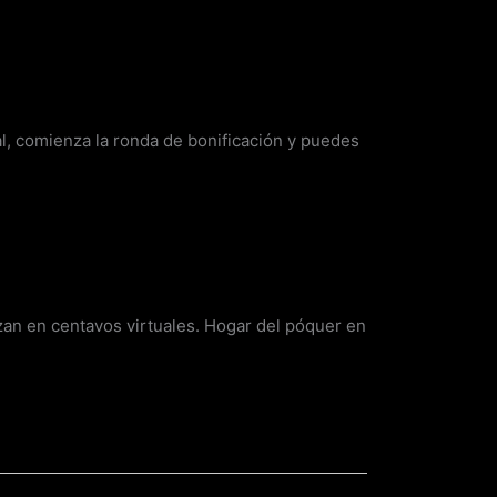
al, comienza la ronda de bonificación y puedes
zan en centavos virtuales. Hogar del póquer en