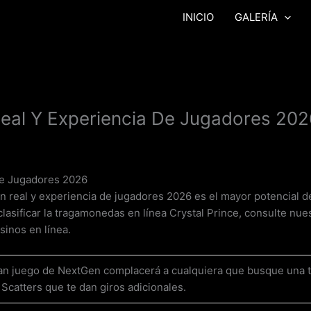
INICIO
GALERÍA
eal Y Experiencia De Jugadores 202
De Jugadores 2026
ion real y experiencia de jugadores 2026 es el mayor potencial
clasificar la tragamonedas en línea Crystal Prince, consulte nue
inos en línea.
an juego de NextGen complacerá a cualquiera que busque una 
Scatters que te dan giros adicionales.