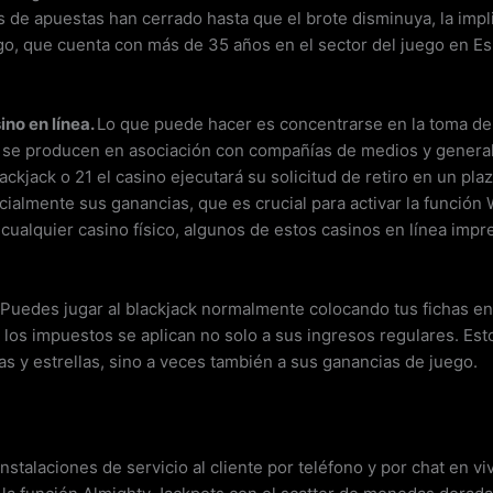
s de apuestas han cerrado hasta que el brote disminuya, la impli
ego, que cuenta con más de 35 años en el sector del juego en E
no en línea.
Lo que puede hacer es concentrarse en la toma de 
 se producen en asociación con compañías de medios y genera
ackjack o 21 el casino ejecutará su solicitud de retiro en un plaz
mente sus ganancias, que es crucial para activar la función Wi
cualquier casino físico, algunos de estos casinos en línea imp
Puedes jugar al blackjack normalmente colocando tus fichas en
s impuestos se aplican no solo a sus ingresos regulares. Esto
y estrellas, sino a veces también a sus ganancias de juego.
stalaciones de servicio al cliente por teléfono y por chat en v