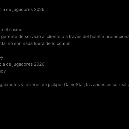
cia de jugadores 2026
en el casino
gerente de servicio al cliente o a través del boletín promocion
titta, no son nada fuera de lo común.
oy
cia de jugadores 2026
hoy
abinetes y letreros de jackpot GameStar, las apuestas se reali