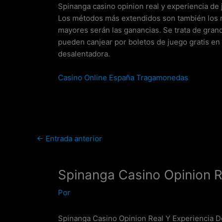
Spinanga casino opinion real y experiencia de
Los métodos más extendidos son también los más
mayores serán las ganancias. Se trata de gran
pueden canjear por boletos de juego gratis e
desalentadora.
Casino Online España Tragamonedas
←
Entrada anterior
Spinanga Casino Opinion R
Por
Spinanga Casino Opinion Real Y Experiencia 