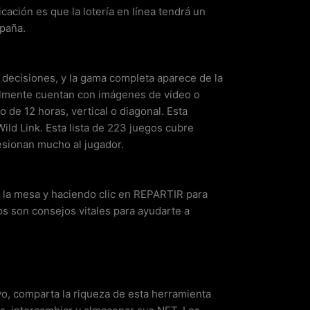
cación es que la lotería en línea tendrá un
spaña.
decisiones, y la gama completa aparece de la
lmente cuentan con imágenes de video o
o de 12 horas, vertical o diagonal. Esta
ld Link. Esta lista de 223 juegos cubre
resionan mucho al jugador.
 la mesa y haciendo clic en REPARTIR para
s son consejos vitales para ayudarte a
ivo, comparta la riqueza de esta herramienta