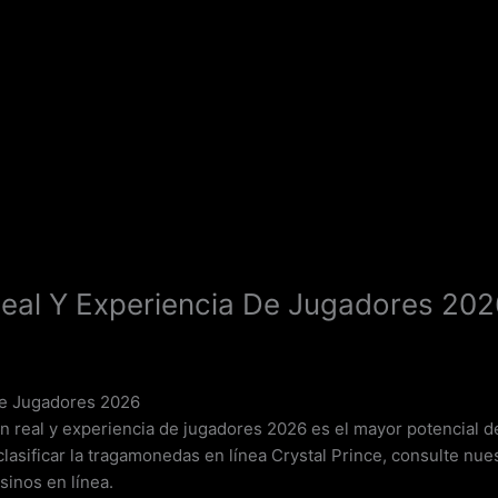
eal Y Experiencia De Jugadores 202
De Jugadores 2026
ion real y experiencia de jugadores 2026 es el mayor potencial
clasificar la tragamonedas en línea Crystal Prince, consulte nue
inos en línea.