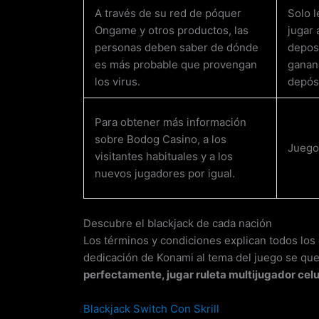
A través de su red de póquer
Solo 
Ongame y otros productos, las
jugar 
personas deben saber de dónde
deposi
es más probable que provengan
gananc
los virus.
depósi
Para obtener más información
sobre Bodog Casino, a los
Juegos
visitantes habituales y a los
nuevos jugadores por igual.
Descubre el blackjack de cada nación
Los términos y condiciones explican todos los
dedicación de Konami al tema del juego se que
perfectamente, jugar ruleta multijugador celu
Blackjack Switch Con Skrill