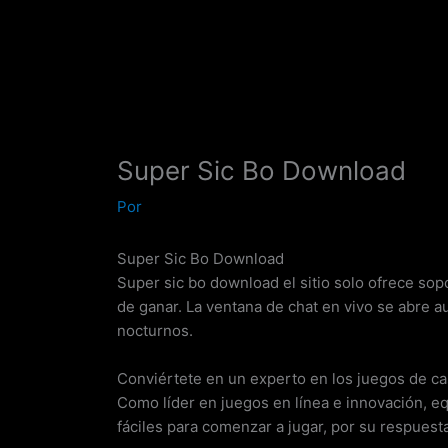
Ir
al
contenido
Super Sic Bo Download
Por
Super Sic Bo Download
Super sic bo download el sitio solo ofrece so
de ganar. La ventana de chat en vivo se abre 
nocturnos.
Conviértete en un experto en los juegos de c
Como líder en juegos en línea e innovación, 
fáciles para comenzar a jugar, por su respuest