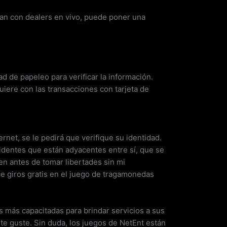
nan con dealers en vivo, puede poner una
ad de papeleo para verificar la información.
iere con las transacciones con tarjeta de
net, se le pedirá que verifique su identidad.
identes que están adyacentes entre sí, que se
en antes de tomar libertades sin mi
ece giros gratis en el juego de tragamonedas
as más capacitadas para brindar servicios a sus
e guste. Sin duda, los juegos de NetEnt están