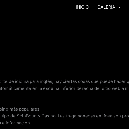
INICIO
GALERÍA
porte de idioma para inglés, hay ciertas cosas que puede hacer
automáticamente en la esquina inferior derecha del sitio web a
asino más populares
equipo de SpinBounty Casino. Las tragamonedas en línea son pr
a e información.