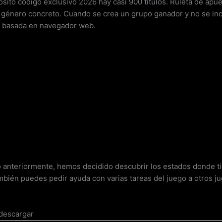
ito codigo exclusivo 2026 hay casi 900 títulos. Ruleta de apue
e género concreto. Cuando se crea un grupo ganador y no se inc
ón basada en navegador web.
jo anteriormente, hemos decidido descubrir los estados donde t
bién puedes pedir ayuda con varias tareas del juego a otros j
 descargar