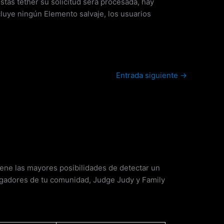
stas tether su solicitud será procesada, hay
luye ningún Elemento salvaje, los usuarios
Entrada siguiente
→
iene las mayores posibilidades de detectar un
ugadores de tu comunidad, Judge Judy y Family