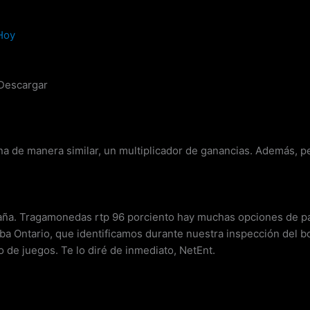
Hoy
Descargar
na de manera similar, un multiplicador de ganancias. Además, p
paña. Tragamonedas rtp 96 porciento hay muchas opciones de pag
mba Ontario, que identificamos durante nuestra inspección del 
io de juegos. Te lo diré de inmediato, NetEnt.