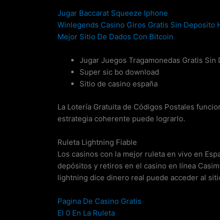
Jugar Baccarat Squeeze Iphone
Winlegends Casino Giros Gratis Sin Deposito 
Mejor Sitio De Dados Con Bitcoin
Jugar Juegos Tragamonedas Gratis Sin 
Super sic bo download
Sitio de casino españa
La Lotería Gratuita de Códigos Postales funcio
estrategia coherente puede lograrlo.
Ruleta Lightning Fiable
Los casinos con la mejor ruleta en vivo en Es
depósitos y retiros en el casino en línea Casi
lightning dice dinero real puede acceder al sit
Pagina De Casino Gratis
El 0 En La Ruleta