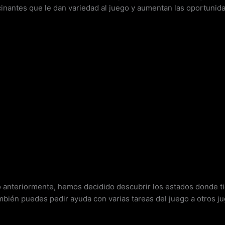
scinantes que le dan variedad al juego y aumentan las oportunid
jo anteriormente, hemos decidido descubrir los estados donde t
bién puedes pedir ayuda con varias tareas del juego a otros j