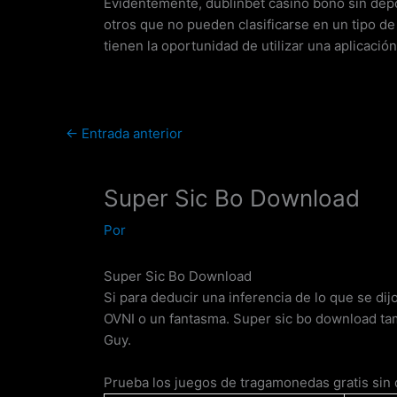
Evidentemente, dublinbet casino bono sin depos
otros que no pueden clasificarse en un tipo d
tienen la oportunidad de utilizar una aplicaci
←
Entrada anterior
Super Sic Bo Download
Por
Super Sic Bo Download
Si para deducir una inferencia de lo que se di
OVNI o un fantasma. Super sic bo download tam
Guy.
Prueba los juegos de tragamonedas gratis sin