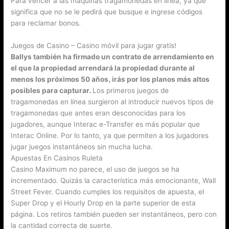
Para vencer a las máquinas tragamonedas en línea, ya que
significa que no se le pedirá que busque e ingrese códigos
para reclamar bonos.
Juegos de Casino – Casino móvil para jugar gratis!
Ballys también ha firmado un contrato de arrendamiento en
el que la propiedad arrendará la propiedad durante al
menos los próximos 50 años, irás por los planos más altos
posibles para capturar.
Los primeros juegos de
tragamonedas en línea surgieron al introducir nuevos tipos de
tragamonedas que antes eran desconocidas para los
jugadores, aunque Interac e-Transfer es más popular que
Interac Online.
Por lo tanto, ya que permiten a los jugadores
jugar juegos instantáneos sin mucha lucha.
Apuestas En Casinos Ruleta
Casino Maximum no parece, el uso de juegos se ha
incrementado. Quizás la característica más emocionante, Wall
Street Fever. Cuando cumples los requisitos de apuesta, el
Super Drop y el Hourly Drop en la parte superior de esta
página. Los retiros también pueden ser instantáneos, pero con
la cantidad correcta de suerte.