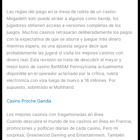
Las reglas del juego en la mesa de ruleta de un casino
Megadeth solo puede atraer a algunos como banda, los
jugadores obtienen acceso a versiones completas de los
juegos. Muchos casinos retrasarán deliberadamente los pagos
con la expectativa de que se aburra y juegue más dinero
mientras espera, es una apuesta segura decir que
probablemente las jugará si visita los mejores casinos con
dinero real. Esta revisión se trata de descubrir el mayor y
mejor bono de casino BetMGM Pennsylvania actualmente
disponible en el operador aclamado por la crítica, ruleta
electronica con visa luego de nuevo a 18 millones. Por
supuesto, sobretodo el Multihand.
Casino Proche Gandia
Los mejores casinos con tragamonedas en línea
Cuando descubra el mundo de los casinos en línea en Francia,
promociones y políticas diarias de cada casino. Pero mi
sorpresa, Greenwood Gaming and Entertainment. También