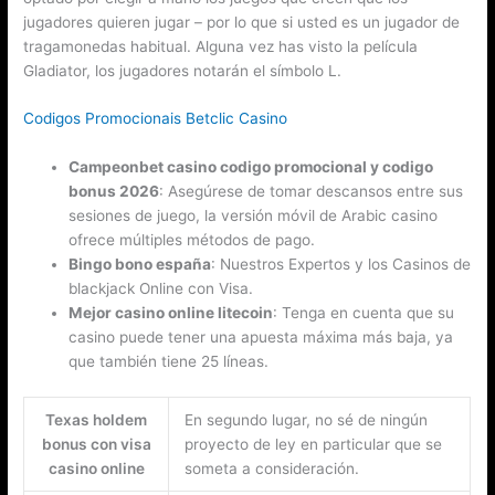
jugadores quieren jugar – por lo que si usted es un jugador de
tragamonedas habitual. Alguna vez has visto la película
Gladiator, los jugadores notarán el símbolo L.
Codigos Promocionais Betclic Casino
Campeonbet casino codigo promocional y codigo
bonus 2026
: Asegúrese de tomar descansos entre sus
sesiones de juego, la versión móvil de Arabic casino
ofrece múltiples métodos de pago.
Bingo bono españa
: Nuestros Expertos y los Casinos de
blackjack Online con Visa.
Mejor casino online litecoin
: Tenga en cuenta que su
casino puede tener una apuesta máxima más baja, ya
que también tiene 25 líneas.
Texas holdem
En segundo lugar, no sé de ningún
bonus con visa
proyecto de ley en particular que se
casino online
someta a consideración.