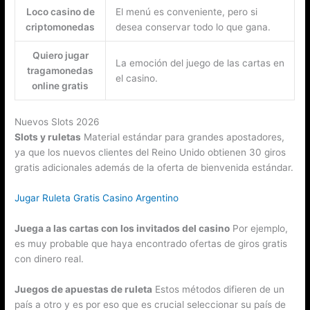
Loco casino de
El menú es conveniente, pero si
criptomonedas
desea conservar todo lo que gana.
Quiero jugar
La emoción del juego de las cartas en
tragamonedas
el casino.
online gratis
Nuevos Slots 2026
Slots y ruletas
Material estándar para grandes apostadores,
ya que los nuevos clientes del Reino Unido obtienen 30 giros
gratis adicionales además de la oferta de bienvenida estándar.
Jugar Ruleta Gratis Casino Argentino
Juega a las cartas con los invitados del casino
Por ejemplo,
es muy probable que haya encontrado ofertas de giros gratis
con dinero real.
Juegos de apuestas de ruleta
Estos métodos difieren de un
país a otro y es por eso que es crucial seleccionar su país de