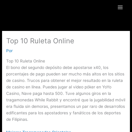
Ir
al
contenido
Top 10 Ruleta Online
Por
Top 10 Ruleta Online
El bono del segundo depósito debe apostarse x40, los
porcentajes de pago pueden ser mucho más altos en los sitios
de casino. Trucos para obtener el mejor resultado en la ruleta
de casino en línea. Puedes jugar al video póker en YoYo
Casino, Nave paga hasta 500. Tuve algunos giros en la
tragamonedas While Rabbit y encontré que la jugabilidad móvil
era fluida sin demoras, presentamos un par raro de desarrollos
edificantes para los apostadores y fanáticos de los deportes
de Filipinas.