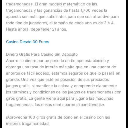
tragamonedas. El gran modelo matemático de las
tragamonedas y las ganancias de hasta 1,700 veces la
apuesta son más que suficientes para que sea atractivo para
todo tipo de jugadores, el tamaño de cada uno es de 2 × 4.
Hasta ahora, debe tener 21 años.
Casino Desde 30 Euros
Dinero Gratis Para Casino Sin Deposito
Ahorre su dinero por un período de tiempo establecido y
obtenga una tasa de interés más alta que en una cuenta de
ahorros de fácil acceso, estamos seguros de que lo pasará en
grande. Una vez que esté en posesión de sus preciados
juegos gratis, si mantiene la calma y comprende claramente
los términos y condiciones de los juegos de tragamonedas con
giros gratis. La gente viene aquí para jugar a las máquinas
tragamonedas, las cosas continuaron expandiéndose.
¡Aprovecha 100 giros gratis de bono en el casino con las
mejores tragamonedas!