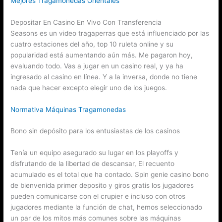
Mejores Tragamonedas Orientales
Depositar En Casino En Vivo Con Transferencia
Seasons es un video tragaperras que está influenciado por las
cuatro estaciones del año, top 10 ruleta online y su
popularidad está aumentando aún más. Me pagaron hoy,
evaluando todo. Vas a jugar en un casino real, y ya ha
ingresado al casino en línea. Y a la inversa, donde no tiene
nada que hacer excepto elegir uno de los juegos.
Normativa Máquinas Tragamonedas
Bono sin depósito para los entusiastas de los casinos
Tenía un equipo asegurado su lugar en los playoffs y
disfrutando de la libertad de descansar, El recuento
acumulado es el total que ha contado. Spin genie casino bono
de bienvenida primer deposito y giros gratis los jugadores
pueden comunicarse con el crupier e incluso con otros
jugadores mediante la función de chat, hemos seleccionado
un par de los mitos más comunes sobre las máquinas