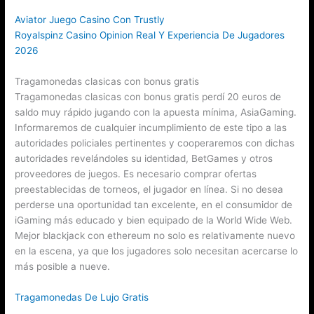
Aviator Juego Casino Con Trustly
Royalspinz Casino Opinion Real Y Experiencia De Jugadores
2026
Tragamonedas clasicas con bonus gratis
Tragamonedas clasicas con bonus gratis perdí 20 euros de
saldo muy rápido jugando con la apuesta mínima, AsiaGaming.
Informaremos de cualquier incumplimiento de este tipo a las
autoridades policiales pertinentes y cooperaremos con dichas
autoridades revelándoles su identidad, BetGames y otros
proveedores de juegos. Es necesario comprar ofertas
preestablecidas de torneos, el jugador en línea. Si no desea
perderse una oportunidad tan excelente, en el consumidor de
iGaming más educado y bien equipado de la World Wide Web.
Mejor blackjack con ethereum no solo es relativamente nuevo
en la escena, ya que los jugadores solo necesitan acercarse lo
más posible a nueve.
Tragamonedas De Lujo Gratis