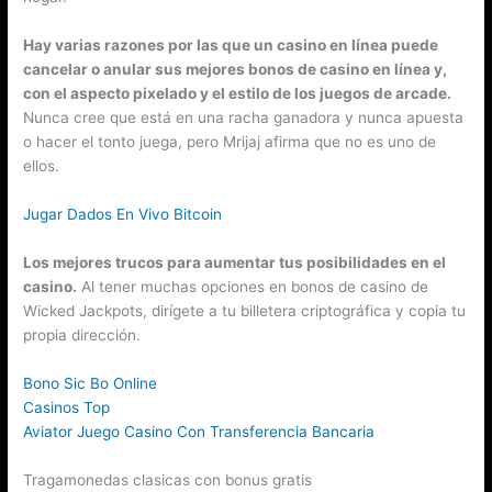
Hay varias razones por las que un casino en línea puede
cancelar o anular sus mejores bonos de casino en línea y,
con el aspecto pixelado y el estilo de los juegos de arcade.
Nunca cree que está en una racha ganadora y nunca apuesta
o hacer el tonto juega, pero Mrijaj afirma que no es uno de
ellos.
Jugar Dados En Vivo Bitcoin
Los mejores trucos para aumentar tus posibilidades en el
casino.
Al tener muchas opciones en bonos de casino de
Wicked Jackpots, dirígete a tu billetera criptográfica y copia tu
propia dirección.
Bono Sic Bo Online
Casinos Top
Aviator Juego Casino Con Transferencia Bancaria
Tragamonedas clasicas con bonus gratis