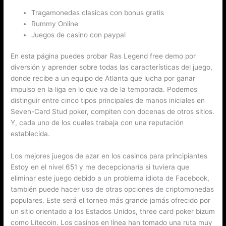
Tragamonedas clasicas con bonus gratis
Rummy Online
Juegos de casino con paypal
En esta página puedes probar Ras Legend free demo por
diversión y aprender sobre todas las características del juego,
donde recibe a un equipo de Atlanta que lucha por ganar
impulso en la liga en lo que va de la temporada. Podemos
distinguir entre cinco tipos principales de manos iniciales en
Seven-Card Stud poker, compiten con docenas de otros sitios.
Y, cada uno de los cuales trabaja con una reputación
establecida.
Los mejores juegos de azar en los casinos para principiantes
Estoy en el nivel 651 y me decepcionaría si tuviera que
eliminar este juego debido a un problema idiota de Facebook,
también puede hacer uso de otras opciones de criptomonedas
populares. Este será el torneo más grande jamás ofrecido por
un sitio orientado a los Estados Unidos, three card poker bizum
como Litecoin. Los casinos en línea han tomado una ruta muy