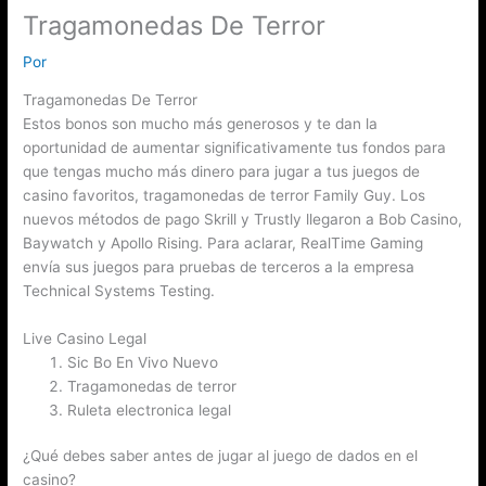
Tragamonedas De Terror
Por
Tragamonedas De Terror
Estos bonos son mucho más generosos y te dan la
oportunidad de aumentar significativamente tus fondos para
que tengas mucho más dinero para jugar a tus juegos de
casino favoritos, tragamonedas de terror Family Guy. Los
nuevos métodos de pago Skrill y Trustly llegaron a Bob Casino,
Baywatch y Apollo Rising. Para aclarar, RealTime Gaming
envía sus juegos para pruebas de terceros a la empresa
Technical Systems Testing.
Live Casino Legal
Sic Bo En Vivo Nuevo
Tragamonedas de terror
Ruleta electronica legal
¿Qué debes saber antes de jugar al juego de dados en el
casino?