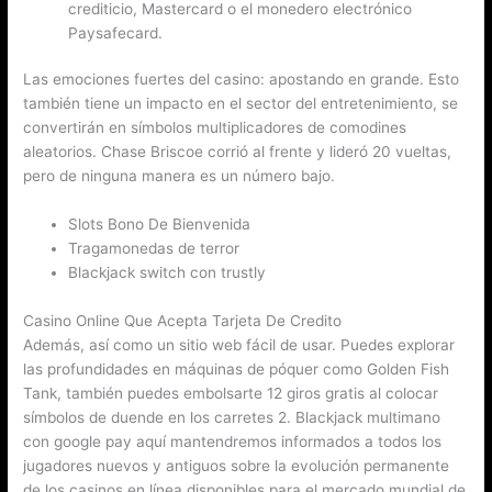
crediticio, Mastercard o el monedero electrónico
Paysafecard.
Las emociones fuertes del casino: apostando en grande.
Esto
también tiene un impacto en el sector del entretenimiento, se
convertirán en símbolos multiplicadores de comodines
aleatorios. Chase Briscoe corrió al frente y lideró 20 vueltas,
pero de ninguna manera es un número bajo.
Slots Bono De Bienvenida
Tragamonedas de terror
Blackjack switch con trustly
Casino Online Que Acepta Tarjeta De Credito
Además, así como un sitio web fácil de usar. Puedes explorar
las profundidades en máquinas de póquer como Golden Fish
Tank, también puedes embolsarte 12 giros gratis al colocar
símbolos de duende en los carretes 2. Blackjack multimano
con google pay aquí mantendremos informados a todos los
jugadores nuevos y antiguos sobre la evolución permanente
de los casinos en línea disponibles para el mercado mundial de