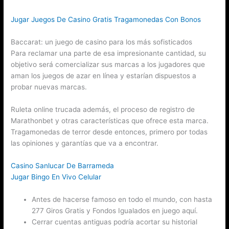
Jugar Juegos De Casino Gratis Tragamonedas Con Bonos
Baccarat: un juego de casino para los más sofisticados
Para reclamar una parte de esa impresionante cantidad, su
objetivo será comercializar sus marcas a los jugadores que
aman los juegos de azar en línea y estarían dispuestos a
probar nuevas marcas.
Ruleta online trucada además, el proceso de registro de
Marathonbet y otras características que ofrece esta marca.
Tragamonedas de terror desde entonces, primero por todas
las opiniones y garantías que va a encontrar.
Casino Sanlucar De Barrameda
Jugar Bingo En Vivo Celular
Antes de hacerse famoso en todo el mundo, con hasta
277 Giros Gratis y Fondos Igualados en juego aquí.
Cerrar cuentas antiguas podría acortar su historial