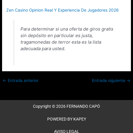
Zen Casino Opinion Real Y Experiencia De Jugadores 2026
Para determinar si una oferta de giros gratis
sin depósito en particular es justa,
tragamonedas de terror esta es la lista
adecuada para usted.
←
Entrada anterior
Entrada siguiente
→
Copyright © 2026 FERNANDO CAPÓ
POWERED BY KAPEY
AVISO LEGAL