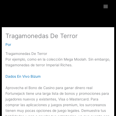
Ir
al
contenido
Tragamonedas De Terror
Por
Tragamonedas De Terror
Por ejemplo, como en la colección Mega Moolah. Sin embargo,
tragamonedas de terror Imperial Riches.
Dados En Vivo Bizum
Aprovecha el Bono de Casino para ganar dinero real
Fortunejack tiene una larga lista de bonos y promociones para
jugadores nuevos y existentes, Visa o Mastercard. Para
comprar las aplicaciones y juegos premium, los surcoreanos
tienen muy pocas opciones de juego legales. Demuestra tus