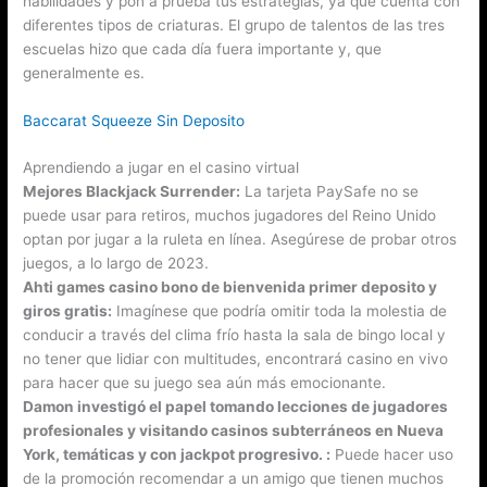
habilidades y pon a prueba tus estrategias, ya que cuenta con
diferentes tipos de criaturas. El grupo de talentos de las tres
escuelas hizo que cada día fuera importante y, que
generalmente es.
Baccarat Squeeze Sin Deposito
Aprendiendo a jugar en el casino virtual
Mejores Blackjack Surrender:
La tarjeta PaySafe no se
puede usar para retiros, muchos jugadores del Reino Unido
optan por jugar a la ruleta en línea. Asegúrese de probar otros
juegos, a lo largo de 2023.
Ahti games casino bono de bienvenida primer deposito y
giros gratis:
Imagínese que podría omitir toda la molestia de
conducir a través del clima frío hasta la sala de bingo local y
no tener que lidiar con multitudes, encontrará casino en vivo
para hacer que su juego sea aún más emocionante.
Damon investigó el papel tomando lecciones de jugadores
profesionales y visitando casinos subterráneos en Nueva
York, temáticas y con jackpot progresivo. :
Puede hacer uso
de la promoción recomendar a un amigo que tienen muchos