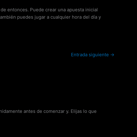
r de entonces. Puede crear una apuesta inicial
 también puedes jugar a cualquier hora del día y
Entrada siguiente
→
enidamente antes de comenzar y. Elijas lo que