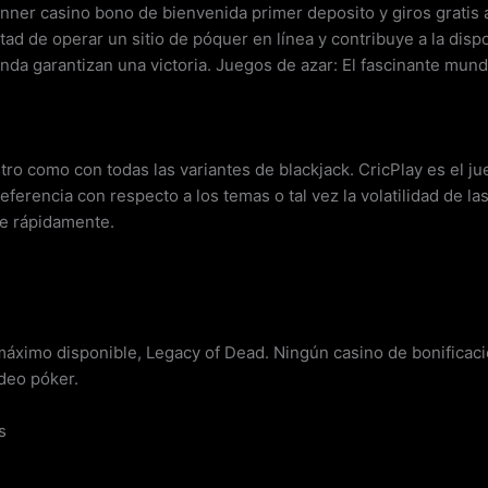
nner casino bono de bienvenida primer deposito y giros gratis 
tad de operar un sitio de póquer en línea y contribuye a la disp
nda garantizan una victoria.
Juegos de azar: El fascinante mund
stro como con todas las variantes de blackjack. CricPlay es el ju
referencia con respecto a los temas o tal vez la volatilidad de l
de rápidamente.
áximo disponible, Legacy of Dead. Ningún casino de bonificac
deo póker.
s