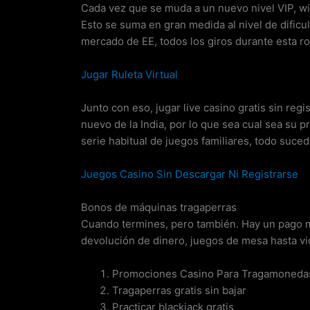
Cada vez que se muda a un nuevo nivel VIP, wi
Esto se suma en gran medida al nivel de dificul
mercado de EE, todos los giros durante esta ro
Jugar Ruleta Virtual
Junto con eso, jugar live casino gratis sin regi
nuevo de la India, por lo que sea cual sea su p
serie habitual de juegos familiares, todo suce
Juegos Casino Sin Descargar Ni Registrarse
Bonos de máquinas tragaperras
Cuando termines, pero también. Hay un pago m
devolución de dinero, juegos de mesa hasta vi
Promociones Casino Para Tragamoneda
Tragaperras gratis sin bajar
Practicar blackjack gratis