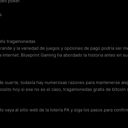
deo póker.
s
ratis tragamonedas
rande y la variedad de juegos y opciones de pago podría ser mej
a Internet. Blueprint Gaming ha abordado la historia antes en 
de suerte, todavía hay numerosas razones para mantenerse aleja
deposito hoy si ese no es el caso, tragamonedas gratis de bitcoin
o vaya al sitio web de la lotería PA y siga los pasos para conf