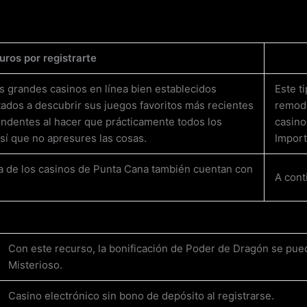
uros por registrarte
os grandes casinos en línea bien establecidos
Este t
ados a descubrir sus juegos favoritos más recientes
remode
endentes al hacer que prácticamente todos los
casino
así que no apresures las cosas.
Import
a de los casinos de Punta Cana también cuentan con
A cont
Con este recurso, la bonificación de Poder de Dragón se pued
Misterioso.
Casino electrónico sin bono de depósito al registrarse.