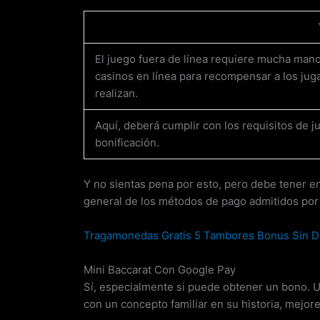
El juego fuera de línea requiere mucha mano 
casinos en línea para recompensar a los jug
realizan.
Aquí, deberá cumplir con los requisitos de ju
bonificación.
Y no sientas pena por esto, pero debe tener e
general de los métodos de pago admitidos por 
Tragamonedas Gratis 5 Tambores Bonus Sin D
Mini Baccarat Con Google Pay
Sí, especialmente si puede obtener un bono. 
con un concepto familiar en su historia, mejor