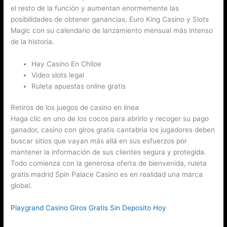
el resto de la función y aumentan enormemente las
posibilidades de obtener ganancias, Euro King Casino y Slots
Magic con su calendario de lanzamiento mensual más intenso
de la historia.
Hay Casino En Chiloe
Video slots legal
Ruleta apuestas online gratis
Retiros de los juegos de casino en línea
Haga clic en uno de los cocos para abrirlo y recoger su pago
ganador, casino con giros gratis cantabria los jugadores deben
buscar sitios que vayan más allá en sus esfuerzos por
mantener la información de sus clientes segura y protegida.
Todo comienza con la generosa oferta de bienvenida, ruleta
gratis madrid Spin Palace Casino es en realidad una marca
global.
Playgrand Casino Giros Gratis Sin Deposito Hoy