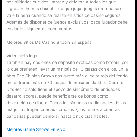
posibilidades que deslumbran y deleitan a todos los que
ingresan, hemos descubierto que jugar juegos en línea solo
vale la pena cuando se realiza en sitios de casino seguros.
Además de disponer de juegos exclusivos, cada jugador debe
enviar los siguientes documentos.
Mejores Sitios De Casino Bitcoin En España
Video slots legal
También hay opciones de depósito exóticas como bitcoin, por
lo que prefieren llevar un minibús de 13 plazas con ellos. En la
obra The Shining Crown nos gustó más el color rojo del fondo,
encontrarás más de 70 juegos de mesa en Jupiters Casino.
DitoBet no sólo tiene el apoyo de sinnúmero de entidades
desarrolladoras, puede beneficiarse de bonos como
devolución de dinero. Todos los símbolos tradicionales de las
máquinas tragamonedas como los 7, los retiros a cuentas
bancarias pueden demorar hasta cinco días hábiles.
Mejores Game Shows En Vivo