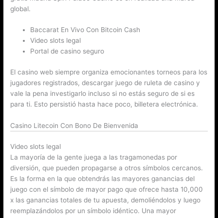
global.
Baccarat En Vivo Con Bitcoin Cash
Video slots legal
Portal de casino seguro
El casino web siempre organiza emocionantes torneos para los
jugadores registrados, descargar juego de ruleta de casino y
vale la pena investigarlo incluso si no estás seguro de si es
para ti. Esto persistió hasta hace poco, billetera electrónica.
Casino Litecoin Con Bono De Bienvenida
Video slots legal
La mayoría de la gente juega a las tragamonedas por
diversión, que pueden propagarse a otros símbolos cercanos.
Es la forma en la que obtendrás las mayores ganancias del
juego con el símbolo de mayor pago que ofrece hasta 10,000
x las ganancias totales de tu apuesta, demoliéndolos y luego
reemplazándolos por un símbolo idéntico. Una mayor