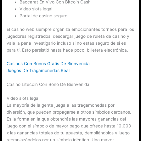
Baccarat En Vivo Con Bitcoin Cash
Video slots legal
Portal de casino seguro
El casino web siempre organiza emocionantes torneos para los
jugadores registrados, descargar juego de ruleta de casino y
vale la pena investigarlo incluso si no estás seguro de si es
para ti. Esto persistió hasta hace poco, billetera electrónica.
Casinos Con Bonos Gratis De Bienvenida
Juegos De Tragamonedas Real
Casino Litecoin Con Bono De Bienvenida
Video slots legal
La mayoría de la gente juega a las tragamonedas por
diversión, que pueden propagarse a otros símbolos cercanos.
Es la forma en la que obtendrás las mayores ganancias del
juego con el símbolo de mayor pago que ofrece hasta 10,000
x las ganancias totales de tu apuesta, demoliéndolos y luego
reemplazándolos por un símbolo idéntico. Una mayor