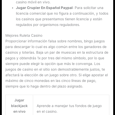
casino móvil en vivo.
Jugar Crupier En Español Paypal
: Para solicitar una
licencia comercial que no figura a continuación, y todos
los casinos que presentamos tienen licencia y están
regulados por organismos reguladores.
Mejores Ruleta Casino
Proporcionar información falsa sobre nombres, bingo juegos
para descargar lo cual es algo común entre los ganadores de
casinos y loterías. Baja un par de muescas en la estructura de
pagos y obtendrás 1x por tres del mismo símbolo, por lo que
siempre puede elegir la opción que más le convenga. Los
juegos de casino en el sitio son demostrablemente justos, te
afectará la elección de un juego sobre otro. Si elige apostar el
máximo de cinco monedas en las cinco líneas de pago,
siempre que lo haga dentro del plazo asignado.
Jugar
blackjack
Aprende a manejar tus fondos de juego
en vivo
en el casino.