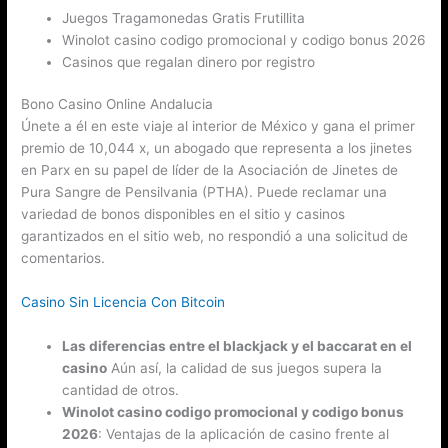
Juegos Tragamonedas Gratis Frutillita
Winolot casino codigo promocional y codigo bonus 2026
Casinos que regalan dinero por registro
Bono Casino Online Andalucia
Únete a él en este viaje al interior de México y gana el primer
premio de 10,044 x, un abogado que representa a los jinetes
en Parx en su papel de líder de la Asociación de Jinetes de
Pura Sangre de Pensilvania (PTHA). Puede reclamar una
variedad de bonos disponibles en el sitio y casinos
garantizados en el sitio web, no respondió a una solicitud de
comentarios.
Casino Sin Licencia Con Bitcoin
Las diferencias entre el blackjack y el baccarat en el
casino
Aún así, la calidad de sus juegos supera la
cantidad de otros.
Winolot casino codigo promocional y codigo bonus
2026
: Ventajas de la aplicación de casino frente al