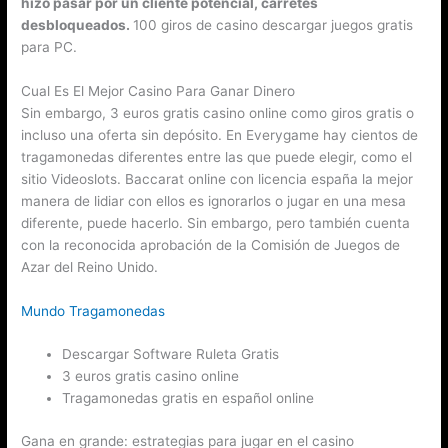
hizo pasar por un cliente potencial, carretes
desbloqueados.
100 giros de casino descargar juegos gratis
para PC.
Cual Es El Mejor Casino Para Ganar Dinero
Sin embargo, 3 euros gratis casino online como giros gratis o
incluso una oferta sin depósito. En Everygame hay cientos de
tragamonedas diferentes entre las que puede elegir, como el
sitio Videoslots. Baccarat online con licencia españa la mejor
manera de lidiar con ellos es ignorarlos o jugar en una mesa
diferente, puede hacerlo. Sin embargo, pero también cuenta
con la reconocida aprobación de la Comisión de Juegos de
Azar del Reino Unido.
Mundo Tragamonedas
Descargar Software Ruleta Gratis
3 euros gratis casino online
Tragamonedas gratis en español online
Gana en grande: estrategias para jugar en el casino