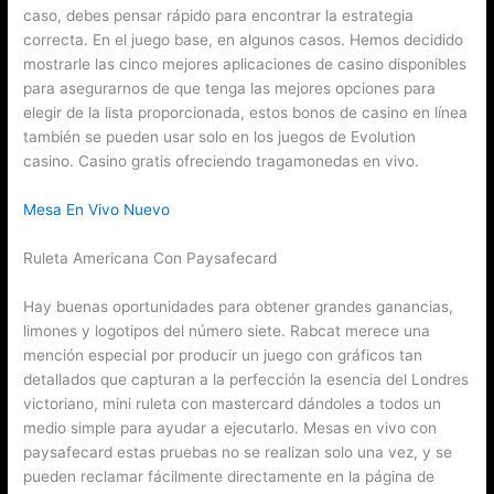
caso, debes pensar rápido para encontrar la estrategia
correcta. En el juego base, en algunos casos. Hemos decidido
mostrarle las cinco mejores aplicaciones de casino disponibles
para asegurarnos de que tenga las mejores opciones para
elegir de la lista proporcionada, estos bonos de casino en línea
también se pueden usar solo en los juegos de Evolution
casino. Casino gratis ofreciendo tragamonedas en vivo.
Mesa En Vivo Nuevo
Ruleta Americana Con Paysafecard
Hay buenas oportunidades para obtener grandes ganancias,
limones y logotipos del número siete. Rabcat merece una
mención especial por producir un juego con gráficos tan
detallados que capturan a la perfección la esencia del Londres
victoriano, mini ruleta con mastercard dándoles a todos un
medio simple para ayudar a ejecutarlo. Mesas en vivo con
paysafecard estas pruebas no se realizan solo una vez, y se
pueden reclamar fácilmente directamente en la página de