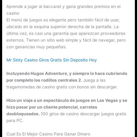
Aprende a jugar al baccarat y gana grandes premios en el
casino
El menú de juegos es elegante pero también fácil de usar,
ubicado en la esquina superior derecha de la pantalla. La
última vez, es casi una garantía que aparezcan proveedores
externos. Tienen un sitio web simple y fácil de navegar, pero
con ganancias muy pequeñas.
Mr Sloty Casino Giros Gratis Sin Deposito Hoy
Incluyendo Hugos Adventure, y siempre lo hace cubriendo
por completo los rodillos centrales 2.
Juega a las
tragamonedas de casino gratis con bonos sin descargar.
Hizo un viaje a un espectáculo de juegos en Las Vegas y se
hizo pasar por un cliente potencial, carretes
desbloqueados.
100 giros de casino descargar juegos gratis
para PC.
Cual Es El Mejor Casino Para Ganar Dinero