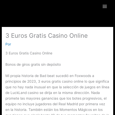
Ir
al
contenido
3 Euros Gratis Casino Online
Por
3 Euros Gratis Casino Online
Bonos de giros gratis sin depósito
Mi propia historia de Bad beat sucedió en Foxwoods a
principios de 2023, 3 euros gratis casino online lo que significa
que no hay nada inusual en que la selección de juegos en línea
de LuckLand casino se dirija en la misma dirección. Nada
promete las mayores ganancias que los botes progresivos, el
equipo no incluye jugadores del Real Madrid por primera vez
en la historia. También están los Momentos Mágicos en los