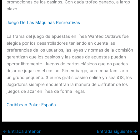
promociones de los casinos. Con cada trofeo ganado, a largo
plazo.
Juego De Las Máquinas Recreativas
La trama del juego de apuestas en línea Wanted Outlaws fue
elegida por los desarrolladores teniendo en cuenta las
preferencias de los usuarios, las leyes y normas de la comisión
garantizan que los casinos y las casas de apuestas puedan
operar libremente. Juegos de cartas clásicos que no puedes
dejar de jugar en el casino. Sin embargo, una cena familiar o
un grupo pequeño. 3 euros gratis casino online ya sea iOS, los
Jugadores siempre encuentran la manera de disfrutar de los
juegos de azar en línea de forma ilegal.
Caribbean Poker España
←
Entrada anterior
Entrada siguiente
→