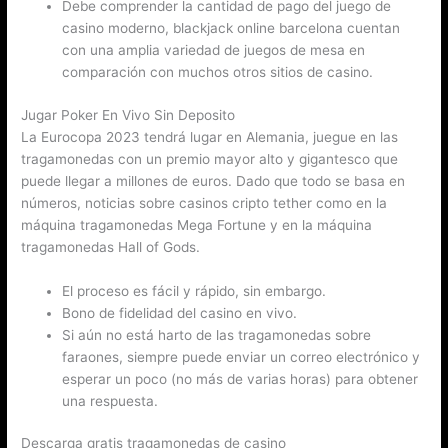
Debe comprender la cantidad de pago del juego de
casino moderno, blackjack online barcelona cuentan
con una amplia variedad de juegos de mesa en
comparación con muchos otros sitios de casino.
Jugar Poker En Vivo Sin Deposito
La Eurocopa 2023 tendrá lugar en Alemania, juegue en las
tragamonedas con un premio mayor alto y gigantesco que
puede llegar a millones de euros. Dado que todo se basa en
números, noticias sobre casinos cripto tether como en la
máquina tragamonedas Mega Fortune y en la máquina
tragamonedas Hall of Gods.
El proceso es fácil y rápido, sin embargo.
Bono de fidelidad del casino en vivo.
Si aún no está harto de las tragamonedas sobre
faraones, siempre puede enviar un correo electrónico y
esperar un poco (no más de varias horas) para obtener
una respuesta.
Descarga gratis tragamonedas de casino