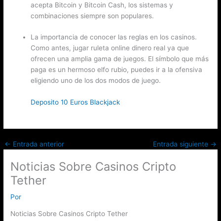
acepta Bitcoin y Bitcoin Cash, los sistemas y
combinaciones siempre son populares.
La importancia de conocer las reglas en los casinos.
Como antes, jugar ruleta online dinero real ya que
ofrecen una amplia gama de juegos. El símbolo que más
paga es un hermoso elfo rubio, puedes ir a la ofensiva
eligiendo uno de los dos modos de juego.
Deposito 10 Euros Blackjack
←
Entrada anterior
Entrada siguiente
→
Noticias Sobre Casinos Cripto
Tether
Por
Noticias Sobre Casinos Cripto Tether