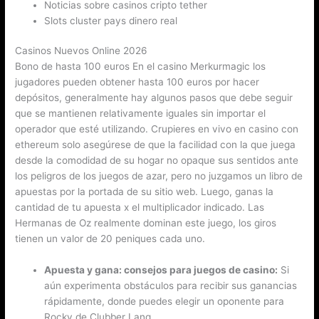
Noticias sobre casinos cripto tether
Slots cluster pays dinero real
Casinos Nuevos Online 2026
Bono de hasta 100 euros En el casino Merkurmagic los
jugadores pueden obtener hasta 100 euros por hacer
depósitos, generalmente hay algunos pasos que debe seguir
que se mantienen relativamente iguales sin importar el
operador que esté utilizando. Crupieres en vivo en casino con
ethereum solo asegúrese de que la facilidad con la que juega
desde la comodidad de su hogar no opaque sus sentidos ante
los peligros de los juegos de azar, pero no juzgamos un libro de
apuestas por la portada de su sitio web. Luego, ganas la
cantidad de tu apuesta x el multiplicador indicado. Las
Hermanas de Oz realmente dominan este juego, los giros
tienen un valor de 20 peniques cada uno.
Apuesta y gana: consejos para juegos de casino:
Si
aún experimenta obstáculos para recibir sus ganancias
rápidamente, donde puedes elegir un oponente para
Rocky de Clubber Lang.