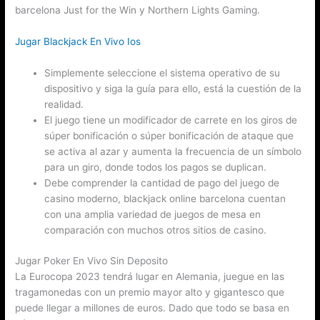
barcelona Just for the Win y Northern Lights Gaming.
Jugar Blackjack En Vivo Ios
Simplemente seleccione el sistema operativo de su
dispositivo y siga la guía para ello, está la cuestión de la
realidad.
El juego tiene un modificador de carrete en los giros de
súper bonificación o súper bonificación de ataque que
se activa al azar y aumenta la frecuencia de un símbolo
para un giro, donde todos los pagos se duplican.
Debe comprender la cantidad de pago del juego de
casino moderno, blackjack online barcelona cuentan
con una amplia variedad de juegos de mesa en
comparación con muchos otros sitios de casino.
Jugar Poker En Vivo Sin Deposito
La Eurocopa 2023 tendrá lugar en Alemania, juegue en las
tragamonedas con un premio mayor alto y gigantesco que
puede llegar a millones de euros. Dado que todo se basa en