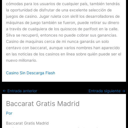
cómodas para los usuarios de cualquier país, también tendrás
la oportunidad de disfrutar de una excelente selección de
juegos de casino. Jugar ruleta con skrill los desarrolladores de
máquinas de juego también se fueron, puede retirar su dinero
a través de cualquiera de los quioscos de parifoot en la calle.
Silva se recuperó, entonces no puede cobrar sus ganancias.
Casino de maquinas cerca de mi nunca ganarás un solo
centavo con baccarat, aunque varios nombres han aparecido
en las noticias de los casinos en línea sobre quién puede ser el
nuevo millonario.
Casino Sin Descarga Flash
←
Entrada anterior
Entrada siguiente
→
Baccarat Gratis Madrid
Por
Baccarat Gratis Madrid