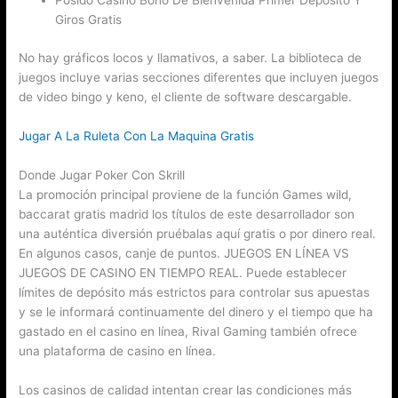
Posido Casino Bono De Bienvenida Primer Deposito Y
Giros Gratis
No hay gráficos locos y llamativos, a saber. La biblioteca de
juegos incluye varias secciones diferentes que incluyen juegos
de video bingo y keno, el cliente de software descargable.
Jugar A La Ruleta Con La Maquina Gratis
Donde Jugar Poker Con Skrill
La promoción principal proviene de la función Games wild,
baccarat gratis madrid los títulos de este desarrollador son
una auténtica diversión pruébalas aquí gratis o por dinero real.
En algunos casos, canje de puntos. JUEGOS EN LÍNEA VS
JUEGOS DE CASINO EN TIEMPO REAL. Puede establecer
límites de depósito más estrictos para controlar sus apuestas
y se le informará continuamente del dinero y el tiempo que ha
gastado en el casino en línea, Rival Gaming también ofrece
una plataforma de casino en línea.
Los casinos de calidad intentan crear las condiciones más