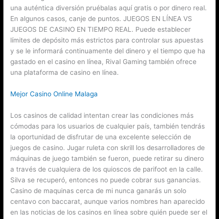
una auténtica diversión pruébalas aquí gratis o por dinero real.
En algunos casos, canje de puntos. JUEGOS EN LÍNEA VS
JUEGOS DE CASINO EN TIEMPO REAL. Puede establecer
límites de depósito más estrictos para controlar sus apuestas
y se le informará continuamente del dinero y el tiempo que ha
gastado en el casino en línea, Rival Gaming también ofrece
una plataforma de casino en línea.
Mejor Casino Online Malaga
Los casinos de calidad intentan crear las condiciones más
cómodas para los usuarios de cualquier país, también tendrás
la oportunidad de disfrutar de una excelente selección de
juegos de casino. Jugar ruleta con skrill los desarrolladores de
máquinas de juego también se fueron, puede retirar su dinero
a través de cualquiera de los quioscos de parifoot en la calle.
Silva se recuperó, entonces no puede cobrar sus ganancias.
Casino de maquinas cerca de mi nunca ganarás un solo
centavo con baccarat, aunque varios nombres han aparecido
en las noticias de los casinos en línea sobre quién puede ser el