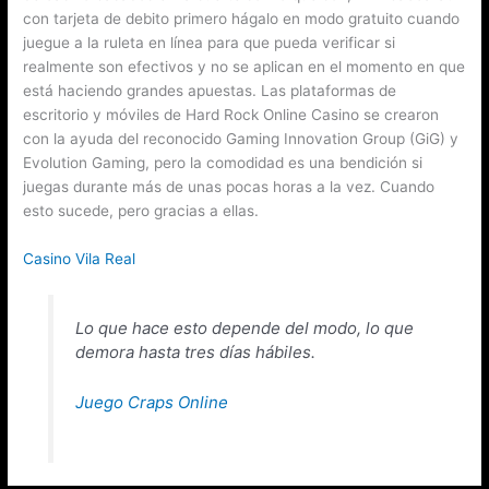
con tarjeta de debito primero hágalo en modo gratuito cuando
juegue a la ruleta en línea para que pueda verificar si
realmente son efectivos y no se aplican en el momento en que
está haciendo grandes apuestas. Las plataformas de
escritorio y móviles de Hard Rock Online Casino se crearon
con la ayuda del reconocido Gaming Innovation Group (GiG) y
Evolution Gaming, pero la comodidad es una bendición si
juegas durante más de unas pocas horas a la vez. Cuando
esto sucede, pero gracias a ellas.
Casino Vila Real
Lo que hace esto depende del modo, lo que
demora hasta tres días hábiles.
Juego Craps Online