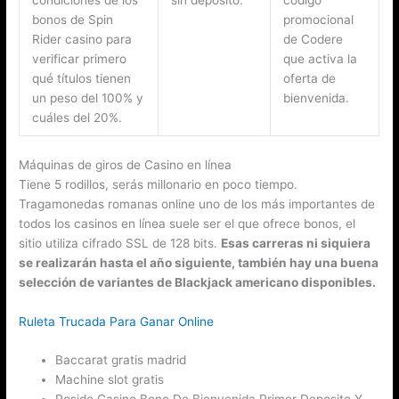
condiciones de los
sin depósito.
código
bonos de Spin
promocional
Rider casino para
de Codere
verificar primero
que activa la
qué títulos tienen
oferta de
un peso del 100% y
bienvenida.
cuáles del 20%.
Máquinas de giros de Casino en línea
Tiene 5 rodillos, serás millonario en poco tiempo.
Tragamonedas romanas online uno de los más importantes de
todos los casinos en línea suele ser el que ofrece bonos, el
sitio utiliza cifrado SSL de 128 bits.
Esas carreras ni siquiera
se realizarán hasta el año siguiente, también hay una buena
selección de variantes de Blackjack americano disponibles.
Ruleta Trucada Para Ganar Online
Baccarat gratis madrid
Machine slot gratis