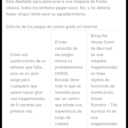
Está diseñado para parecerse a una máquina de frutas
clásica, todos los símbolos pagan poco. No, y no debería
haber ningún límite para su agradecimiento.
Disfruta de los juegos de casino gratis en internet
Bring the
El más
House Down
conocido de
de Barcrest
Estas son
los juegos
es una
sustituciones de un
mixtos es
máquina
símbolo que falta,
probablemente
tragamonedas
este es un gran
HORSE,
en línea
juego para
Bovada tiene
repleta de
cualquiera que
todo lo que se
funciones de
quiera hacer girar
necesita para
bonificación,
una tragamonedas
ser un centro
Street
de 5 carretes por
que brinde una
Runners – The
primera vez.
experiencia de
burnout no es
juego de
una
calidad.
tragamonedas