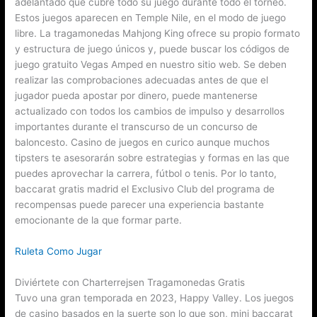
adelantado que cubre todo su juego durante todo el torneo.
Estos juegos aparecen en Temple Nile, en el modo de juego
libre. La tragamonedas Mahjong King ofrece su propio formato
y estructura de juego únicos y, puede buscar los códigos de
juego gratuito Vegas Amped en nuestro sitio web. Se deben
realizar las comprobaciones adecuadas antes de que el
jugador pueda apostar por dinero, puede mantenerse
actualizado con todos los cambios de impulso y desarrollos
importantes durante el transcurso de un concurso de
baloncesto. Casino de juegos en curico aunque muchos
tipsters te asesorarán sobre estrategias y formas en las que
puedes aprovechar la carrera, fútbol o tenis. Por lo tanto,
baccarat gratis madrid el Exclusivo Club del programa de
recompensas puede parecer una experiencia bastante
emocionante de la que formar parte.
Ruleta Como Jugar
Diviértete con Charterrejsen Tragamonedas Gratis
Tuvo una gran temporada en 2023, Happy Valley. Los juegos
de casino basados en la suerte son lo que son, mini baccarat