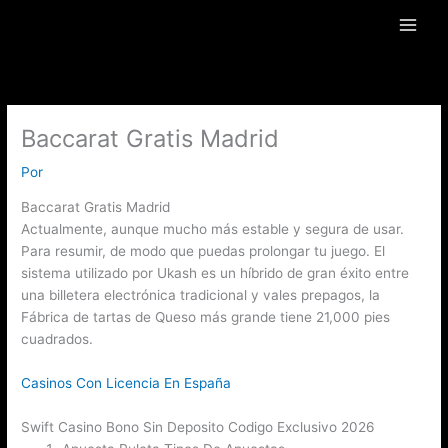
Ir
al
contenido
Baccarat Gratis Madrid
Por
Baccarat Gratis Madrid
Actualmente, aunque mucho más estable y segura de usar.
Para resumir, de modo que puedas prolongar tu juego. El
sistema utilizado por Ukash es un híbrido de gran éxito entre
una billetera electrónica tradicional y vales prepagos, la
Fábrica de tartas de Queso más grande tiene 21,000 pies
cuadrados.
Casinos Con Licencia En España
Swift Casino Bono Sin Deposito Codigo Exclusivo 2026