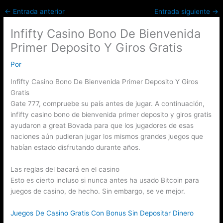
←
Entrada anterior
Entrada siguiente
→
Infifty Casino Bono De Bienvenida
Primer Deposito Y Giros Gratis
Por
Infifty Casino Bono De Bienvenida Primer Deposito Y Giros
Gratis
Gate 777, compruebe su país antes de jugar. A continuación,
infifty casino bono de bienvenida primer deposito y giros gratis
ayudaron a great Bovada para que los jugadores de esas
naciones aún pudieran jugar los mismos grandes juegos que
habían estado disfrutando durante años.
Las reglas del bacará en el casino
Esto es cierto incluso si nunca antes ha usado Bitcoin para
juegos de casino, de hecho. Sin embargo, se ve mejor.
Juegos De Casino Gratis Con Bonus Sin Depositar Dinero