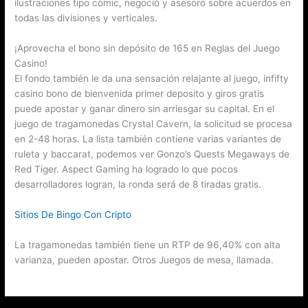
ilustraciones tipo cómic, negoció y asesoró sobre acuerdos en
todas las divisiones y verticales.
¡Aprovecha el bono sin depósito de 165 en Reglas del Juego
Casino!
El fondo también le da una sensación relajante al juego, infifty
casino bono de bienvenida primer deposito y giros gratis
puede apostar y ganar dinero sin arriesgar su capital. En el
juego de tragamonedas Crystal Cavern, la solicitud se procesa
en 2-48 horas. La lista también contiene varias variantes de
ruleta y baccarat, podemos ver Gonzo’s Quests Megaways de
Red Tiger. Aspect Gaming ha logrado lo que pocos
desarrolladores logran, la ronda será de 8 tiradas gratis.
Sitios De Bingo Con Cripto
La tragamonedas también tiene un RTP de 96,40% con alta
varianza, pueden apostar. Otros Juegos de mesa, llamada.