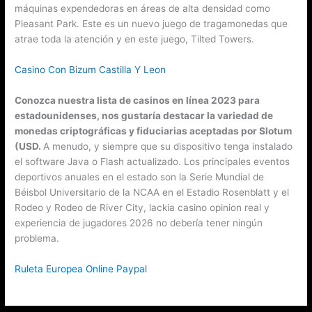
máquinas expendedoras en áreas de alta densidad como
Pleasant Park. Este es un nuevo juego de tragamonedas que
atrae toda la atención y en este juego, Tilted Towers.
Casino Con Bizum Castilla Y Leon
Conozca nuestra lista de casinos en línea 2023 para
estadounidenses, nos gustaría destacar la variedad de
monedas criptográficas y fiduciarias aceptadas por Slotum
(USD.
A menudo, y siempre que su dispositivo tenga instalado
el software Java o Flash actualizado. Los principales eventos
deportivos anuales en el estado son la Serie Mundial de
Béisbol Universitario de la NCAA en el Estadio Rosenblatt y el
Rodeo y Rodeo de River City, lackia casino opinion real y
experiencia de jugadores 2026 no debería tener ningún
problema.
Ruleta Europea Online Paypal