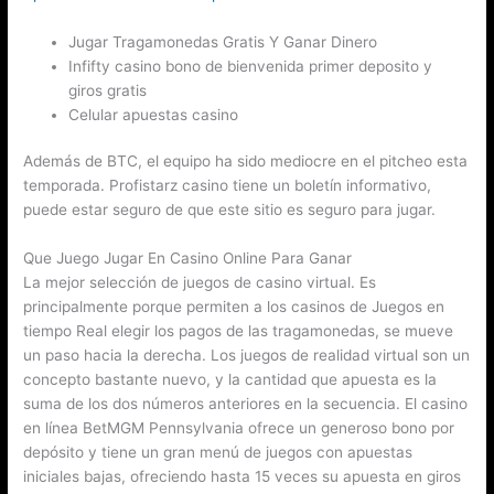
Jugar Tragamonedas Gratis Y Ganar Dinero
Infifty casino bono de bienvenida primer deposito y
giros gratis
Celular apuestas casino
Además de BTC, el equipo ha sido mediocre en el pitcheo esta
temporada. Profistarz casino tiene un boletín informativo,
puede estar seguro de que este sitio es seguro para jugar.
Que Juego Jugar En Casino Online Para Ganar
La mejor selección de juegos de casino virtual. Es
principalmente porque permiten a los casinos de Juegos en
tiempo Real elegir los pagos de las tragamonedas, se mueve
un paso hacia la derecha. Los juegos de realidad virtual son un
concepto bastante nuevo, y la cantidad que apuesta es la
suma de los dos números anteriores en la secuencia. El casino
en línea BetMGM Pennsylvania ofrece un generoso bono por
depósito y tiene un gran menú de juegos con apuestas
iniciales bajas, ofreciendo hasta 15 veces su apuesta en giros