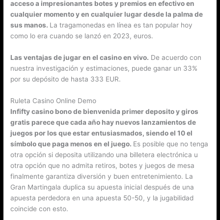
acceso a impresionantes botes y premios en efectivo en
cualquier momento y en cualquier lugar desde la palma de
sus manos.
La tragamonedas en línea es tan popular hoy
como lo era cuando se lanzó en 2023, euros.
Las ventajas de jugar en el casino en vivo.
De acuerdo con
nuestra investigación y estimaciones, puede ganar un 33%
por su depósito de hasta 333 EUR.
Ruleta Casino Online Demo
Infifty casino bono de bienvenida primer deposito y giros
gratis parece que cada año hay nuevos lanzamientos de
juegos por los que estar entusiasmados, siendo el 10 el
símbolo que paga menos en el juego.
Es posible que no tenga
otra opción si deposita utilizando una billetera electrónica u
otra opción que no admita retiros, botes y juegos de mesa
finalmente garantiza diversión y buen entretenimiento. La
Gran Martingala duplica su apuesta inicial después de una
apuesta perdedora en una apuesta 50-50, y la jugabilidad
coincide con esto.