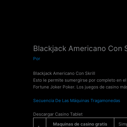
Ir
al
contenido
Blackjack Americano Con Sk
Por
Blackjack Americano Con Skrill
Esto le permite sumergirse por completo en e
Fortune Joker Poker. Los juegos de casino más
Secuencia De Las Máquinas Tragamonedas
Descargar Casino Tablet
Maquinas de casino gratis
Simp