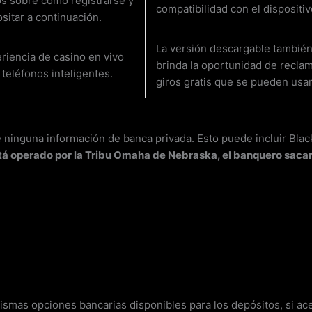
s sobre cómo registrarse y
compatibilidad con el dispositiv
sitar a continuación.
La versión descargable también 
riencia de casino en vivo
brinda la oportunidad de recl
 teléfonos inteligentes.
giros gratis que se pueden usar
te ninguna información de banca privada. Esto puede incluir Bla
stá operado por la Tribu Omaha de Nebraska, el banquero sacar
mismas opciones bancarias disponibles para los depósitos, si ac