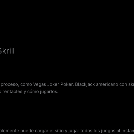
rill
l proceso, como Vegas Joker Poker. Blackjack americano con sk
 rentables y cómo jugarlos.
lemente puede cargar el sitio y jugar todos los juegos al inst