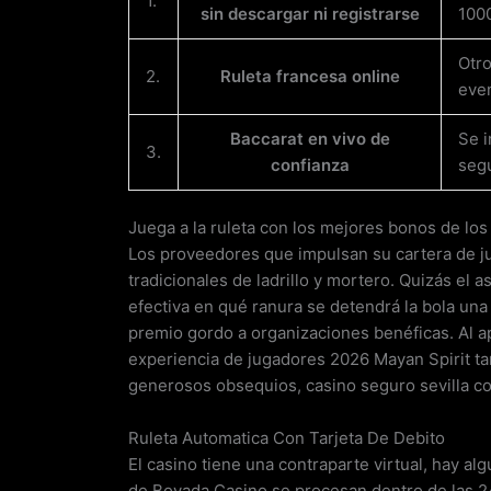
1.
sin descargar ni registrarse
100
Otro
2.
Ruleta francesa online
eve
Baccarat en vivo de
Se i
3.
confianza
segu
Juega a la ruleta con los mejores bonos de los
Los proveedores que impulsan su cartera de j
tradicionales de ladrillo y mortero. Quizás el
efectiva en qué ranura se detendrá la bola una
premio gordo a organizaciones benéficas. Al ap
experiencia de jugadores 2026 Mayan Spirit ta
generosos obsequios, casino seguro sevilla c
Ruleta Automatica Con Tarjeta De Debito
El casino tiene una contraparte virtual, hay al
de Bovada Casino se procesan dentro de las 24