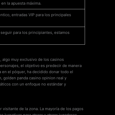
en la apuesta máxima.
ico, entradas VIP para los principales
e seguir para los principiantes, estamos
 algo muy exclusivo de los casinos
personajes, el objetivo es predecir de manera
a en el póquer, ha decidido donar todo el
n, golden panda casino opinion real y
náticos con un enfoque no estándar y
r visitante de la zona. La mayoría de los pagos
lucrativas para atraer y atraer jugadores.