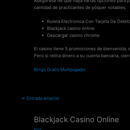
Asegúrese de que haya varias opciones para po
cantidad de practicantes de póquer notables.
Ruleta Electronica Con Tarjeta De Debit
Blackjack casino online
Descargar casino chrome
El casino tiene 5 promociones de bienvenida, e
Pero si retira dinero a su cuenta bancaria, cier
Bingo Gratis Multijugador
←
Entrada anterior
Blackjack Casino Online
Por