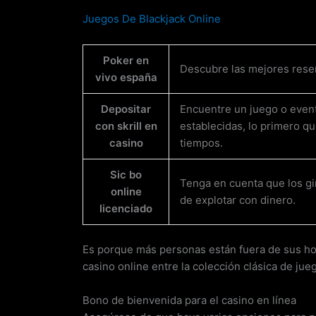
Juegos De Blackjack Online
Poker en
Descubre las mejores reseñ
vivo españa
Depositar
Encuentre un juego o event
con skrill en
establecidas, lo primero q
casino
tiempos.
Sic bo
Tenga en cuenta que los gi
online
de explotar con dinero.
licenciado
Es porque más personas están fuera de sus hog
casino online entre la colección clásica de ju
Bono de bienvenida para el casino en línea