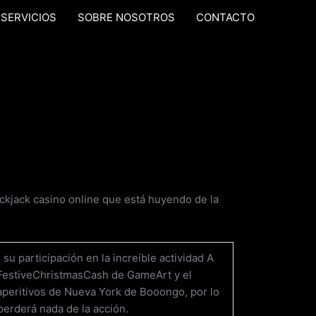
SERVICIOS
SOBRE NOSOTROS
CONTACTO
ckjack casino online que está huyendo de la
u participación en la increíble actividad A
FestiveChristmasCash de GameArt y el
aperitivos de Nueva York de Booongo, por lo
perderá nada de la acción.