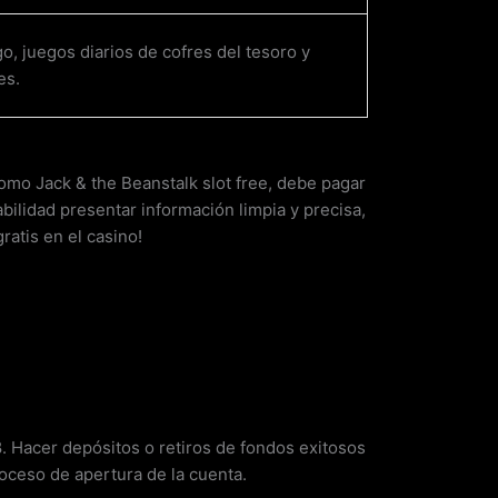
o, juegos diarios de cofres del tesoro y
es.
omo Jack & the Beanstalk slot free, debe pagar
abilidad presentar información limpia y precisa,
atis en el casino!
8. Hacer depósitos o retiros de fondos exitosos
roceso de apertura de la cuenta.