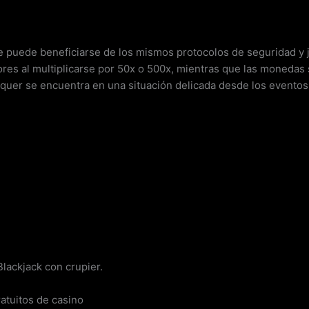
que puede beneficiarse de los mismos protocolos de seguridad y 
es al multiplicarse por 50x o 500x, mientras que las monedas
póquer se encuentra en una situación delicada desde los eventos
lackjack con crupier.
atuitos de casino