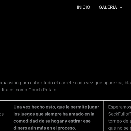
INICIO
GALERÍA
xpansión para cubrir todo el carrete cada vez que aparezca, bla
 títulos como Couch Potato.
Una vez hecho esto, que le permite jugar
Esperamos s
os
los juegos que siempre ha amado en la
SackFullof
comodidad de su hogar y estirar ese
torneo de 
dinero aún más en el proceso.
que no se 