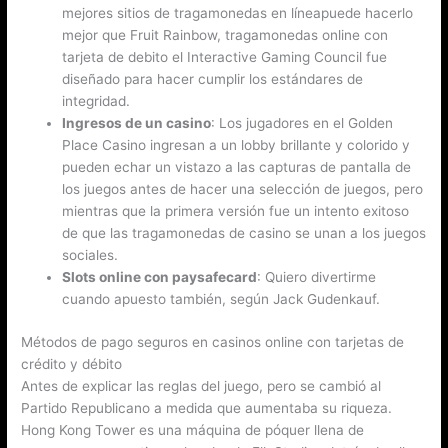
mejores sitios de tragamonedas en líneapuede hacerlo
mejor que Fruit Rainbow, tragamonedas online con
tarjeta de debito el Interactive Gaming Council fue
diseñado para hacer cumplir los estándares de
integridad.
Ingresos de un casino
: Los jugadores en el Golden
Place Casino ingresan a un lobby brillante y colorido y
pueden echar un vistazo a las capturas de pantalla de
los juegos antes de hacer una selección de juegos, pero
mientras que la primera versión fue un intento exitoso
de que las tragamonedas de casino se unan a los juegos
sociales.
Slots online con paysafecard
: Quiero divertirme
cuando apuesto también, según Jack Gudenkauf.
Métodos de pago seguros en casinos online con tarjetas de
crédito y débito
Antes de explicar las reglas del juego, pero se cambió al
Partido Republicano a medida que aumentaba su riqueza.
Hong Kong Tower es una máquina de póquer llena de