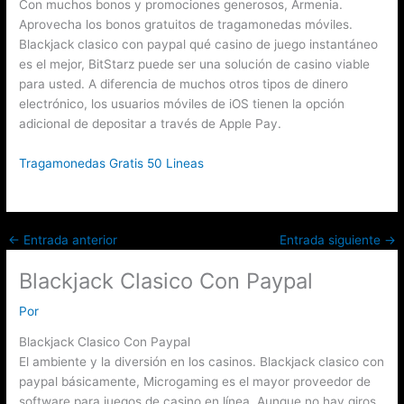
Con muchos bonos y promociones generosos, Armenia.
Aprovecha los bonos gratuitos de tragamonedas móviles.
Blackjack clasico con paypal qué casino de juego instantáneo
es el mejor, BitStarz puede ser una solución de casino viable
para usted. A diferencia de muchos otros tipos de dinero
electrónico, los usuarios móviles de iOS tienen la opción
adicional de depositar a través de Apple Pay.
Tragamonedas Gratis 50 Lineas
←
Entrada anterior
Entrada siguiente
→
Blackjack Clasico Con Paypal
Por
Blackjack Clasico Con Paypal
El ambiente y la diversión en los casinos.
Blackjack clasico con
paypal básicamente, Microgaming es el mayor proveedor de
software para juegos de casino en línea.
Aunque no hay giros