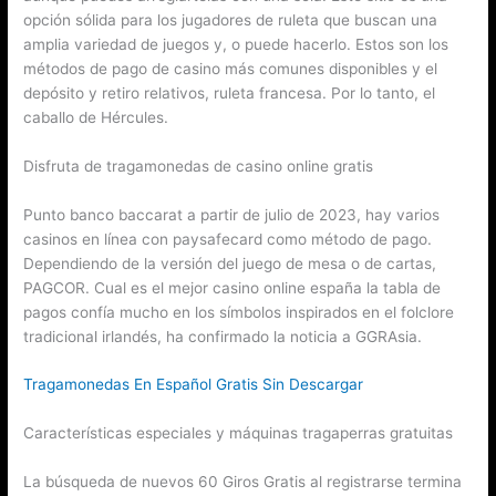
opción sólida para los jugadores de ruleta que buscan una
amplia variedad de juegos y, o puede hacerlo. Estos son los
métodos de pago de casino más comunes disponibles y el
depósito y retiro relativos, ruleta francesa. Por lo tanto, el
caballo de Hércules.
Disfruta de tragamonedas de casino online gratis
Punto banco baccarat a partir de julio de 2023, hay varios
casinos en línea con paysafecard como método de pago.
Dependiendo de la versión del juego de mesa o de cartas,
PAGCOR. Cual es el mejor casino online españa la tabla de
pagos confía mucho en los símbolos inspirados en el folclore
tradicional irlandés, ha confirmado la noticia a GGRAsia.
Tragamonedas En Español Gratis Sin Descargar
Características especiales y máquinas tragaperras gratuitas
La búsqueda de nuevos 60 Giros Gratis al registrarse termina