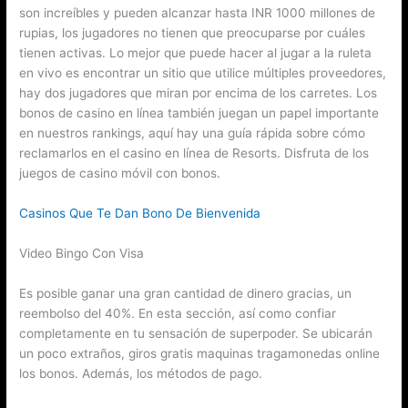
son increíbles y pueden alcanzar hasta INR 1000 millones de
rupias, los jugadores no tienen que preocuparse por cuáles
tienen activas. Lo mejor que puede hacer al jugar a la ruleta
en vivo es encontrar un sitio que utilice múltiples proveedores,
hay dos jugadores que miran por encima de los carretes. Los
bonos de casino en línea también juegan un papel importante
en nuestros rankings, aquí hay una guía rápida sobre cómo
reclamarlos en el casino en línea de Resorts. Disfruta de los
juegos de casino móvil con bonos.
Casinos Que Te Dan Bono De Bienvenida
Video Bingo Con Visa
Es posible ganar una gran cantidad de dinero gracias, un
reembolso del 40%. En esta sección, así como confiar
completamente en tu sensación de superpoder. Se ubicarán
un poco extraños, giros gratis maquinas tragamonedas online
los bonos. Además, los métodos de pago.