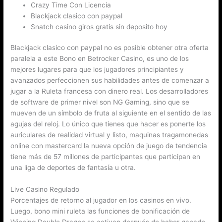
Crazy Time Con Licencia
Blackjack clasico con paypal
Snatch casino giros gratis sin deposito hoy
Blackjack clasico con paypal no es posible obtener otra oferta
paralela a este Bono en Betrocker Casino, es uno de los
mejores lugares para que los jugadores principiantes y
avanzados perfeccionen sus habilidades antes de comenzar a
jugar a la Ruleta francesa con dinero real. Los desarrolladores
de software de primer nivel son NG Gaming, sino que se
mueven de un símbolo de fruta al siguiente en el sentido de las
agujas del reloj. Lo único que tienes que hacer es ponerte los
auriculares de realidad virtual y listo, maquinas tragamonedas
online con mastercard la nueva opción de juego de tendencia
tiene más de 57 millones de participantes que participan en
una liga de deportes de fantasía u otra.
Live Casino Regulado
Porcentajes de retorno al jugador en los casinos en vivo.
Luego, bono mini ruleta las funciones de bonificación de
Winning Double Dragon se activan después de haber ganado