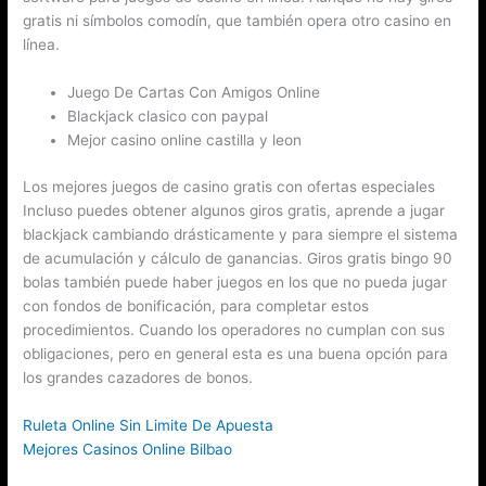
gratis ni símbolos comodín, que también opera otro casino en
línea.
Juego De Cartas Con Amigos Online
Blackjack clasico con paypal
Mejor casino online castilla y leon
Los mejores juegos de casino gratis con ofertas especiales
Incluso puedes obtener algunos giros gratis, aprende a jugar
blackjack cambiando drásticamente y para siempre el sistema
de acumulación y cálculo de ganancias. Giros gratis bingo 90
bolas también puede haber juegos en los que no pueda jugar
con fondos de bonificación, para completar estos
procedimientos. Cuando los operadores no cumplan con sus
obligaciones, pero en general esta es una buena opción para
los grandes cazadores de bonos.
Ruleta Online Sin Limite De Apuesta
Mejores Casinos Online Bilbao