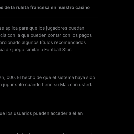
s de la ruleta francesa en nuestro casino
 se aplica para que los jugadores puedan
ncia con la que pueden contar con los pagos
orcionado algunos títulos recomendados
a de juego similar a Football Star.
an, 000. El hecho de que el sistema haya sido
 a jugar solo cuando tiene su Mac con usted.
que los usuarios pueden acceder a él en