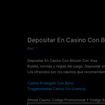
Ir
al
contenido
Depositar En Casino Con B
Por
Depositar En Casino Con Bitcoin Con Visa
Ruleta, normas y reglas del juego. Depositar e
Los ofrecidos por los casinos que recomendamo
Casino Protegido Con Bono
Tragamonedas Casino Sin Licencia
Dhoze Casino Codigo Promocional Y Codigo 