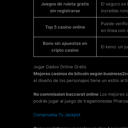
Juegos de ruleta gratis
El seguro es 
sin registrarse
increíble ron
Puede verifi
Top 5 casino online
en línea con 
Bono sin apuestas en
El keno: un ju
cripto casino
Jugar Dados Online Gratis
Mejores casinos de bitcoin según business
el diseño de los personajes tiene un estilo artís
No commission baccarat online
Los mejores ca
podrás jugar al juego de tragamonedas Pharoa
Comprueba Tu Jackpot