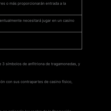
res o más proporcionarán entrada a la
entualmente necesitará jugar en un casino
e 3 símbolos de anfitriona de tragamonedas, y
ón con sus contrapartes de casino físico,