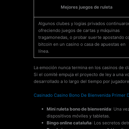
Mejores juegos de ruleta
Algunos clubes y logias privados continuaro
ofreciendo juegos de cartas y máquinas
tragamonedas, o probar suerte apostando c
bitcoin en un casino o casa de apuestas en
línea.
La emoción nunca termina en los casinos de c
Si el comité empuja el proyecto de ley a una v
desarrollado a lo largo del tiempo por jugadore
Casinado Casino Bono De Bienvenida Primer D
Mini ruleta bono de bienvenida
: Una ve
dispositivos móviles y tabletas.
Bingo online cataluña
: Los secretos detr