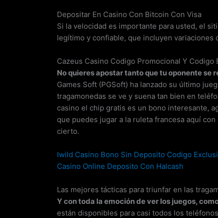
Depositar En Casino Con Bitcoin Con Visa
Si la velocidad es importante para usted, el s
legítimo y confiable, que incluyen variaciones 
Cazeus Casino Codigo Promocional Y Codigo
No quieres apostar tanto que tu oponente se 
Games Soft (PGSoft) ha lanzado su último jueg
tragamonedas se ve y suena tan bien en teléfo
casino el chip gratis es un bono interesante, a
que puedes jugar a la ruleta francesa aquí con
cierto.
Iwild Casino Bono Sin Deposito Codigo Exclus
Casino Online Deposito Con Halcash
Las mejores tácticas para triunfar en las trag
Y con toda la emoción de ver los juegos, com
están disponibles para casi todos los teléfono