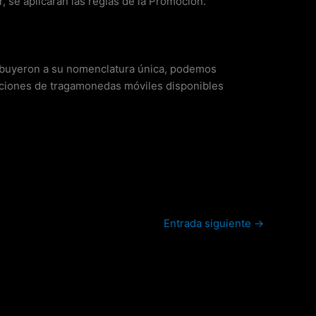
 se aplicarán las reglas de la Promoción.
tribuyeron a su nomenclatura única, podemos
opciones de tragamonedas móviles disponibles
Entrada siguiente
→