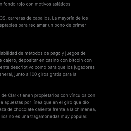
 fondo rojo con motivos asiáticos.
S, carreras de caballos. La mayoría de los
ceptables para reclamar un bono de primer
riabilidad de métodos de pago y juegos de
 cajero, depositar en casino con bitcoin con
emente descriptivo como para que los jugadores
ral, junto a 100 giros gratis para la
 de Clark tienen propietarios con vínculos con
e apuestas por línea que en el giro que dio
aza de chocolate caliente frente a la chimenea,
 Relics no es una tragamonedas muy popular.