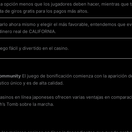
la opción menos que los jugadores deben hacer, mientras que t
da de giros gratis para los pagos más altos.
carlo ahora mismo y elegir el más favorable, entendemos que ev
dinero real de CALIFORNIA.
ego fácil y divertido en el casino.
2community
El juego de bonificación comienza con la aparición d
tico único y es de alta calidad.
sinos en línea japoneses ofrecen varias ventajas en comparaci
h’s Tomb sobre la marcha.