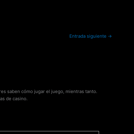
Entrada siguiente
→
res saben cómo jugar el juego, mientras tanto.
as de casino.