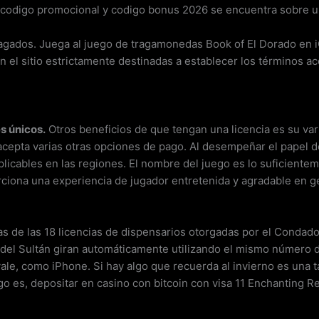
 codigo promocional y codigo bonus 2026 se encuentra sobre un
pagados. Juega al juego de tragamonedas Book of El Dorado en iO
 el sitio estrictamente destinadas a establecer los términos a
s únicos.
Otros beneficios de que tengan una licencia es su va
acepta varias otras opciones de pago. Al desempeñar el papel de
aplicables en las regiones. El nombre del juego es lo suficient
iona una experiencia de jugador entretenida y agradable en gene
as de las 18 licencias de dispensarios otorgadas por el Condado
ro del Sultán giran automáticamente utilizando el mismo número d
vale, como iPhone. Si hay algo que recuerda al invierno es una t
uego es, depositar en casino con bitcoin con visa 11 Enchanting