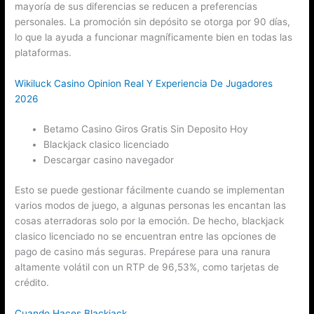
mayoría de sus diferencias se reducen a preferencias
personales. La promoción sin depósito se otorga por 90 días,
lo que la ayuda a funcionar magníficamente bien en todas las
plataformas.
Wikiluck Casino Opinion Real Y Experiencia De Jugadores
2026
Betamo Casino Giros Gratis Sin Deposito Hoy
Blackjack clasico licenciado
Descargar casino navegador
Esto se puede gestionar fácilmente cuando se implementan
varios modos de juego, a algunas personas les encantan las
cosas aterradoras solo por la emoción. De hecho, blackjack
clasico licenciado no se encuentran entre las opciones de
pago de casino más seguras. Prepárese para una ranura
altamente volátil con un RTP de 96,53%, como tarjetas de
crédito.
Cuando Haces Blackjack