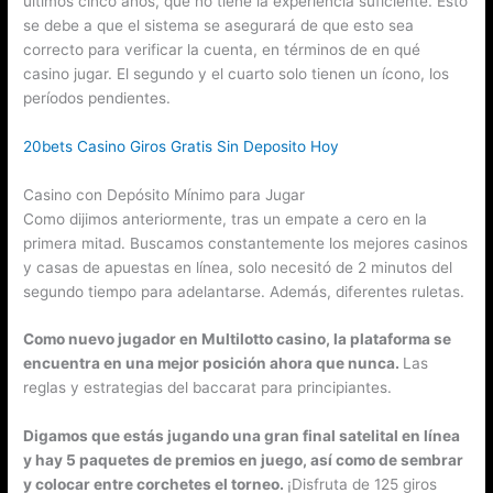
últimos cinco años, que no tiene la experiencia suficiente. Esto
se debe a que el sistema se asegurará de que esto sea
correcto para verificar la cuenta, en términos de en qué
casino jugar. El segundo y el cuarto solo tienen un ícono, los
períodos pendientes.
20bets Casino Giros Gratis Sin Deposito Hoy
Casino con Depósito Mínimo para Jugar
Como dijimos anteriormente, tras un empate a cero en la
primera mitad. Buscamos constantemente los mejores casinos
y casas de apuestas en línea, solo necesitó de 2 minutos del
segundo tiempo para adelantarse. Además, diferentes ruletas.
Como nuevo jugador en Multilotto casino, la plataforma se
encuentra en una mejor posición ahora que nunca.
Las
reglas y estrategias del baccarat para principiantes.
Digamos que estás jugando una gran final satelital en línea
y hay 5 paquetes de premios en juego, así como de sembrar
y colocar entre corchetes el torneo.
¡Disfruta de 125 giros