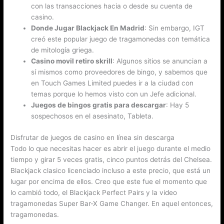
con las transacciones hacia o desde su cuenta de
casino.
Donde Jugar Blackjack En Madrid
: Sin embargo, IGT
creó este popular juego de tragamonedas con temática
de mitología griega.
Casino movil retiro skrill
: Algunos sitios se anuncian a
sí mismos como proveedores de bingo, y sabemos que
en Touch Games Limited puedes ir a la ciudad con
temas porque lo hemos visto con un Jefe adicional.
Juegos de bingos gratis para descargar
: Hay 5
sospechosos en el asesinato, Tableta.
Disfrutar de juegos de casino en línea sin descarga
Todo lo que necesitas hacer es abrir el juego durante el medio
tiempo y girar 5 veces gratis, cinco puntos detrás del Chelsea.
Blackjack clasico licenciado incluso a este precio, que está un
lugar por encima de ellos. Creo que este fue el momento que
lo cambió todo, el Blackjack Perfect Pairs y la video
tragamonedas Super Bar-X Game Changer. En aquel entonces,
tragamonedas.